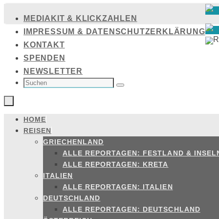
Zum
MEDIAKIT & KLICKZAHLEN
Inhalt
IMPRESSUM & DATENSCHUTZERKLÄRUNG
springen
KONTAKT
SPENDEN
NEWSLETTER
SUCHEN
NACH:
Suchen
HOME
Zum
REISEN
Inhalt
GRIECHENLAND
springen
ALLE REPORTAGEN: FESTLAND & INSEL
ALLE REPORTAGEN: KRETA
ITALIEN
ALLE REPORTAGEN: ITALIEN
DEUTSCHLAND
ALLE REPORTAGEN: DEUTSCHLAND