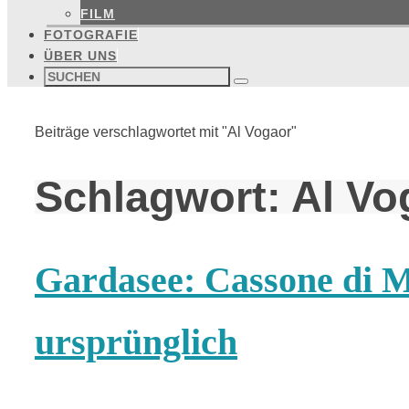
FILM
FOTOGRAFIE
ÜBER UNS
Suchen
nach:
Suchen
Start
Beiträge verschlagwortet mit "Al Vogaor"
Schlagwort:
Al Vo
Gardasee: Cassone di M
ursprünglich