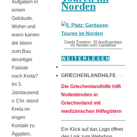
Aufgaben in
Norden
einem
Gebäude.
Woher und
wann kamen
Garda Trentino: 10 Ausflugstipps
die Ideen
im Norden vom Gardasee
zum Bau
W E I T E R L E S E N
derartiger
Paläste
GRIECHENLANDHILFE
nach Kreta?
Im 3.
Die Griechenlandhilfe hilft
Jahrtausend
Notleidenden in
v. Chr. stand
Griechenland mit
Kreta im
medizinischen Hilfsgütern
engen
Kontakt zu
Ein Klick auf das Logo öffnet
Ägypten,
den Link zum Webshop