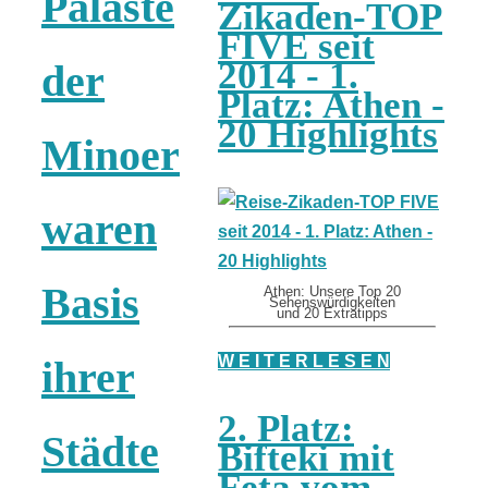
Paläste
Zikaden-TOP
FIVE seit
2014 - 1.
der
Platz: Athen -
20 Highlights
Minoer
waren
Basis
Athen: Unsere Top 20
Sehenswürdigkeiten
und 20 Extratipps
W E I T E R L E S E N
ihrer
2. Platz:
Städte
Bifteki mit
Feta vom