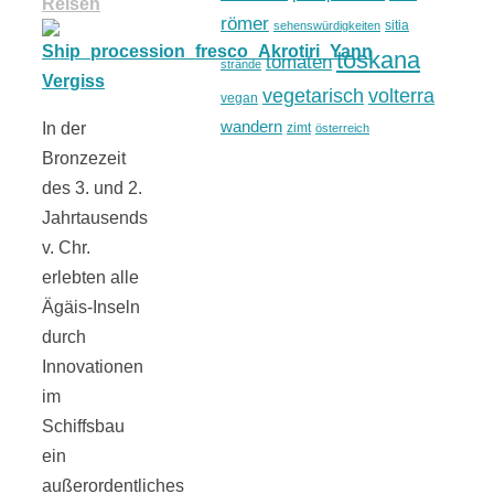
Reisen
römer
sitia
sehenswürdigkeiten
toskana
tomaten
strände
vegetarisch
volterra
vegan
wandern
In der
zimt
österreich
Bronzezeit
des 3. und 2.
Jahrtausends
v. Chr.
erlebten alle
Ägäis-Inseln
durch
Innovationen
im
Schiffsbau
ein
außerordentliches