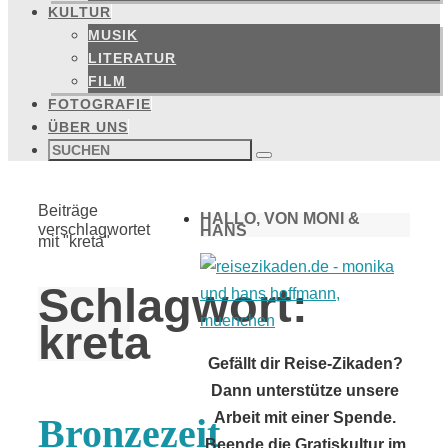
KULTUR
MUSIK
LITERATUR
FILM
FOTOGRAFIE
ÜBER UNS
Suchen
nach:
Suchen
Start
Beiträge
HALLO, VON MONI &
verschlagwortet
HANS
mit "kreta"
Schlagwort:
kreta
Gefällt dir Reise-Zikaden?
Dann unterstütze unsere
Arbeit mit einer Spende.
Bronzezeit
Beende die Gratiskultur im