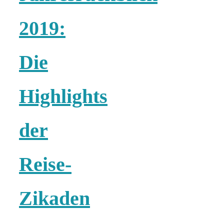
2019:
Die
Highlights
der
Reise-
Zikaden