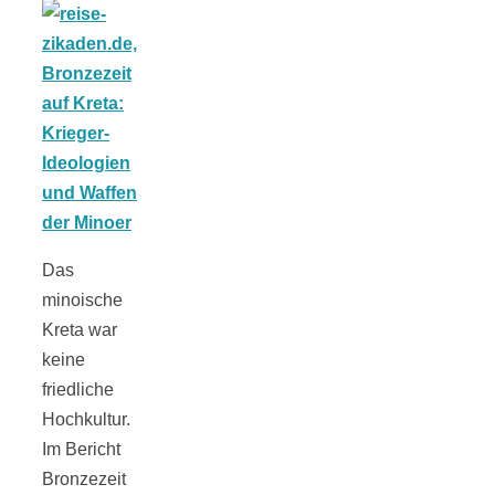
schließen
FeedBurner
Nutzerkonto
für RSS
Das
minoische
Kreta war
keine
Altsteinzeit in
friedliche
Hochkultur.
Bayern: 12
Im Bericht
Bronzezeit