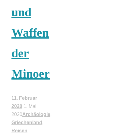
Risotto ai
und
pomodori secch
Waffen
– Risotto mit
der
ofengetrocknet
Minoer
Tomaten
11. Februar
2020
1. Mai
In eigener
2020
Archäologie
,
Griechenland
,
Sache: Wir
Reisen