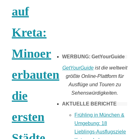
auf
Tomaten selber
machen
Kreta:
Minoer
WERBUNG: GetYourGuide
GetYourGuide
ist die weltweit
erbauten
größte Online-Plattform für
Ausflüge und Touren zu
die
Sehenswürdigkeiten.
AKTUELLE BERICHTE
ersten
Frühling in München &
Umgebung: 18
Lieblings-Ausflugsziele
Städte