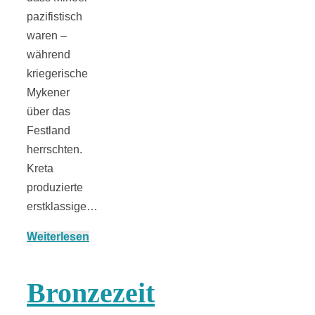
Streusel-
pazifistisch
Dessert mit
waren –
während
kriegerische
Kirschen aus
Mykener
über das
dem Ofen
Festland
herrschten.
Kreta
produzierte
erstklassige…
Pomodori
Weiterlesen
secchi –
Bronzezeit
Ofengetrocknet