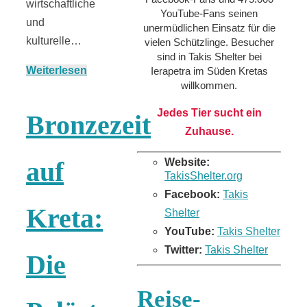
wirtschaftliche
YouTube-Fans seinen
und
unermüdlichen Einsatz für die
kulturelle…
vielen Schützlinge. Besucher
sind in Takis Shelter bei
Weiterlesen
Ierapetra im Süden Kretas
willkommen.
Jedes Tier sucht ein
Bronzezeit
Zuhause.
Website:
auf
TakisShelter.org
Facebook:
Takis
Kreta:
Shelter
YouTube:
Takis Shelter
Twitter:
Takis Shelter
Die
Reise-