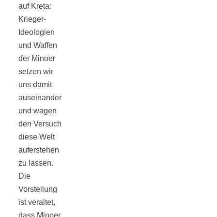
auf Kreta:
Tourentipps
Krieger-
Ideologien
zu
und Waffen
der Minoer
Neandertaler-
setzen wir
uns damit
Höhlen
auseinander
und wagen
den Versuch
diese Welt
auferstehen
Kirsch-
zu lassen.
Die
Crumble:
Vorstellung
ist veraltet,
dass Minoer