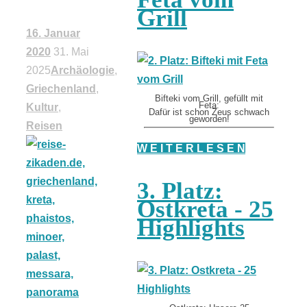
Grill
16. Januar
2020
31. Mai
2025
Archäologie
,
Griechenland
,
Bifteki vom Grill, gefüllt mit
Feta:
Kultur
,
Dafür ist schon Zeus schwach
geworden!
Reisen
W E I T E R L E S E N
3. Platz:
Ostkreta - 25
Highlights