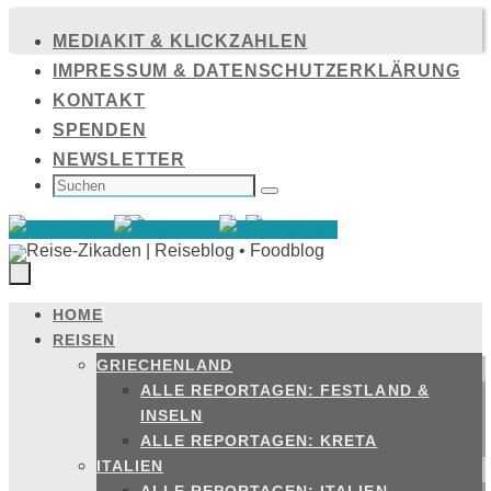
Zum
MEDIAKIT & KLICKZAHLEN
Inhalt
IMPRESSUM & DATENSCHUTZERKLÄRUNG
springen
KONTAKT
SPENDEN
NEWSLETTER
SUCHEN
NACH:
Suchen
HOME
Zum
REISEN
Inhalt
GRIECHENLAND
springen
ALLE REPORTAGEN: FESTLAND &
INSELN
ALLE REPORTAGEN: KRETA
ITALIEN