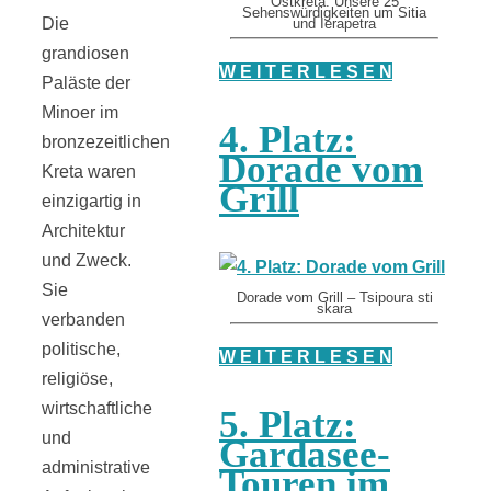
Ostkreta: Unsere 25
Sehenswürdigkeiten um Sitia
Die
und Ierapetra
grandiosen
W E I T E R L E S E N
Paläste der
Minoer im
4. Platz:
bronzezeitlichen
Dorade vom
Kreta waren
Grill
einzigartig in
Architektur
und Zweck.
Sie
Dorade vom Grill – Tsipoura sti
skara
verbanden
politische,
W E I T E R L E S E N
religiöse,
wirtschaftliche
5. Platz:
und
Gardasee-
administrative
Touren im