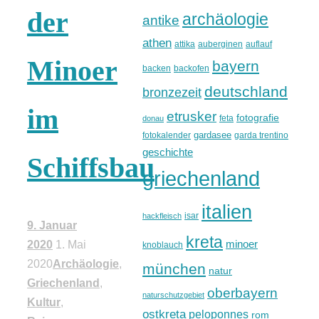
der
archäologie
antike
athen
attika
auberginen
auflauf
Minoer
bayern
backen
backofen
deutschland
bronzezeit
im
etrusker
fotografie
feta
donau
gardasee
fotokalender
garda trentino
geschichte
Schiffsbau
griechenland
italien
isar
hackfleisch
9. Januar
kreta
minoer
2020
1. Mai
knoblauch
2020
Archäologie
,
münchen
natur
Griechenland
,
oberbayern
naturschutzgebiet
Kultur
,
ostkreta
peloponnes
rom