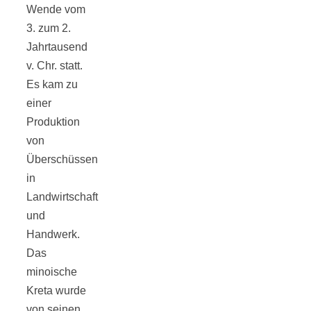
Wende vom
3. zum 2.
Jahrtausend
v. Chr. statt.
Jahresrückblick
Es kam zu
einer
2021:
Produktion
von
Niedlicher
Überschüssen
in
Landwirtschaft
Neuzugang,
und
Handwerk.
etwas weniger
Das
minoische
Leser
Kreta wurde
von seinen