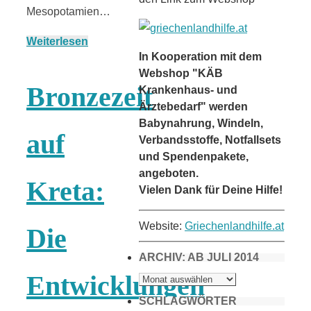
Mesopotamien…
Weiterlesen
In Kooperation mit dem
Webshop "KÄB
Bronzezeit
Krankenhaus- und
Ärztebedarf" werden
Babynahrung, Windeln,
auf
Verbandsstoffe, Notfallsets
und Spendenpakete,
angeboten.
Kreta:
Vielen Dank für Deine Hilfe!
Website:
Griechenlandhilfe.at
Die
ARCHIV: AB JULI 2014
ARCHIV:
Entwicklungen
AB
JULI
2014
SCHLAGWÖRTER