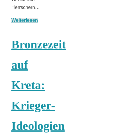
Herrschern…
Weiterlesen
München:
Bronzezeit
Fototour im
auf
Vogelschutzgeb
Ismaninger
Kreta:
Speichersee
Krieger-
Ideologien