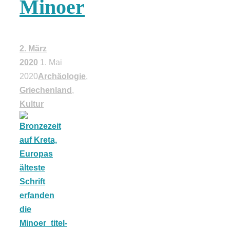
Minoer
18 Lieblings-
Ausflugsziele
2. März
2020
1. Mai
2020
Archäologie
,
Griechenland
,
Kultur
Kotopoulo
kapama –
Geschmortes
Hähnchen in