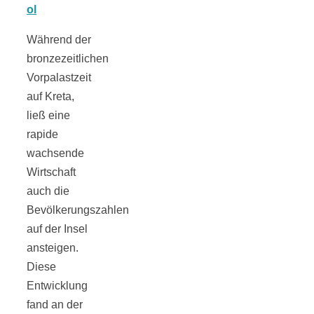
Tomatensauce
Während der
mit Zimt
bronzezeitlichen
Vorpalastzeit
auf Kreta,
ließ eine
rapide
Schwäbische
wachsende
Wirtschaft
Alb: Unsere
auch die
Bevölkerungszahlen
16 schönsten
auf der Insel
ansteigen.
Ausflüge um
Diese
Entwicklung
Blaubeuren
fand an der