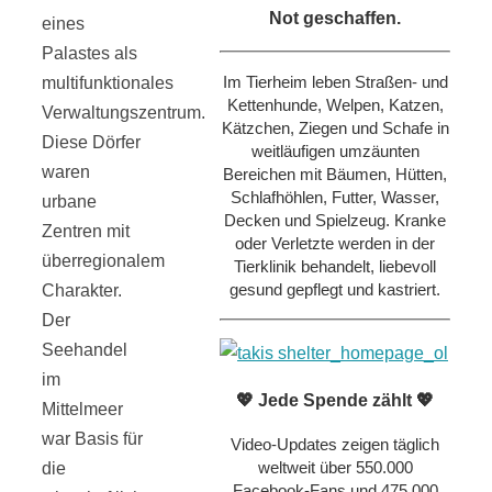
Not geschaffen.
eines
Palastes als
Im Tierheim leben Straßen- und
multifunktionales
Kettenhunde, Welpen, Katzen,
Verwaltungszentrum.
Kätzchen, Ziegen und Schafe in
Diese Dörfer
weitläufigen umzäunten
waren
Bereichen mit Bäumen, Hütten,
Schlafhöhlen, Futter, Wasser,
urbane
Decken und Spielzeug. Kranke
Zentren mit
oder Verletzte werden in der
überregionalem
Tierklinik behandelt, liebevoll
gesund gepflegt und kastriert.
Charakter.
Der
Seehandel
im
💖 Jede Spende zählt 💖
Mittelmeer
war Basis für
Video-Updates zeigen täglich
weltweit über 550.000
die
Facebook-Fans und 475.000