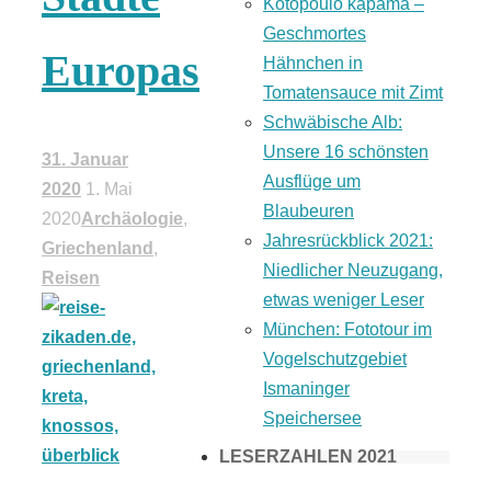
Kotopoulo kapama –
Geschmortes
Europas
Hähnchen in
Tomatensauce mit Zimt
Schwäbische Alb:
Unsere 16 schönsten
31. Januar
Ausflüge um
2020
1. Mai
Blaubeuren
2020
Archäologie
,
Jahresrückblick 2021:
Griechenland
,
Niedlicher Neuzugang,
Reisen
etwas weniger Leser
München: Fototour im
Vogelschutzgebiet
Ismaninger
Speichersee
LESERZAHLEN 2021