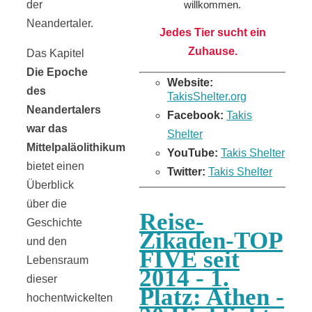
der
willkommen.
Neandertaler.
Jedes Tier sucht ein
Zuhause.
Das Kapitel
Die Epoche
Website:
des
TakisShelter.org
Neandertalers
Facebook:
Takis
war das
Shelter
Mittelpaläolithikum
YouTube:
Takis Shelter
bietet einen
Twitter:
Takis Shelter
Überblick
über die
Reise-
Geschichte
Zikaden-TOP
und den
FIVE seit
Lebensraum
2014 - 1.
dieser
Platz: Athen -
hochentwickelten