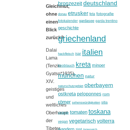
deutschland
bronzezeit
Gleichmut,
etrusker
fotografie
ohne
feta
donau
gardasee
fotokalender
garda trentino
einen
geschichte
Blick
griechenland
zurück?
italien
Dalai
isar
hackfleisch
Lama
kreta
minoer
(Tenzin
knoblauch
Gyatso*1935),
münchen
natur
XIV.
oberbayern
naturschutzgebiet
geistiges
ostkreta
peloponnes
rom
und
römer
sitia
sehenswürdigkeiten
weltliches
toskana
tomaten
Oberhaupt
strände
vegetarisch
volterra
der
vegan
Tibeter.
wandern
zimt
österreich