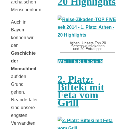
20 Highlights
archaischen
Menschenform.
Auch in
Bayern
können wir
Athen: Unsere Top 20
der
Sehenswürdigkeiten
und 20 Extratipps
Geschichte
der
W E I T E R L E S E N
Menschheit
2. Platz:
auf den
Bifteki mit
Grund
Feta vom
gehen.
Grill
Neandertaler
sind unsere
engsten
Verwandten.