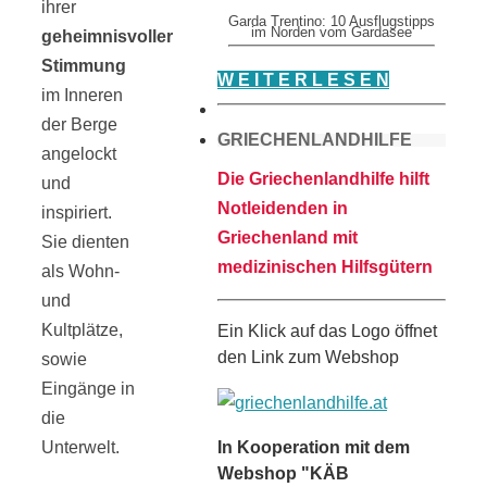
ihrer
Garda Trentino: 10 Ausflugstipps
im Norden vom Gardasee
geheimnisvoller
Stimmung
W E I T E R L E S E N
im Inneren
der Berge
GRIECHENLANDHILFE
angelockt
Die Griechenlandhilfe hilft
und
Notleidenden in
inspiriert.
Griechenland mit
Sie dienten
medizinischen Hilfsgütern
als Wohn-
und
Kultplätze,
Ein Klick auf das Logo öffnet
den Link zum Webshop
sowie
Eingänge in
die
In Kooperation mit dem
Unterwelt.
Webshop "KÄB