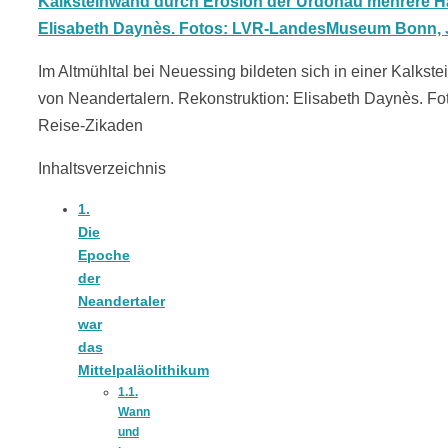
18 Lieblings-
Im Altmühltal bei Neuessing bildeten sich in einer Kalk
Ausflugsziele
von Neandertalern. ​Rekonstruktion: Elisabeth Daynès.
Reise-Zikaden
Inhaltsverzeichnis
1.
Kotopoulo
Die
Epoche
kapama –
der
Neandertaler
war
Geschmortes
das
Mittelpaläolithikum
1.1.
Hähnchen in
Wann
und