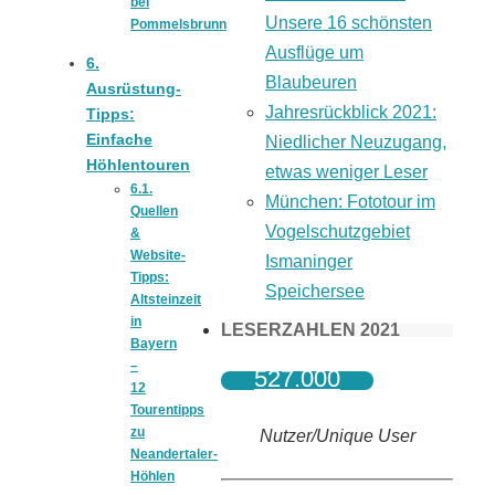
bei
Unsere 16 schönsten
Pommelsbrunn
Ausflüge um
6.
Blaubeuren
Ausrüstung-
Jahresrückblick 2021:
Tipps:
Einfache
Niedlicher Neuzugang,
Höhlentouren
etwas weniger Leser
6.1.
München: Fototour im
Quellen
Vogelschutzgebiet
&
Website-
Ismaninger
Tipps:
Speichersee
Altsteinzeit
in
LESERZAHLEN 2021
Bayern
–
527.000
12
Tourentipps
zu
Nutzer/Unique User
Neandertaler-
Höhlen