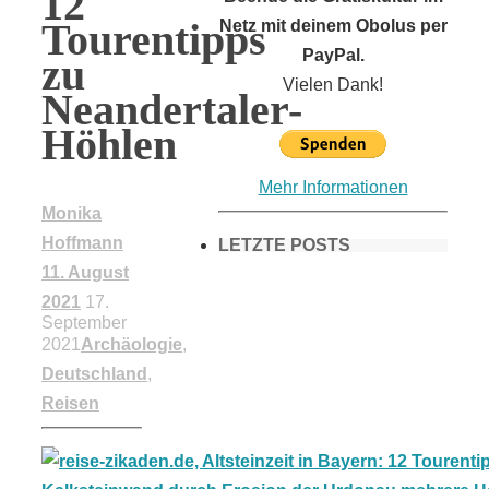
12
Tourentipps
Netz mit deinem Obolus per
PayPal.
zu
Vielen Dank!
Neandertaler-
Höhlen
Mehr Informationen
Monika
Hoffmann
LETZTE POSTS
11. August
2021
17.
September
Frühling in
2021
Archäologie
,
Deutschland
,
München &
Reisen
Umgebung: