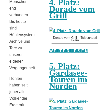
4. Platz:
Menschen
Dorade vom
eng
Grill
verbunden.
Bis heute
sind
Höhlensysteme
Dorade vom Grill – Tsipoura sti
skara
Archive und
Tore zu
W E I T E R L E S E N
unserer
eigenen
5. Platz:
Vergangenheit.
Gardasee-
Touren im
Höhlen
Norden
haben seit
jeher alle
Völker der
Erde mit