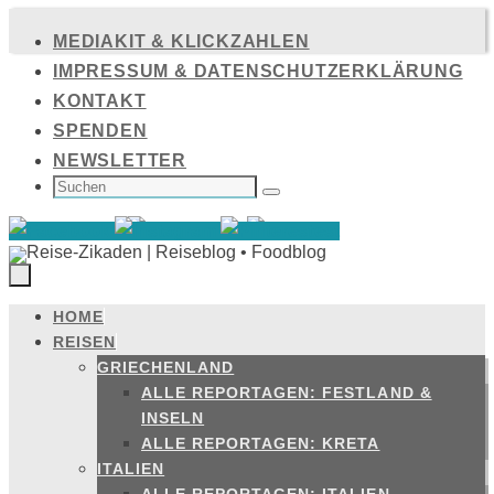
Zum
MEDIAKIT & KLICKZAHLEN
Inhalt
IMPRESSUM & DATENSCHUTZERKLÄRUNG
springen
KONTAKT
SPENDEN
NEWSLETTER
SUCHEN
NACH:
Suchen
HOME
Zum
REISEN
Inhalt
GRIECHENLAND
springen
ALLE REPORTAGEN: FESTLAND &
INSELN
ALLE REPORTAGEN: KRETA
ITALIEN