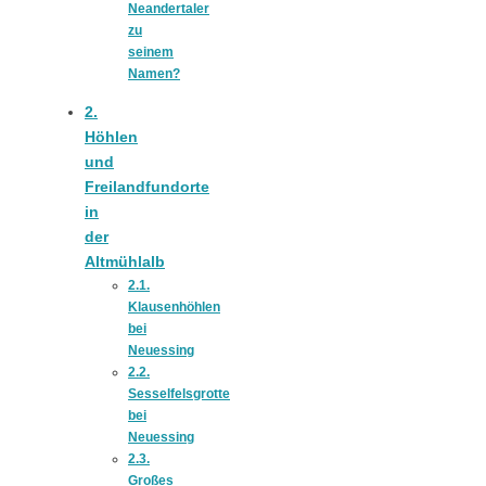
Neandertaler
zu
seinem
Namen?
München:
2.
Höhlen
Fototour im
und
Freilandfundorte
in
Vogelschutzgeb
der
Altmühlalb
Ismaninger
2.1.
Klausenhöhlen
bei
Speichersee
Neuessing
2.2.
Sesselfelsgrotte
bei
Neuessing
2.3.
Großes