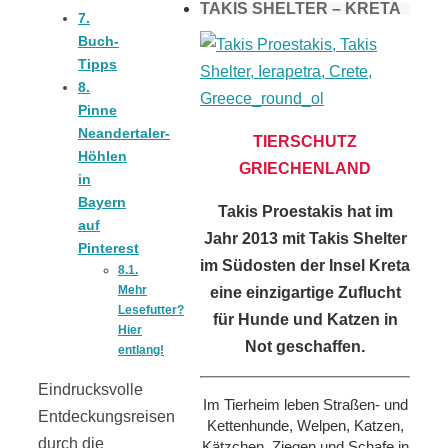
TAKIS SHELTER – KRETA
7.
Buch-
Tipps
8.
Pinne
Neandertaler-
TIERSCHUTZ
Höhlen
GRIECHENLAND
in
Bayern
Takis Proestakis hat im
auf
Jahr 2013 mit Takis Shelter
Pinterest
im Südosten der Insel Kreta
8.1.
Mehr
eine einzigartige Zuflucht
Lesefutter?
für Hunde und Katzen in
Hier
Not geschaffen.
entlang!
Eindrucksvolle
Im Tierheim leben Straßen- und
Entdeckungsreisen
Kettenhunde, Welpen, Katzen,
durch die
Kätzchen, Ziegen und Schafe in