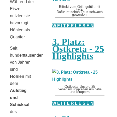
Während der
Bifteki vom Grill, gefüllt mit
Eiszeit
Feta:
Dafür ist schon Zeus schwach
geworden!
nutzten sie
bevorzugt
W E I T E R L E S E N
Höhlen als
Quartier.
3. Platz:
Ostkreta - 25
Seit
Highlights
hunderttausenden
von Jahren
sind
Höhlen
mit
dem
Ostkreta: Unsere 25
Sehenswürdigkeiten um Sitia
Aufstieg
und Ierapetra
und
W E I T E R L E S E N
Schicksal
des