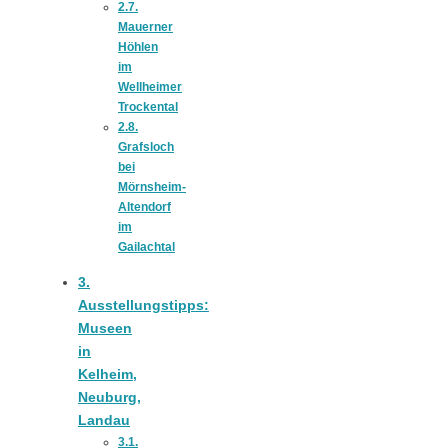
2.7.
Mauerner
schließen
Höhlen
im
Wellheimer
FeedBurner
Trockental
2.8.
Grafsloch
Nutzerkonto
bei
Mörnsheim-
Altendorf
für RSS
im
Gailachtal
3.
Ausstellungstipps:
Museen
Kirsch-
in
Kelheim,
Neuburg,
Crumble:
Landau
3.1.