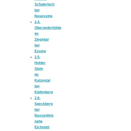
Risotto ai
Schulerloch
bei
Neuessing
pomodori secch
2.4.
Obernederhöhle
im
– Risotto mit
Ziegeltal
bei
Essing
ofengetrocknet
2.5.
Hohler
Stein
Tomaten
im
Katzental
bei
Kipfenberg
2.6.
Speckberg
In eigener
bei
Nassenfels
nahe
Sache: Wir
Eichstätt