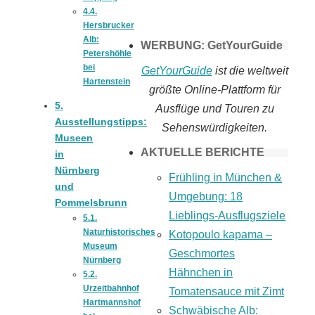
4.4.
Hersbrucker
Alb:
WERBUNG: GetYourGuide
Petershöhle
bei
GetYourGuide
ist die weltweit
Hartenstein
größte Online-Plattform für
5.
Ausflüge und Touren zu
Ausstellungstipps:
Sehenswürdigkeiten.
Museen
AKTUELLE BERICHTE
in
Nürnberg
Frühling in München &
und
Umgebung: 18
Pommelsbrunn
Lieblings-Ausflugsziele
5.1.
Naturhistorisches
Kotopoulo kapama –
Museum
Geschmortes
Nürnberg
Hähnchen in
5.2.
Urzeitbahnhof
Tomatensauce mit Zimt
Hartmannshof
Schwäbische Alb: