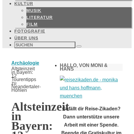
KULTUR
MUSIK
LITERATUR
FILM
FOTOGRAFIE
ÜBER UNS
Suchen
nach:
Suchen
Start
Archäologie
HALLO, VON MONI &
Altsteinzeit
HANS
in Bayern:
12
Tourentipps
zu
Neandertaler-
Höhlen
Altsteinzeit
Gefällt dir Reise-Zikaden?
in
Dann unterstütze unsere
Bayern:
Arbeit mit einer Spende.
Beende die Gratiskultur im