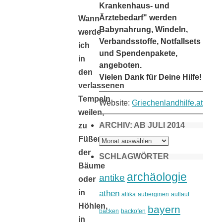
Krankenhaus- und
Ärztebedarf" werden
Wann
Babynahrung, Windeln,
werde
Verbandsstoffe, Notfallsets
ich
und Spendenpakete,
in
angeboten.
den
Vielen Dank für Deine Hilfe!
verlassenen
Tempeln
Website:
Griechenlandhilfe.at
weilen,
ARCHIV: AB JULI 2014
zu
ARCHIV:
Füßen
AB
JULI
der
2014
SCHLAGWÖRTER
Bäume
archäologie
antike
oder
athen
in
attika
auberginen
auflauf
Höhlen,
bayern
backen
backofen
in