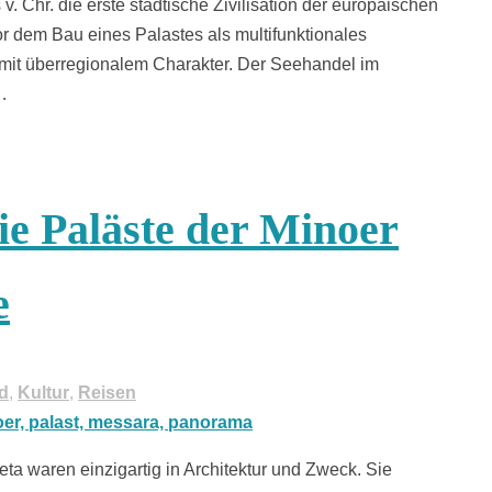
. Chr. die erste städtische Zivilisation der europäischen
or dem Bau eines Palastes als multifunktionales
mit überregionalem Charakter. Der Seehandel im
e…
ie Paläste der Minoer
e
d
,
Kultur
,
Reisen
ta waren einzigartig in Architektur und Zweck. Sie