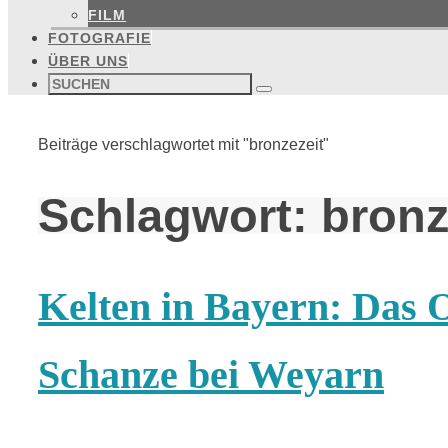
FILM
FOTOGRAFIE
ÜBER UNS
Suchen
nach:
Suchen
Start
Beiträge verschlagwortet mit "bronzezeit"
Schlagwort:
bronz
Kelten in Bayern: Das
Schanze bei Weyarn