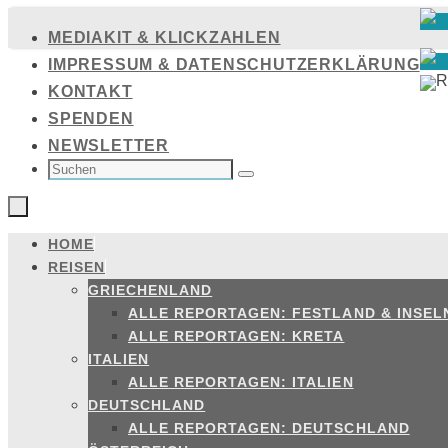
Zum
MEDIAKIT & KLICKZAHLEN
Inhalt
IMPRESSUM & DATENSCHUTZERKLÄRUNG
springen
KONTAKT
SPENDEN
NEWSLETTER
SUCHEN
NACH:
Suchen
HOME
Zum
REISEN
Inhalt
GRIECHENLAND
springen
ALLE REPORTAGEN: FESTLAND & INSEL
ALLE REPORTAGEN: KRETA
ITALIEN
ALLE REPORTAGEN: ITALIEN
DEUTSCHLAND
ALLE REPORTAGEN: DEUTSCHLAND