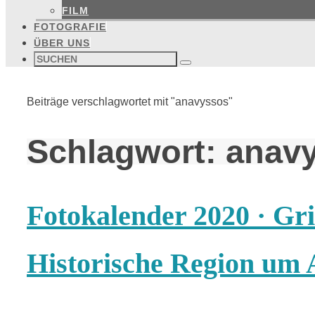
FILM
FOTOGRAFIE
ÜBER UNS
Suchen
nach:
Suchen
Start
Beiträge verschlagwortet mit "anavyssos"
Schlagwort:
anav
Fotokalender 2020 · Gri
Historische Region um 