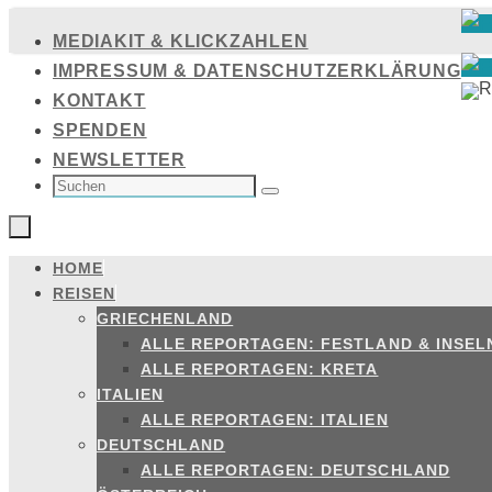
Zum
MEDIAKIT & KLICKZAHLEN
Inhalt
IMPRESSUM & DATENSCHUTZERKLÄRUNG
springen
KONTAKT
SPENDEN
NEWSLETTER
SUCHEN
NACH:
Suchen
HOME
Zum
REISEN
Inhalt
GRIECHENLAND
springen
ALLE REPORTAGEN: FESTLAND & INSEL
ALLE REPORTAGEN: KRETA
ITALIEN
ALLE REPORTAGEN: ITALIEN
DEUTSCHLAND
ALLE REPORTAGEN: DEUTSCHLAND