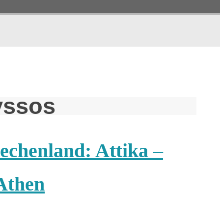
yssos
echenland: Attika –
Athen