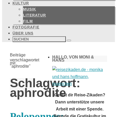
KULTUR
MUSIK
LITERATUR
FILM
FOTOGRAFIE
ÜBER UNS
Suchen
nach:
Suchen
Start
Beiträge
HALLO, VON MONI &
verschlagwortet
HANS
mit
"aphrodite"
Schlagwort:
aphrodite
Gefällt dir Reise-Zikaden?
Dann unterstütze unsere
Arbeit mit einer Spende.
Peloponnes:
Beende die Gratiskultur im