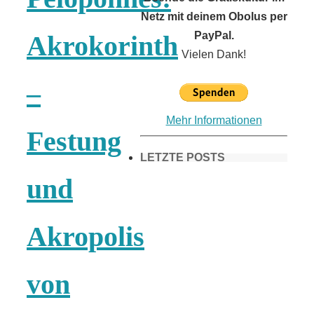
Netz mit deinem Obolus per
PayPal.
Akrokorinth
Vielen Dank!
–
Mehr Informationen
Festung
LETZTE POSTS
und
Frühling in
Akropolis
München &
von
Umgebung: