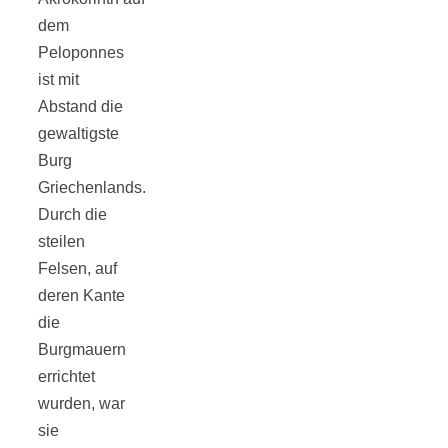
Tomatensauce
dem
Peloponnes
mit Zimt
ist mit
Abstand die
gewaltigste
Burg
Griechenlands.
Schwäbische
Durch die
steilen
Alb: Unsere
Felsen, auf
deren Kante
16 schönsten
die
Burgmauern
Ausflüge um
errichtet
wurden, war
Blaubeuren
sie