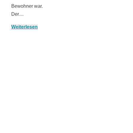
Bewohner war.
Der…
München:
Weiterlesen
Fototour im
Vogelschutzgeb
Ismaninger
Speichersee