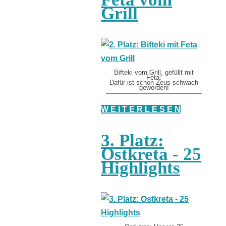
Grill
Bifteki vom Grill, gefüllt mit
Feta:
Dafür ist schon Zeus schwach
geworden!
W E I T E R L E S E N
3. Platz:
Ostkreta - 25
Highlights