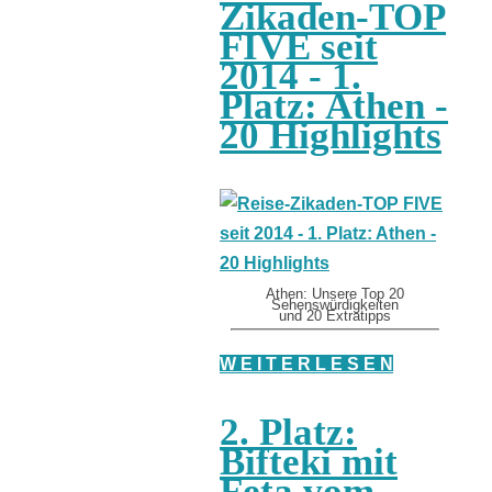
Zikaden-TOP
FIVE seit
2014 - 1.
Platz: Athen -
20 Highlights
Athen: Unsere Top 20
Sehenswürdigkeiten
und 20 Extratipps
W E I T E R L E S E N
2. Platz:
Bifteki mit
Feta vom