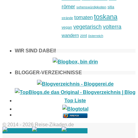
römer
sitia
sehenswürdigkeiten
toskana
tomaten
strände
vegetarisch
volterra
vegan
wandern
zimt
österreich
WIR SIND DABEI!
BLOGGER-VERZEICHNISSE
FIREFOX
© 2014 - 2026 Reise-Zikaden.de