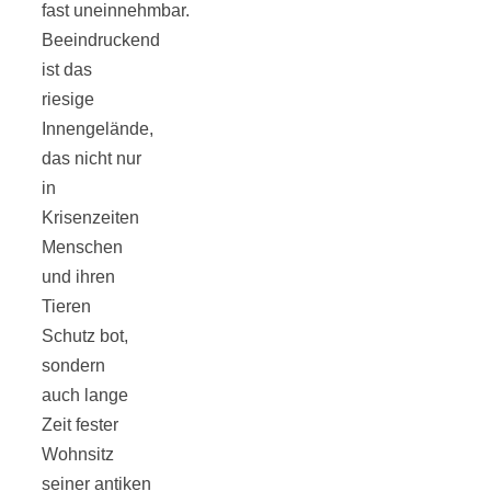
fast uneinnehmbar.
Beeindruckend
ist das
riesige
Jahresrückblick
Innengelände,
das nicht nur
2021:
in
Krisenzeiten
Menschen
Niedlicher
und ihren
Tieren
Neuzugang,
Schutz bot,
sondern
etwas weniger
auch lange
Zeit fester
Leser
Wohnsitz
seiner antiken