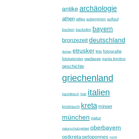
archäologie
antike
athen
attika
auberginen
auflauf
bayern
backen
backofen
deutschland
bronzezeit
etrusker
fotografie
feta
donau
gardasee
fotokalender
garda trentino
geschichte
griechenland
italien
isar
hackfleisch
kreta
minoer
knoblauch
münchen
natur
oberbayern
naturschutzgebiet
ostkreta
peloponnes
rom