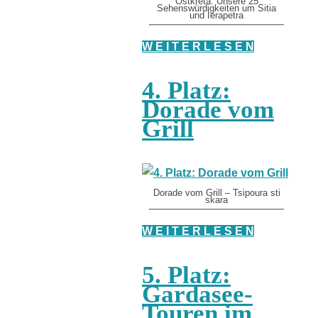
Ostkreta: Unsere 25
Sehenswürdigkeiten um Sitia
und Ierapetra
W E I T E R L E S E N
4. Platz:
Dorade vom
Grill
Dorade vom Grill – Tsipoura sti
skara
W E I T E R L E S E N
5. Platz:
Gardasee-
Touren im