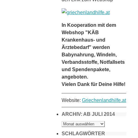
In Kooperation mit dem
Webshop "KÄB
Krankenhaus- und
Ärztebedarf" werden
Babynahrung, Windeln,
Verbandsstoffe, Notfallsets
und Spendenpakete,
angeboten.
Vielen Dank für Deine Hilfe!
Website:
Griechenlandhilfe.at
ARCHIV: AB JULI 2014
ARCHIV:
AB
JULI
2014
SCHLAGWÖRTER