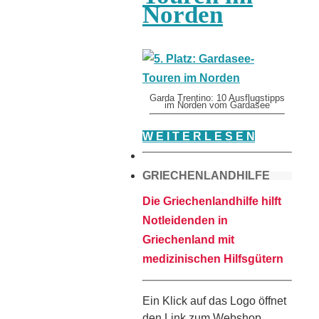
Norden
Garda Trentino: 10 Ausflugstipps
im Norden vom Gardasee
W E I T E R L E S E N
GRIECHENLANDHILFE
Die Griechenlandhilfe hilft
Notleidenden in
Griechenland mit
medizinischen Hilfsgütern
Ein Klick auf das Logo öffnet
den Link zum Webshop