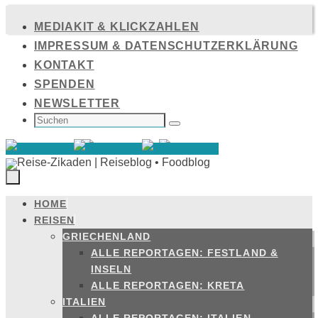
Zum
MEDIAKIT & KLICKZAHLEN
Inhalt
IMPRESSUM & DATENSCHUTZERKLÄRUNG
springen
KONTAKT
SPENDEN
NEWSLETTER
SUCHEN
NACH:
Suchen
HOME
Zum
REISEN
Inhalt
GRIECHENLAND
springen
ALLE REPORTAGEN: FESTLAND &
INSELN
ALLE REPORTAGEN: KRETA
ITALIEN