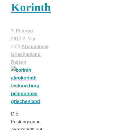
Korinth
18 Lieblings-
Ausflugsziele
7. Februar
2017
2. Mai
2020
Archäologie
,
Griechenland
,
Reisen
Kotopoulo
kapama –
Geschmortes
Die
Hähnchen in
Festungsruine
Akrokorinth auf