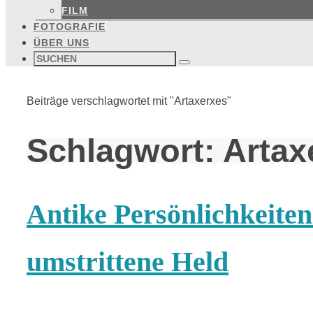
FILM
FOTOGRAFIE
ÜBER UNS
Suchen
nach:
Suchen
Start
Beiträge verschlagwortet mit "Artaxerxes"
Schlagwort:
Artax
Antike Persönlichkeiten
umstrittene Held