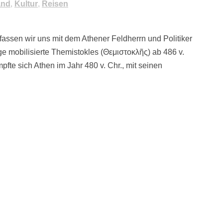
and
,
Kultur
,
Reisen
efassen wir uns mit dem Athener Feldherrn und Politiker
ge mobilisierte Themistokles (Θεμιστοκλῆς) ab 486 v.
pfte sich Athen im Jahr 480 v. Chr., mit seinen