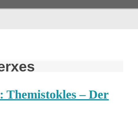
erxes
: Themistokles – Der