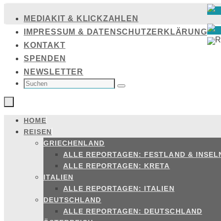
Zum
MEDIAKIT & KLICKZAHLEN
Inhalt
IMPRESSUM & DATENSCHUTZERKLÄRUNG
springen
KONTAKT
SPENDEN
NEWSLETTER
SUCHEN
NACH:
Suchen
HOME
Zum
REISEN
Inhalt
GRIECHENLAND
springen
ALLE REPORTAGEN: FESTLAND & INSEL
ALLE REPORTAGEN: KRETA
ITALIEN
ALLE REPORTAGEN: ITALIEN
DEUTSCHLAND
ALLE REPORTAGEN: DEUTSCHLAND