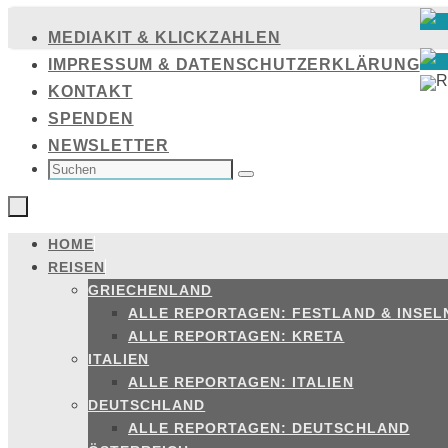
Zum
MEDIAKIT & KLICKZAHLEN
Inhalt
IMPRESSUM & DATENSCHUTZERKLÄRUNG
springen
KONTAKT
SPENDEN
NEWSLETTER
SUCHEN
NACH:
Suchen
HOME
Zum
REISEN
Inhalt
GRIECHENLAND
springen
ALLE REPORTAGEN: FESTLAND & INSEL
ALLE REPORTAGEN: KRETA
ITALIEN
ALLE REPORTAGEN: ITALIEN
DEUTSCHLAND
ALLE REPORTAGEN: DEUTSCHLAND