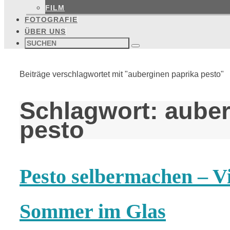
FILM
FOTOGRAFIE
ÜBER UNS
Suchen
nach:
Suchen
Start
Beiträge verschlagwortet mit "auberginen paprika pesto"
Schlagwort:
auber
pesto
Pesto selbermachen – Vi
Sommer im Glas