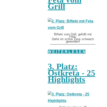
Grill
Bifteki vom Grill, gefüllt mit
Feta:
Dafür ist schon Zeus schwach
geworden!
W E I T E R L E S E N
3. Platz:
Ostkreta - 25
Highlights