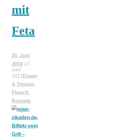
mit
18 Lieblings-
Feta
Ausflugsziele
20. Juni
2016
23.
Kotopoulo
Juni
2021
Essen
& Trinken
,
kapama –
Fleisch
,
Rezepte
Geschmortes
Hähnchen in