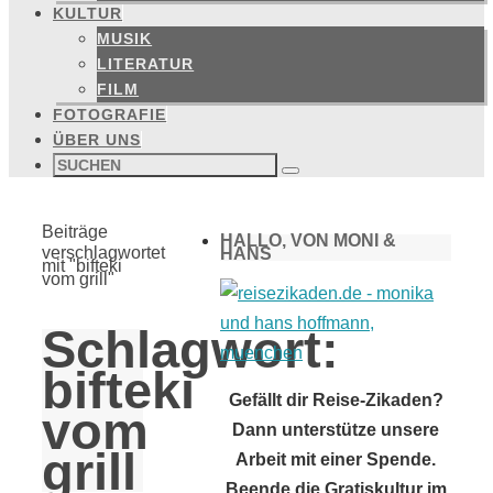
KULTUR
MUSIK
LITERATUR
FILM
FOTOGRAFIE
ÜBER UNS
Suchen
nach:
Suchen
Start
Beiträge
HALLO, VON MONI &
verschlagwortet
HANS
mit "bifteki
vom grill"
Schlagwort:
bifteki
Gefällt dir Reise-Zikaden?
vom
Dann unterstütze unsere
grill
Arbeit mit einer Spende.
Beende die Gratiskultur im