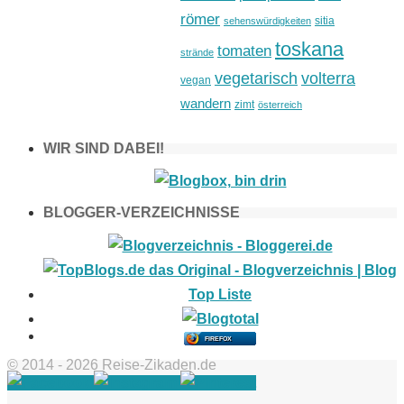
römer
sitia
sehenswürdigkeiten
toskana
tomaten
strände
vegetarisch
volterra
vegan
wandern
zimt
österreich
WIR SIND DABEI!
BLOGGER-VERZEICHNISSE
FIREFOX
© 2014 - 2026 Reise-Zikaden.de