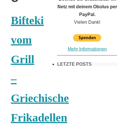
Netz mit deinem Obolus per
PayPal.
Bifteki
Vielen Dank!
vom
Mehr Informationen
Grill
LETZTE POSTS
–
Frühling in
Griechische
München &
Frikadellen
Umgebung: