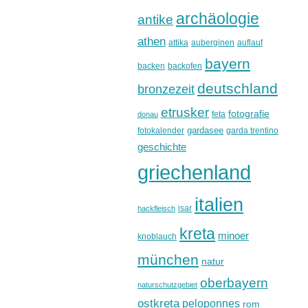
archäologie
antike
athen
attika
auberginen
auflauf
bayern
backen
backofen
deutschland
bronzezeit
etrusker
fotografie
feta
donau
gardasee
fotokalender
garda trentino
geschichte
griechenland
italien
isar
hackfleisch
kreta
minoer
knoblauch
münchen
natur
oberbayern
naturschutzgebiet
ostkreta
peloponnes
rom