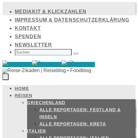
Zum
MEDIAKIT & KLICKZAHLEN
Inhalt
IMPRESSUM & DATENSCHUTZERKLÄRUNG
springen
KONTAKT
SPENDEN
NEWSLETTER
SUCHEN
NACH:
Suchen
HOME
Zum
REISEN
Inhalt
GRIECHENLAND
springen
ALLE REPORTAGEN: FESTLAND &
INSELN
ALLE REPORTAGEN: KRETA
ITALIEN