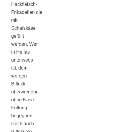
Hackfleisch-
Frikadellen die
mit
Schafskäse
Jahresrückblick
gefüllt
werden. Wer
2021:
in Hellas
unterwegs
Niedlicher
ist, dem
werden
Biftekti
Neuzugang,
überwiegend
ohne Käse-
etwas weniger
Füllung
begegnen.
Leser
Doch auch
Bifteki me