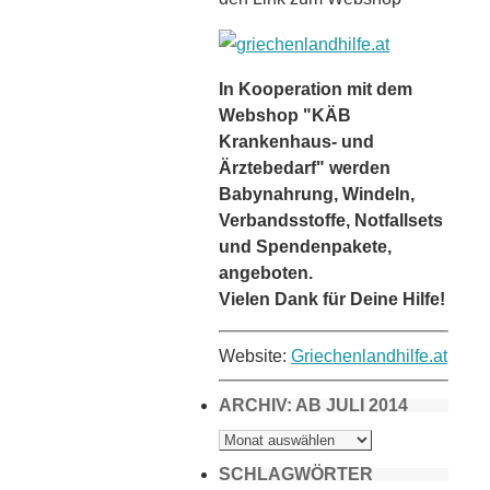
In Kooperation mit dem
Webshop "KÄB
Krankenhaus- und
Ärztebedarf" werden
Babynahrung, Windeln,
Verbandsstoffe, Notfallsets
und Spendenpakete,
angeboten.
Vielen Dank für Deine Hilfe!
Website:
Griechenlandhilfe.at
ARCHIV: AB JULI 2014
ARCHIV:
AB
JULI
2014
SCHLAGWÖRTER