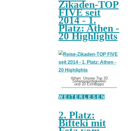
Zikaden-TOP
FIVE seit
2014 - 1.
Platz: Athen -
20 Highlights
Athen: Unsere Top 20
Sehenswürdigkeiten
und 20 Extratipps
W E I T E R L E S E N
2. Platz:
Bifteki mit
Feta vom