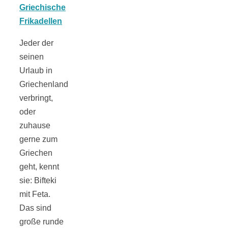
Tomatensauce
mit Zimt
Jeder der
seinen
Urlaub in
Griechenland
verbringt,
Schwäbische
oder
zuhause
Alb: Unsere
gerne zum
Griechen
16 schönsten
geht, kennt
sie: Bifteki
Ausflüge um
mit Feta.
Das sind
Blaubeuren
große runde