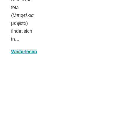
feta
(Μπιφτέκια
με φέτα)
München:
findet sich
in…
Fototour im
Weiterlesen
Vogelschutzgeb
Ismaninger
Speichersee