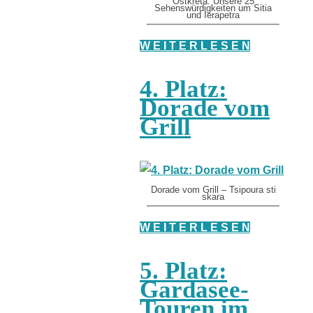
Ostkreta: Unsere 25
Sehenswürdigkeiten um Sitia
und Ierapetra
W E I T E R L E S E N
4. Platz:
Dorade vom
Grill
Dorade vom Grill – Tsipoura sti
skara
W E I T E R L E S E N
5. Platz:
Gardasee-
Touren im