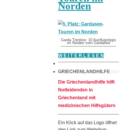
Norden
Garda Trentino: 10 Ausflugstipps
im Norden vom Gardasee
W E I T E R L E S E N
GRIECHENLANDHILFE
Die Griechenlandhilfe hilft
Notleidenden in
Griechenland mit
medizinischen Hilfsgütern
Ein Klick auf das Logo öffnet
den Link zum Webshop