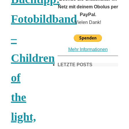
Netz mit deinem Obolus per
PayPal.
Fotobildband
Vielen Dank!
–
Mehr Informationen
Children
LETZTE POSTS
of
Frühling in
the
München &
light,
Umgebung: