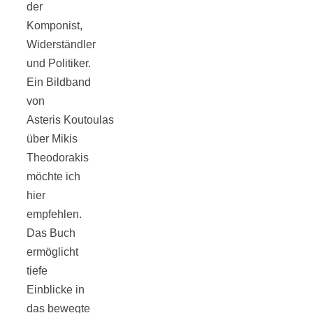
der
Tourentipps
Komponist,
Widerständler
zu
und Politiker.
Ein Bildband
Neandertaler-
von
Asteris Koutoulas
Höhlen
über Mikis
Theodorakis
möchte ich
hier
empfehlen.
Kirsch-
Das Buch
ermöglicht
Crumble:
tiefe
Einblicke in
das bewegte