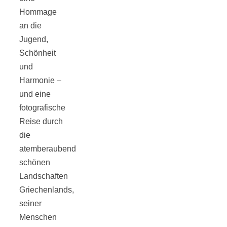
Hommage
an die
Jugend,
Schönheit
Jahresrückblick
und
Harmonie –
2021:
und eine
fotografische
Niedlicher
Reise durch
die
Neuzugang,
atemberaubend
schönen
etwas weniger
Landschaften
Griechenlands,
seiner
Leser
Menschen