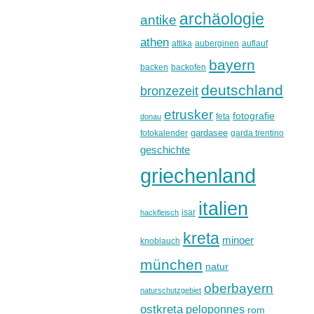
archäologie
antike
athen
attika
auberginen
auflauf
bayern
backen
backofen
deutschland
bronzezeit
etrusker
fotografie
feta
donau
gardasee
fotokalender
garda trentino
geschichte
griechenland
italien
isar
hackfleisch
kreta
minoer
knoblauch
münchen
natur
oberbayern
naturschutzgebiet
ostkreta
peloponnes
rom