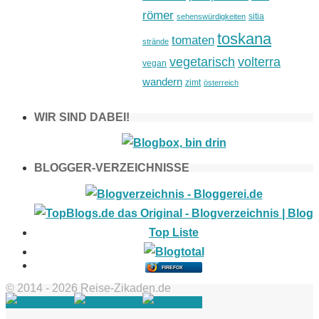
römer
sitia
sehenswürdigkeiten
toskana
tomaten
strände
vegetarisch
volterra
vegan
wandern
zimt
österreich
WIR SIND DABEI!
BLOGGER-VERZEICHNISSE
FIREFOX
© 2014 - 2026 Reise-Zikaden.de