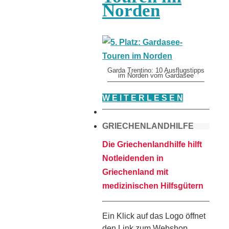
Norden
Garda Trentino: 10 Ausflugstipps
im Norden vom Gardasee
W E I T E R L E S E N
GRIECHENLANDHILFE
Die Griechenlandhilfe hilft
Notleidenden in
Griechenland mit
medizinischen Hilfsgütern
Ein Klick auf das Logo öffnet
den Link zum Webshop