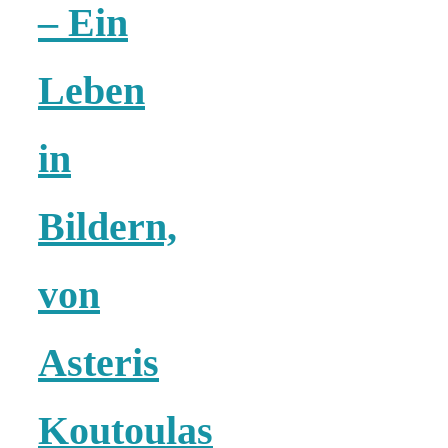
Risotto ai
– Ein
pomodori secch
Leben
– Risotto mit
in
ofengetrocknet
Bildern,
Tomaten
von
Asteris
In eigener
Koutoulas
Sache: Wir