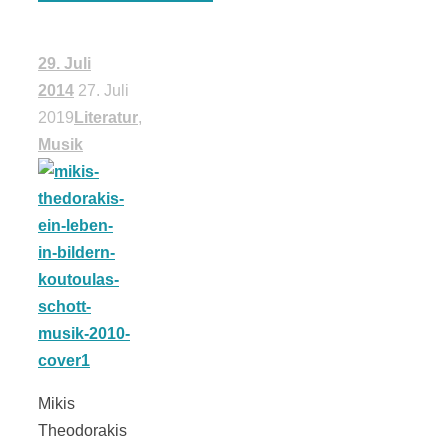
schließen
29. Juli
2014
27. Juli
FeedBurner
2019
Literatur
,
Musik
Nutzerkonto
für RSS
Altsteinzeit in
Mikis
Bayern: 12
Theodorakis