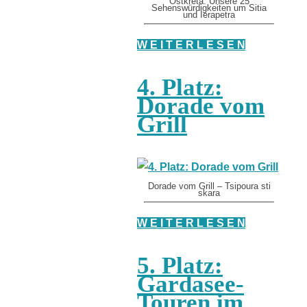
Ostkreta: Unsere 25
Sehenswürdigkeiten um Sitia
und Ierapetra
W E I T E R L E S E N
4. Platz:
Dorade vom
Grill
Dorade vom Grill – Tsipoura sti
skara
W E I T E R L E S E N
5. Platz:
Gardasee-
Touren im