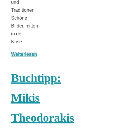
und
Traditionen.
Schöne
München:
Bilder, mitten
in der
Krise…
Fototour im
Weiterlesen
Vogelschutzgeb
Buchtipp:
Ismaninger
Mikis
Speichersee
Theodorakis