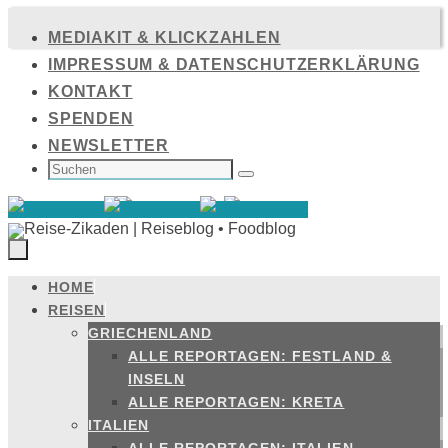
Zum
MEDIAKIT & KLICKZAHLEN
Inhalt
IMPRESSUM & DATENSCHUTZERKLÄRUNG
springen
KONTAKT
SPENDEN
NEWSLETTER
SUCHEN
NACH:
Suchen
HOME
Zum
REISEN
Inhalt
GRIECHENLAND
springen
ALLE REPORTAGEN: FESTLAND &
INSELN
ALLE REPORTAGEN: KRETA
ITALIEN