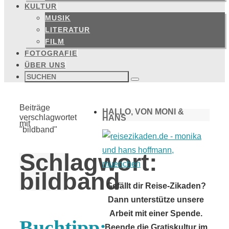
KULTUR
MUSIK
LITERATUR
FILM
FOTOGRAFIE
ÜBER UNS
Suchen
nach:
Suchen
Start
Beiträge
HALLO, VON MONI &
verschlagwortet
HANS
mit
"bildband"
Schlagwort:
bildband
Gefällt dir Reise-Zikaden?
Dann unterstütze unsere
Arbeit mit einer Spende.
Buchtipp:
Beende die Gratiskultur im