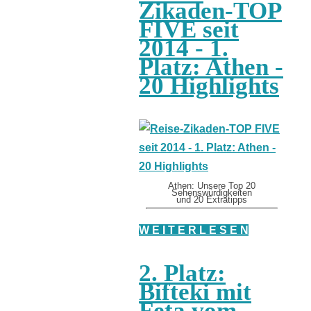
Zikaden-TOP
FIVE seit
2014 - 1.
Platz: Athen -
20 Highlights
Athen: Unsere Top 20
Sehenswürdigkeiten
und 20 Extratipps
W E I T E R L E S E N
2. Platz:
Bifteki mit
Feta vom