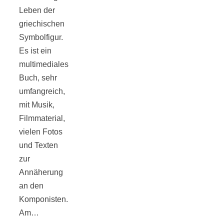
Streusel-
Leben der
griechischen
Dessert mit
Symbolfigur.
Es ist ein
Kirschen aus
multimediales
Buch, sehr
dem Ofen
umfangreich,
mit Musik,
Filmmaterial,
vielen Fotos
und Texten
Pomodori
zur
Annäherung
secchi –
an den
Komponisten.
Ofengetrocknet
Am…