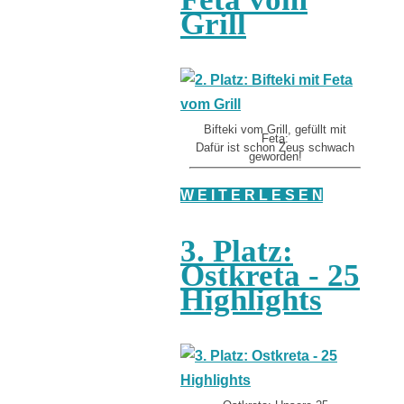
Grill
Bifteki vom Grill, gefüllt mit
Feta:
Dafür ist schon Zeus schwach
geworden!
W E I T E R L E S E N
3. Platz:
Ostkreta - 25
Highlights