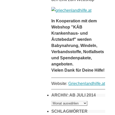
In Kooperation mit dem
Webshop "KÄB
Krankenhaus- und
Ärztebedarf" werden
Babynahrung, Windeln,
Verbandsstoffe, Notfallsets
und Spendenpakete,
angeboten.
Vielen Dank für Deine Hilfe!
Website:
Griechenlandhilfe.at
ARCHIV: AB JULI 2014
ARCHIV:
AB
JULI
2014
SCHLAGWÖRTER