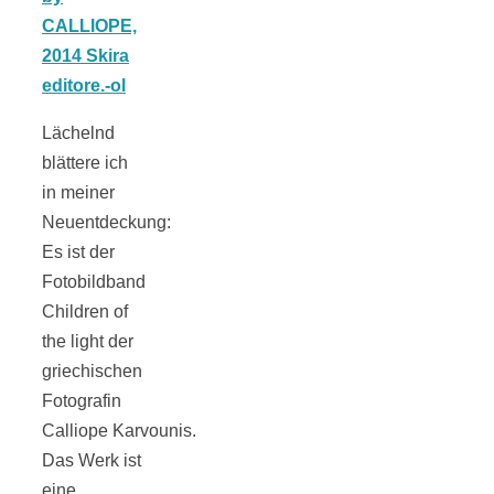
Tomatensauce
mit Zimt
Lächelnd
blättere ich
in meiner
Schwäbische
Neuentdeckung:
Es ist der
Alb: Unsere
Fotobildband
Children of
the light der
16 schönsten
griechischen
Fotografin
Ausflüge um
Calliope Karvounis.
Das Werk ist
Blaubeuren
eine