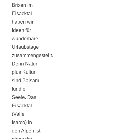
Tourentipps
Brixen im
Eisacktal
haben wir
zu
Ideen für
wunderbare
Neandertaler-
Urlaubstage
zusammengestellt.
Höhlen
Denn Natur
plus Kultur
sind Balsam
für die
Seele. Das
Kirsch-
Eisacktal
(Valle
Crumble:
Isarco) in
den Alpen ist