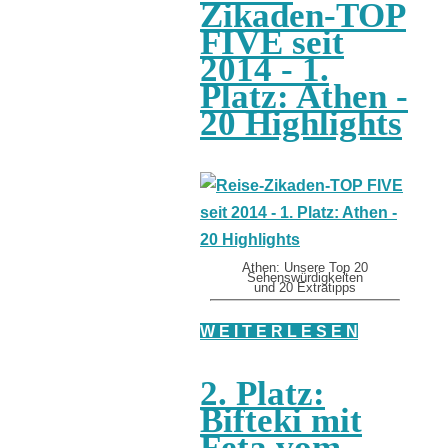
Zikaden-TOP
FIVE seit
2014 - 1.
Platz: Athen -
20 Highlights
Athen: Unsere Top 20
Sehenswürdigkeiten
und 20 Extratipps
W E I T E R L E S E N
2. Platz:
Bifteki mit
Feta vom