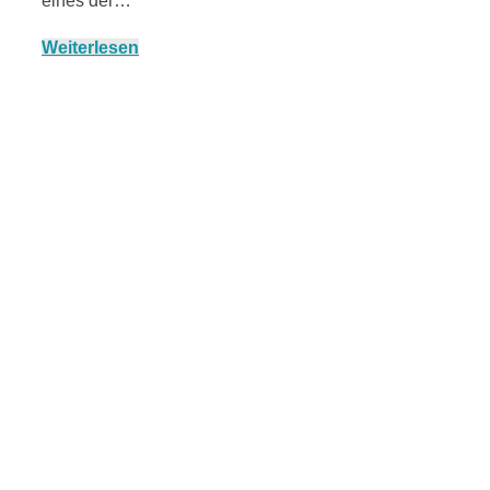
Streusel-
eines der…
Weiterlesen
Dessert mit
Kirschen aus
dem Ofen
Pomodori
secchi –
Ofengetrocknet