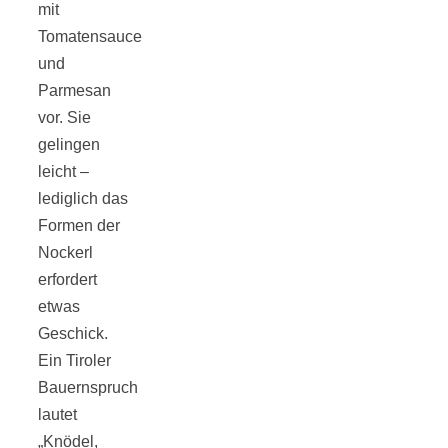
Tomatensauce
mit
Tomatensauce
und
mit Zimt
Parmesan
vor. Sie
gelingen
leicht –
Schwäbische
lediglich das
Formen der
Alb: Unsere
Nockerl
erfordert
etwas
16 schönsten
Geschick.
Ein Tiroler
Ausflüge um
Bauernspruch
lautet
Blaubeuren
„Knödel,