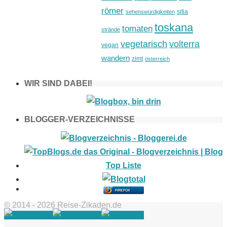
römer
sitia
sehenswürdigkeiten
toskana
tomaten
strände
vegetarisch
volterra
vegan
wandern
zimt
österreich
WIR SIND DABEI!
BLOGGER-VERZEICHNISSE
FIREFOX
© 2014 - 2026 Reise-Zikaden.de