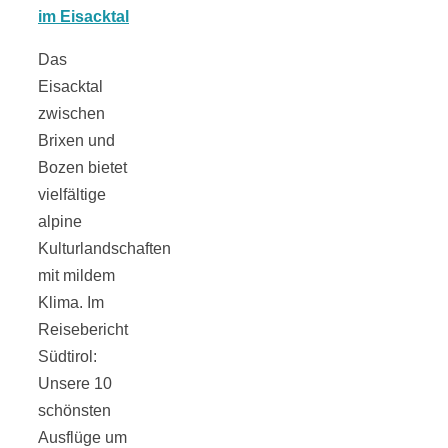
schließen
Das
Eisacktal
FeedBurner
zwischen
Brixen und
Nutzerkonto
Bozen bietet
vielfältige
für RSS
alpine
Kulturlandschaften
mit mildem
Klima. Im
Reisebericht
Altsteinzeit in
Südtirol:
Unsere 10
Bayern: 12
schönsten
Ausflüge um