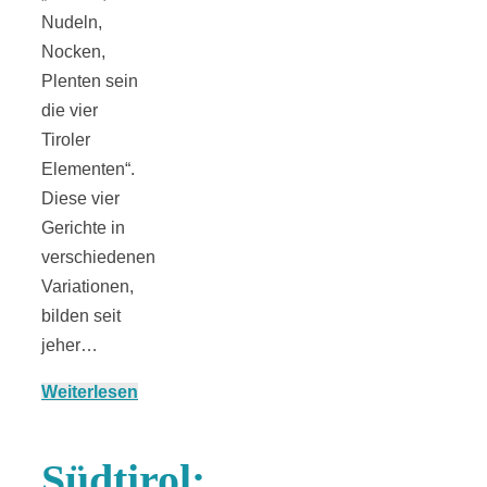
Nudeln,
Nocken,
Plenten sein
die vier
Jahresrückblick
Tiroler
Elementen“.
2021:
Diese vier
Gerichte in
Niedlicher
verschiedenen
Variationen,
Neuzugang,
bilden seit
jeher…
etwas weniger
Weiterlesen
Leser
Südtirol: