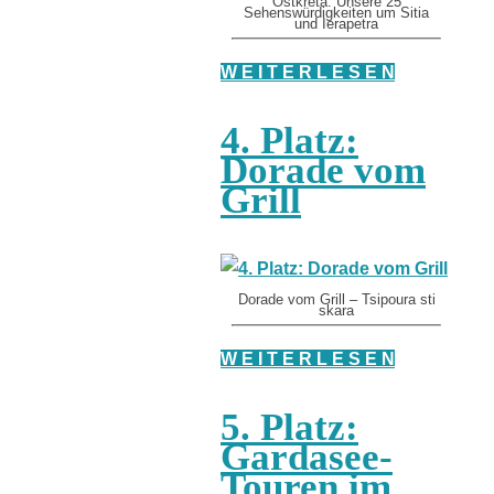
Ostkreta: Unsere 25
Sehenswürdigkeiten um Sitia
und Ierapetra
W E I T E R L E S E N
4. Platz:
Dorade vom
Grill
Dorade vom Grill – Tsipoura sti
skara
W E I T E R L E S E N
5. Platz:
Gardasee-
Touren im