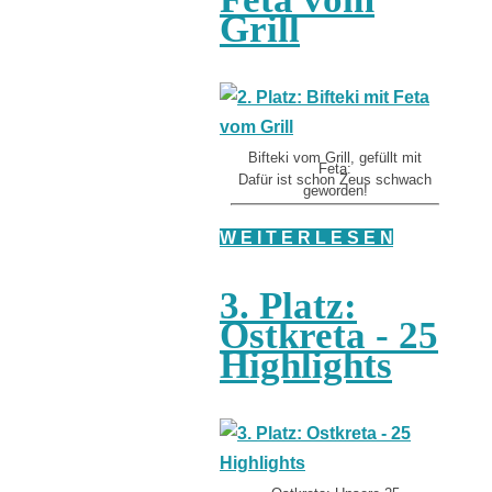
Grill
Bifteki vom Grill, gefüllt mit
Feta:
Dafür ist schon Zeus schwach
geworden!
W E I T E R L E S E N
3. Platz:
Ostkreta - 25
Highlights