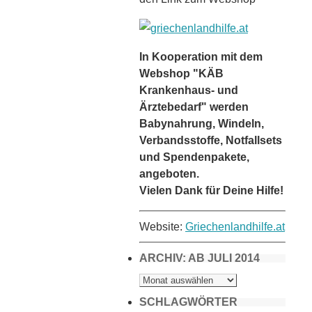
In Kooperation mit dem
Webshop "KÄB
Krankenhaus- und
Ärztebedarf" werden
Babynahrung, Windeln,
Verbandsstoffe, Notfallsets
und Spendenpakete,
angeboten.
Vielen Dank für Deine Hilfe!
Website:
Griechenlandhilfe.at
ARCHIV: AB JULI 2014
ARCHIV:
AB
JULI
2014
SCHLAGWÖRTER