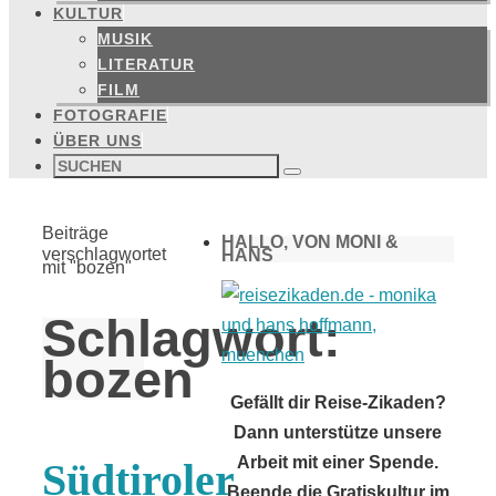
KULTUR
MUSIK
LITERATUR
FILM
FOTOGRAFIE
ÜBER UNS
Suchen
nach:
Suchen
Start
Beiträge
HALLO, VON MONI &
verschlagwortet
HANS
mit "bozen"
Schlagwort:
bozen
Gefällt dir Reise-Zikaden?
Dann unterstütze unsere
Arbeit mit einer Spende.
Südtiroler
Beende die Gratiskultur im