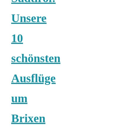
Unsere
München:
10
Fototour im
schönsten
Vogelschutzgeb
Ausflüge
Ismaninger
um
Speichersee
Brixen