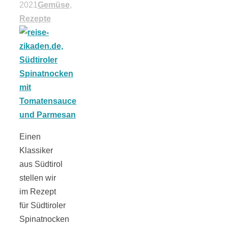
2021
Gemüse
,
18 Lieblings-
Rezepte
Ausflugsziele
Kotopoulo
Einen
kapama –
Klassiker
aus Südtirol
Geschmortes
stellen wir
im Rezept
Hähnchen in
für Südtiroler
Spinatnocken