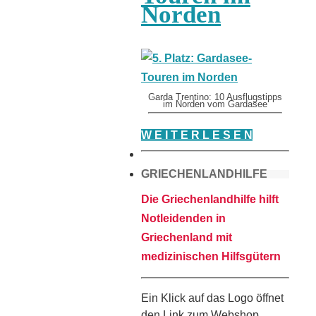
Norden
Garda Trentino: 10 Ausflugstipps
im Norden vom Gardasee
W E I T E R L E S E N
GRIECHENLANDHILFE
Die Griechenlandhilfe hilft
Notleidenden in
Griechenland mit
medizinischen Hilfsgütern
Ein Klick auf das Logo öffnet
den Link zum Webshop