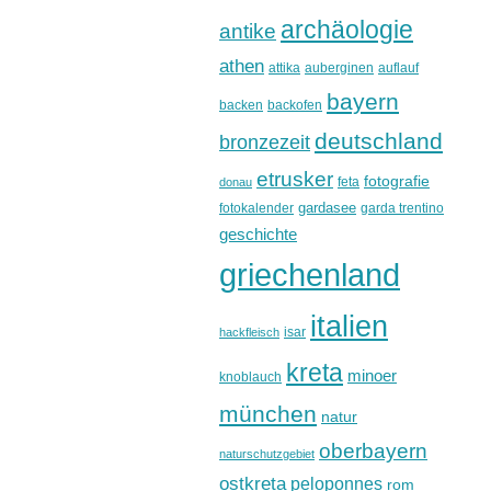
archäologie
antike
athen
attika
auberginen
auflauf
bayern
backen
backofen
deutschland
bronzezeit
etrusker
fotografie
feta
donau
gardasee
fotokalender
garda trentino
geschichte
griechenland
italien
isar
hackfleisch
kreta
minoer
knoblauch
münchen
natur
oberbayern
naturschutzgebiet
ostkreta
peloponnes
rom