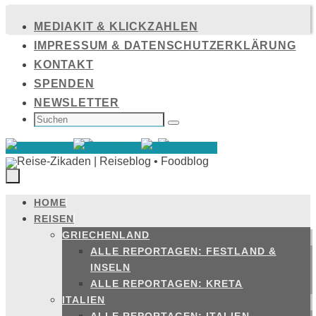
Zum
MEDIAKIT & KLICKZAHLEN
Inhalt
IMPRESSUM & DATENSCHUTZERKLÄRUNG
springen
KONTAKT
SPENDEN
NEWSLETTER
SUCHEN
NACH:
Suchen
HOME
Zum
REISEN
Inhalt
GRIECHENLAND
springen
ALLE REPORTAGEN: FESTLAND &
INSELN
ALLE REPORTAGEN: KRETA
ITALIEN