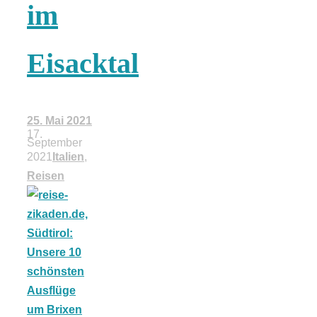
Risotto ai
im
pomodori secch
Eisacktal
– Risotto mit
25. Mai 2021
ofengetrocknet
17.
September
2021
Italien
,
Tomaten
Reisen
In eigener
Sache: Wir