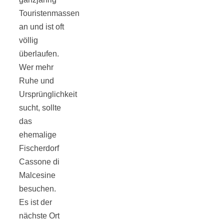
Touristenmassen
an und ist oft
völlig
überlaufen.
Jahresrückblick
Wer mehr
Ruhe und
2021:
Ursprünglichkeit
sucht, sollte
Niedlicher
das
ehemalige
Neuzugang,
Fischerdorf
Cassone di
etwas weniger
Malcesine
besuchen.
Es ist der
Leser
nächste Ort