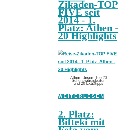
Zikaden-TOP
FIVE seit
2014 - 1.
Platz: Athen -
20 Highlights
Athen: Unsere Top 20
Sehenswürdigkeiten
und 20 Extratipps
W E I T E R L E S E N
2. Platz:
Bifteki mit
Feta vom