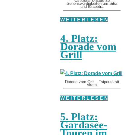
Ostkreta: Unsere 25
Sehenswürdigkeiten um Sitia
und Ierapetra
W E I T E R L E S E N
4. Platz:
Dorade vom
Grill
Dorade vom Grill – Tsipoura sti
skara
W E I T E R L E S E N
5. Platz:
Gardasee-
Touren im