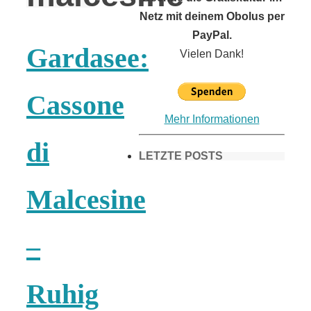
Netz mit deinem Obolus per
PayPal.
Gardasee:
Vielen Dank!
Cassone
Mehr Informationen
di
LETZTE POSTS
Malcesine
Frühling in
–
München &
Ruhig
Umgebung: