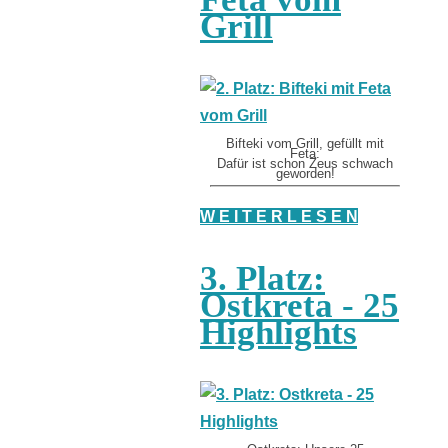
Grill
Bifteki vom Grill, gefüllt mit
Feta:
Dafür ist schon Zeus schwach
geworden!
W E I T E R L E S E N
3. Platz:
Ostkreta - 25
Highlights