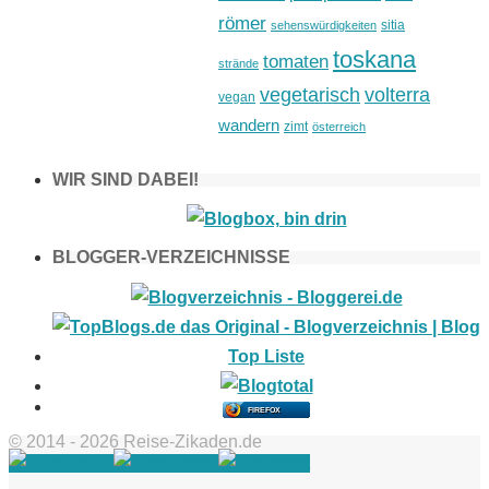
römer
sitia
sehenswürdigkeiten
toskana
tomaten
strände
vegetarisch
volterra
vegan
wandern
zimt
österreich
WIR SIND DABEI!
BLOGGER-VERZEICHNISSE
FIREFOX
© 2014 - 2026 Reise-Zikaden.de