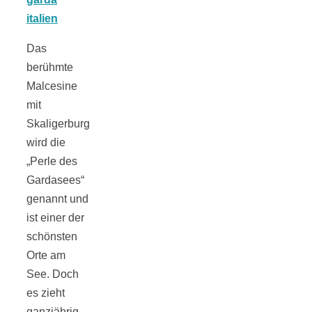
Tomatensauce
mit Zimt
Das
berühmte
Malcesine
mit
Skaligerburg
Schwäbische
wird die
„Perle des
Alb: Unsere
Gardasees“
genannt und
16 schönsten
ist einer der
schönsten
Orte am
Ausflüge um
See. Doch
es zieht
Blaubeuren
ganzjährig