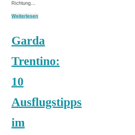
Richtung…
Weiterlesen
München:
Garda
Fototour im
Trentino:
Vogelschutzgeb
10
Ismaninger
Speichersee
Ausflugstipps
im