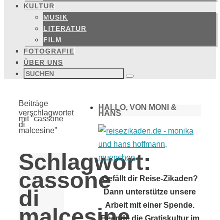
KULTUR
MUSIK
LITERATUR
FILM
FOTOGRAFIE
ÜBER UNS
Suchen
nach:
Suchen
Start
Beiträge
HALLO, VON MONI &
verschlagwortet
HANS
mit "cassone
di
malcesine"
Schlagwort:
cassone
Gefällt dir Reise-Zikaden?
di
Dann unterstütze unsere
Arbeit mit einer Spende.
malcesine
Beende die Gratiskultur im