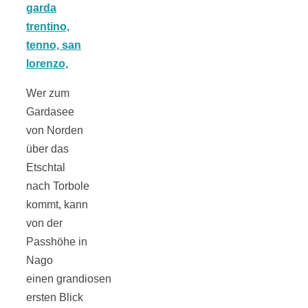
schließen
FeedBurner
Wer zum
Nutzerkonto
Gardasee
von Norden
für RSS
über das
Etschtal
nach Torbole
kommt, kann
von der
Altsteinzeit in
Passhöhe in
Nago
Bayern: 12
einen grandiosen
ersten Blick