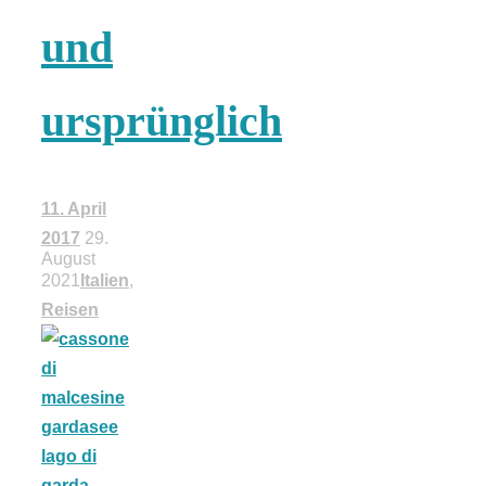
18 Lieblings-
und
Ausflugsziele
ursprünglich
11. April
Kotopoulo
2017
29.
August
2021
Italien
,
kapama –
Reisen
Geschmortes
Hähnchen in