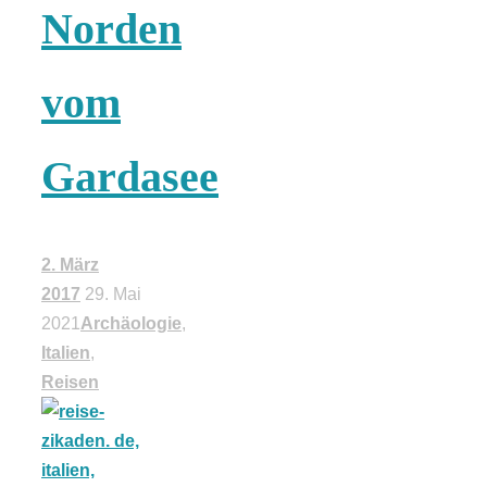
Risotto ai
Norden
pomodori secch
vom
– Risotto mit
Gardasee
ofengetrocknet
Tomaten
2. März
2017
29. Mai
2021
Archäologie
,
Italien
,
Reisen
In eigener
Sache: Wir