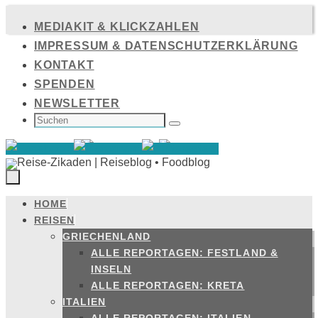
Zum
MEDIAKIT & KLICKZAHLEN
Inhalt
IMPRESSUM & DATENSCHUTZERKLÄRUNG
springen
KONTAKT
SPENDEN
NEWSLETTER
SUCHEN
NACH:
Suchen
HOME
Zum
REISEN
Inhalt
GRIECHENLAND
springen
ALLE REPORTAGEN: FESTLAND &
INSELN
ALLE REPORTAGEN: KRETA
ITALIEN