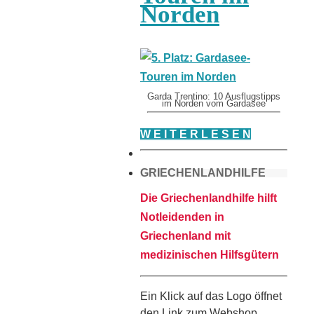
Norden
Garda Trentino: 10 Ausflugstipps
im Norden vom Gardasee
W E I T E R L E S E N
GRIECHENLANDHILFE
Die Griechenlandhilfe hilft
Notleidenden in
Griechenland mit
medizinischen Hilfsgütern
Ein Klick auf das Logo öffnet
den Link zum Webshop