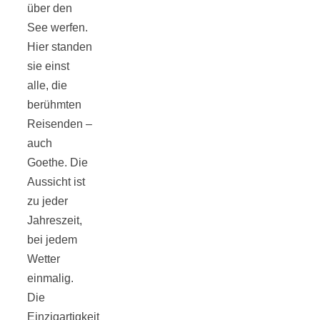
über den
Tourentipps
See werfen.
Hier standen
zu
sie einst
alle, die
Neandertaler-
berühmten
Reisenden –
Höhlen
auch
Goethe. Die
Aussicht ist
zu jeder
Jahreszeit,
Kirsch-
bei jedem
Wetter
Crumble:
einmalig.
Die
Einzigartigkeit