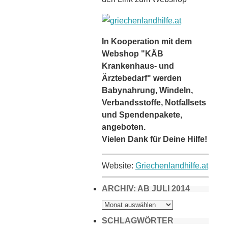
In Kooperation mit dem
Webshop "KÄB
Krankenhaus- und
Ärztebedarf" werden
Babynahrung, Windeln,
Verbandsstoffe, Notfallsets
und Spendenpakete,
angeboten.
Vielen Dank für Deine Hilfe!
Website:
Griechenlandhilfe.at
ARCHIV: AB JULI 2014
ARCHIV:
AB
JULI
2014
SCHLAGWÖRTER