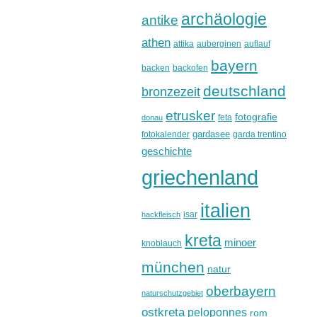
archäologie
antike
athen
attika
auberginen
auflauf
bayern
backen
backofen
deutschland
bronzezeit
etrusker
fotografie
feta
donau
gardasee
fotokalender
garda trentino
geschichte
griechenland
italien
isar
hackfleisch
kreta
minoer
knoblauch
münchen
natur
oberbayern
naturschutzgebiet
ostkreta
peloponnes
rom