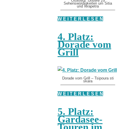
Ostkreta: Unsere 25
Sehenswürdigkeiten um Sitia
und Ierapetra
W E I T E R L E S E N
4. Platz:
Dorade vom
Grill
Dorade vom Grill – Tsipoura sti
skara
W E I T E R L E S E N
5. Platz:
Gardasee-
Touren im