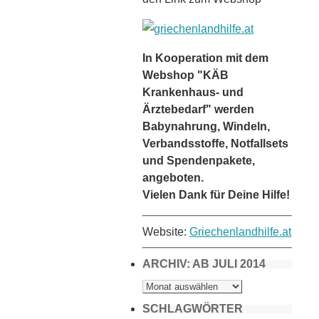
In Kooperation mit dem
Webshop "KÄB
Krankenhaus- und
Ärztebedarf" werden
Babynahrung, Windeln,
Verbandsstoffe, Notfallsets
und Spendenpakete,
angeboten.
Vielen Dank für Deine Hilfe!
Website:
Griechenlandhilfe.at
ARCHIV: AB JULI 2014
ARCHIV:
AB
JULI
2014
SCHLAGWÖRTER