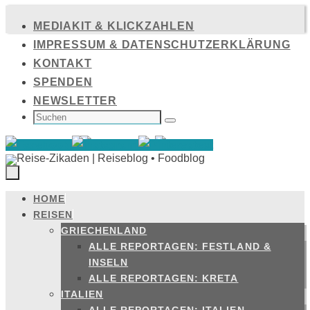
Zum
MEDIAKIT & KLICKZAHLEN
Inhalt
IMPRESSUM & DATENSCHUTZERKLÄRUNG
springen
KONTAKT
SPENDEN
NEWSLETTER
SUCHEN
NACH:
Suchen
HOME
Zum
REISEN
Inhalt
GRIECHENLAND
springen
ALLE REPORTAGEN: FESTLAND &
INSELN
ALLE REPORTAGEN: KRETA
ITALIEN