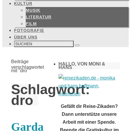
KULTUR
MUSIK
LITERATUR
FILM
FOTOGRAFIE
ÜBER UNS
Suchen
nach:
Suchen
Start
Beiträge
HALLO, VON MONI &
verschlagwortet
HANS
mit "dro"
Schlagwort:
dro
Gefällt dir Reise-Zikaden?
Dann unterstütze unsere
Arbeit mit einer Spende.
Garda
Beende die Gratiskultur im