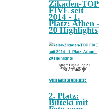
Zikaden-TOP
FIVE seit
2014 - 1.
Platz: Athen -
20 Highlights
Athen: Unsere Top 20
Sehenswürdigkeiten
und 20 Extratipps
W E I T E R L E S E N
2. Platz:
Bifteki mit
Feta vom