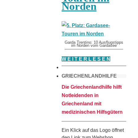
Norden
Garda Trentino: 10 Ausflugstipps
im Norden vom Gardasee
W E I T E R L E S E N
GRIECHENLANDHILFE
Die Griechenlandhilfe hilft
Notleidenden in
Griechenland mit
medizinischen Hilfsgütern
Ein Klick auf das Logo öffnet
den Link zum Webshop