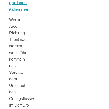
Tomatensauce
mit Zimt
Wer von
Arco
Richtung
Trient nach
Norden
Schwäbische
weiterfährt
kommt in
Alb: Unsere
das
Sarcatal,
16 schönsten
dem
Unterlauf
Ausflüge um
des
Gebirgsflusses.
Blaubeuren
Im Dorf Dro