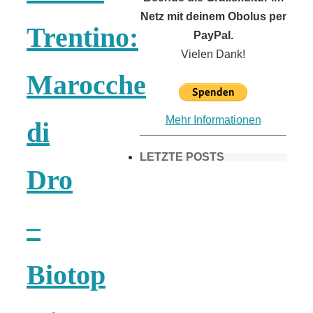
Netz mit deinem Obolus per
Trentino:
PayPal.
Vielen Dank!
Marocche
Mehr Informationen
di
LETZTE POSTS
Dro
Frühling in
–
München &
Biotop
Umgebung: