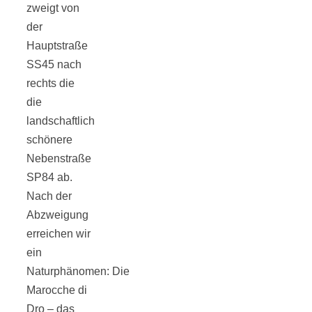
zweigt von
der
Hauptstraße
SS45 nach
Jahresrückblick
rechts die
die
2021:
landschaftlich
schönere
Nebenstraße
Niedlicher
SP84 ab.
Nach der
Neuzugang,
Abzweigung
erreichen wir
etwas weniger
ein
Naturphänomen: Die
Leser
Marocche di
Dro – das