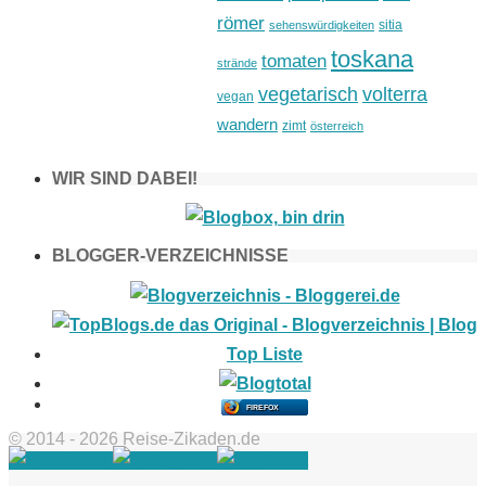
römer
sitia
sehenswürdigkeiten
toskana
tomaten
strände
vegetarisch
volterra
vegan
wandern
zimt
österreich
WIR SIND DABEI!
BLOGGER-VERZEICHNISSE
FIREFOX
© 2014 - 2026 Reise-Zikaden.de