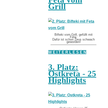
Grill
Bifteki vom Grill, gefüllt mit
Feta:
Dafür ist schon Zeus schwach
geworden!
W E I T E R L E S E N
3. Platz:
Ostkreta - 25
Highlights