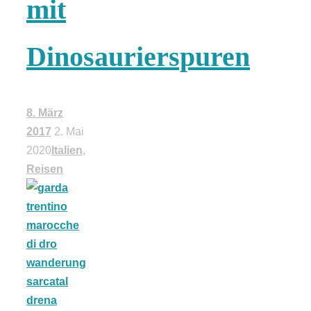
mit
18 Lieblings-
Dinosaurierspuren
Ausflugsziele
8. März
2017
2. Mai
2020
Italien
,
Kotopoulo
Reisen
kapama –
Geschmortes
Hähnchen in