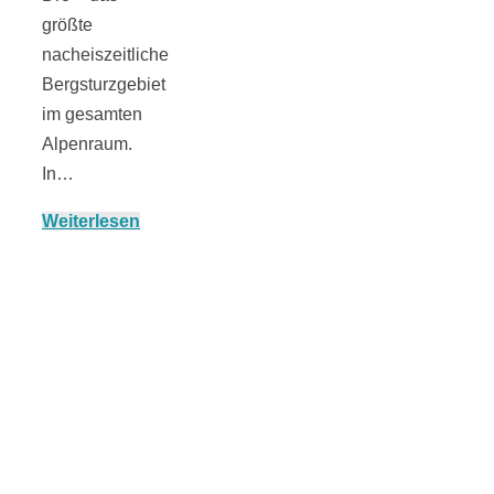
größte
nacheiszeitliche
Bergsturzgebiet
München:
im gesamten
Alpenraum.
Fototour im
In…
Weiterlesen
Vogelschutzgeb
Ismaninger
Speichersee