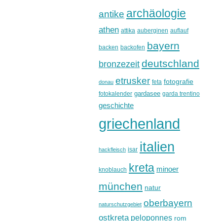
archäologie
antike
athen
attika
auberginen
auflauf
bayern
backen
backofen
deutschland
bronzezeit
etrusker
fotografie
feta
donau
gardasee
fotokalender
garda trentino
geschichte
griechenland
italien
isar
hackfleisch
kreta
minoer
knoblauch
münchen
natur
oberbayern
naturschutzgebiet
ostkreta
peloponnes
rom