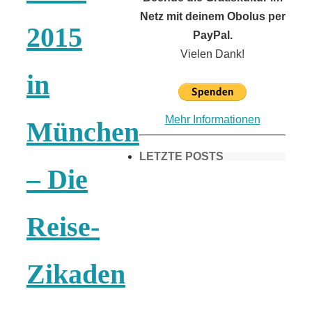
Netz mit deinem Obolus per
2015
PayPal.
Vielen Dank!
in
Mehr Informationen
München
LETZTE POSTS
– Die
Frühling in
Reise-
München &
Zikaden
Umgebung: