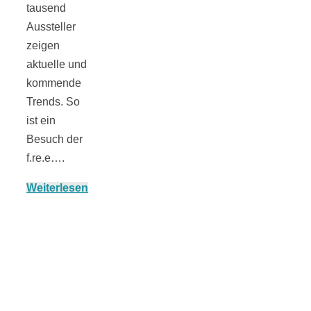
tausend
Aussteller
zeigen
aktuelle und
Jahresrückblick
kommende
Trends. So
2021:
ist ein
Besuch der
f.re.e….
Niedlicher
Weiterlesen
Neuzugang,
etwas weniger
Leser