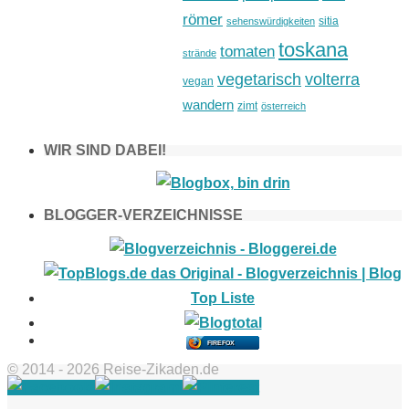
römer
sitia
sehenswürdigkeiten
toskana
tomaten
strände
vegetarisch
volterra
vegan
wandern
zimt
österreich
WIR SIND DABEI!
BLOGGER-VERZEICHNISSE
FIREFOX
© 2014 - 2026 Reise-Zikaden.de