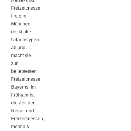
Reise- und
Tomatensauce
Freizeitmesse
f.re.e in
mit Zimt
München
deckt alle
Urlaubstypen
ab und
macht sie
Schwäbische
zur
beliebtesten
Alb: Unsere
Freizeitmesse
Bayerns. Im
16 schönsten
Frühjahr ist
die Zeit der
Ausflüge um
Reise- und
Freizeitmessen,
Blaubeuren
mehr als