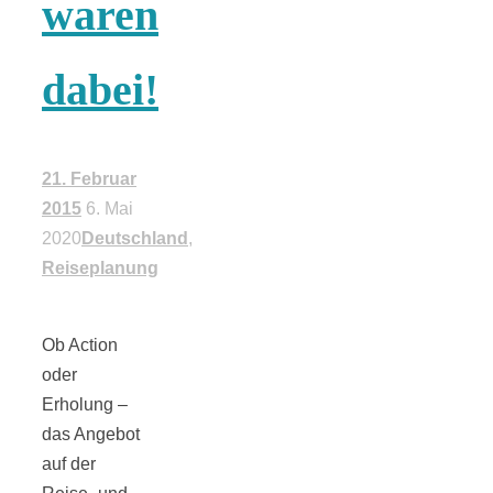
waren
18 Lieblings-
dabei!
Ausflugsziele
21. Februar
2015
6. Mai
2020
Deutschland
,
Kotopoulo
Reiseplanung
kapama –
Ob Action
Geschmortes
oder
Erholung –
Hähnchen in
das Angebot
auf der