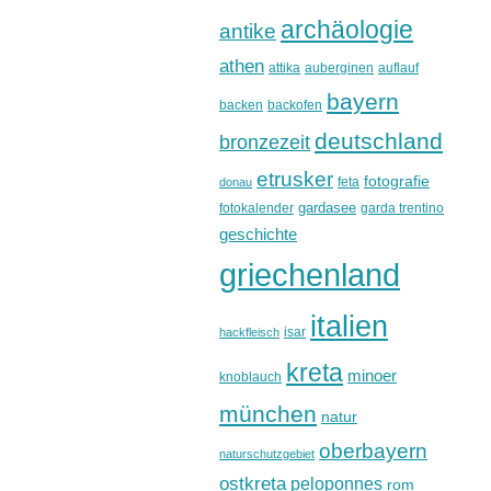
archäologie
antike
athen
attika
auberginen
auflauf
bayern
backen
backofen
deutschland
bronzezeit
etrusker
fotografie
feta
donau
gardasee
fotokalender
garda trentino
geschichte
griechenland
italien
isar
hackfleisch
kreta
minoer
knoblauch
münchen
natur
oberbayern
naturschutzgebiet
ostkreta
peloponnes
rom