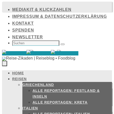
Zum
MEDIAKIT & KLICKZAHLEN
Inhalt
IMPRESSUM & DATENSCHUTZERKLÄRUNG
springen
KONTAKT
SPENDEN
NEWSLETTER
SUCHEN
NACH:
Suchen
HOME
Zum
REISEN
Inhalt
GRIECHENLAND
springen
ALLE REPORTAGEN: FESTLAND &
INSELN
ALLE REPORTAGEN: KRETA
ITALIEN