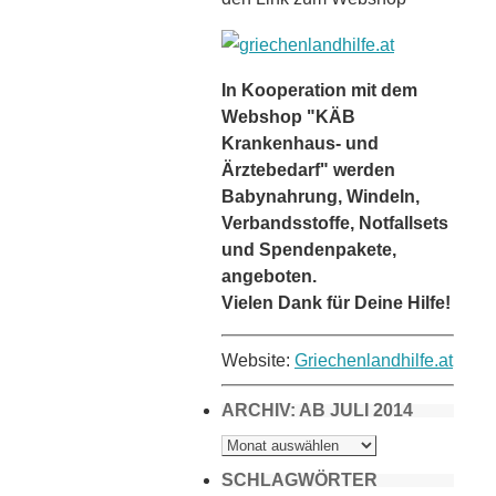
In Kooperation mit dem
Webshop "KÄB
Krankenhaus- und
Ärztebedarf" werden
Babynahrung, Windeln,
Verbandsstoffe, Notfallsets
und Spendenpakete,
angeboten.
Vielen Dank für Deine Hilfe!
Website:
Griechenlandhilfe.at
ARCHIV: AB JULI 2014
ARCHIV:
AB
JULI
2014
SCHLAGWÖRTER