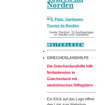
Norden
Garda Trentino: 10 Ausflugstipps
im Norden vom Gardasee
W E I T E R L E S E N
GRIECHENLANDHILFE
Die Griechenlandhilfe hilft
Notleidenden in
Griechenland mit
medizinischen Hilfsgütern
Ein Klick auf das Logo öffnet
den Link zum Webshop