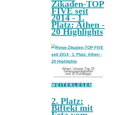
Zikaden-TOP
FIVE seit
2014 - 1.
Platz: Athen -
20 Highlights
Athen: Unsere Top 20
Sehenswürdigkeiten
und 20 Extratipps
W E I T E R L E S E N
2. Platz:
Bifteki mit
Feta vom