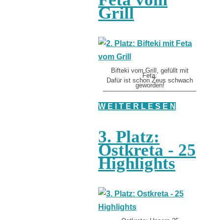
Grill
Bifteki vom Grill, gefüllt mit
Feta:
Dafür ist schon Zeus schwach
geworden!
W E I T E R L E S E N
3. Platz:
Ostkreta - 25
Highlights