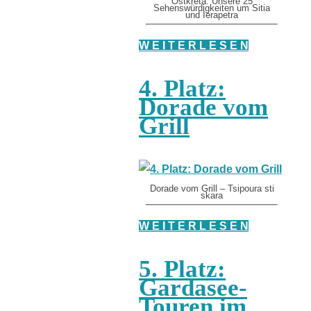
Ostkreta: Unsere 25
Sehenswürdigkeiten um Sitia
und Ierapetra
W E I T E R L E S E N
4. Platz:
Dorade vom
Grill
Dorade vom Grill – Tsipoura sti
skara
W E I T E R L E S E N
5. Platz:
Gardasee-
Touren im