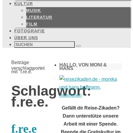
KULTUR
MUSIK
LITERATUR
FILM
FOTOGRAFIE
ÜBER UNS
Suchen
nach:
Suchen
Start
Beiträge
HALLO, VON MONI &
verschlagwortet
HANS
mit "f.re.e."
Schlagwort:
f.re.e.
Gefällt dir Reise-Zikaden?
Dann unterstütze unsere
Arbeit mit einer Spende.
f.re.e
Beende die Gratiskultur im