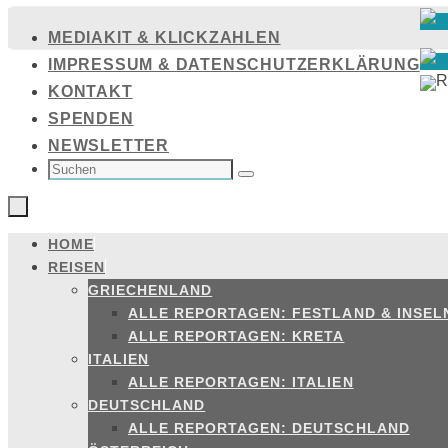
Zum
MEDIAKIT & KLICKZAHLEN
Inhalt
IMPRESSUM & DATENSCHUTZERKLÄRUNG
springen
KONTAKT
SPENDEN
NEWSLETTER
SUCHEN
NACH:
Suchen
HOME
Zum
REISEN
Inhalt
GRIECHENLAND
springen
ALLE REPORTAGEN: FESTLAND & INSEL
ALLE REPORTAGEN: KRETA
ITALIEN
ALLE REPORTAGEN: ITALIEN
DEUTSCHLAND
ALLE REPORTAGEN: DEUTSCHLAND