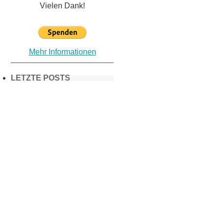
Vielen Dank!
Mehr Informationen
LETZTE POSTS
Frühling in
München &
Umgebung:
18 Lieblings-