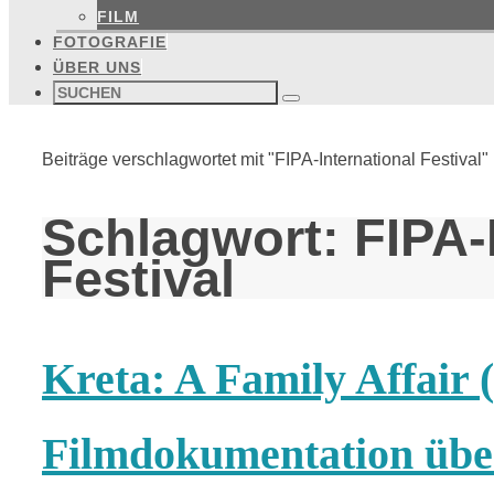
FILM
FOTOGRAFIE
ÜBER UNS
Suchen
nach:
Suchen
Start
Beiträge verschlagwortet mit "FIPA-International Festival"
Schlagwort:
FIPA-
Festival
Kreta: A Family Affair 
Filmdokumentation über