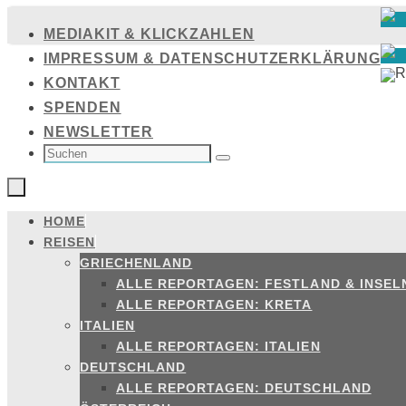
Zum
MEDIAKIT & KLICKZAHLEN
Inhalt
IMPRESSUM & DATENSCHUTZERKLÄRUNG
springen
KONTAKT
SPENDEN
NEWSLETTER
SUCHEN
NACH:
Suchen
HOME
Zum
REISEN
Inhalt
GRIECHENLAND
springen
ALLE REPORTAGEN: FESTLAND & INSEL
ALLE REPORTAGEN: KRETA
ITALIEN
ALLE REPORTAGEN: ITALIEN
DEUTSCHLAND
ALLE REPORTAGEN: DEUTSCHLAND