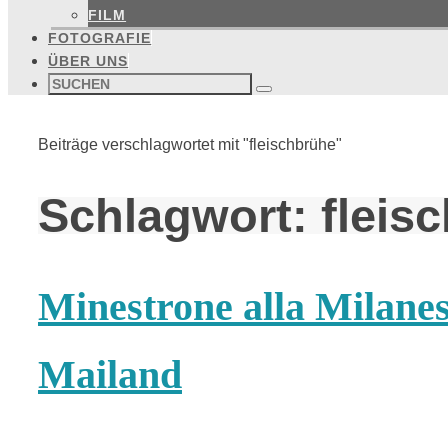
FILM
FOTOGRAFIE
ÜBER UNS
Suchen
nach:
Suchen
Start
Beiträge verschlagwortet mit "fleischbrühe"
Schlagwort:
fleis
Minestrone alla Milane
Mailand