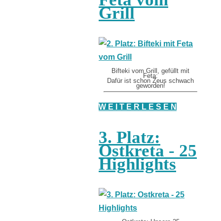
Grill
Bifteki vom Grill, gefüllt mit
Feta:
Dafür ist schon Zeus schwach
geworden!
W E I T E R L E S E N
3. Platz:
Ostkreta - 25
Highlights