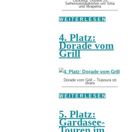
Ostkreta: Unsere 25
Sehenswürdigkeiten um Sitia
und Ierapetra
W E I T E R L E S E N
4. Platz:
Dorade vom
Grill
Dorade vom Grill – Tsipoura sti
skara
W E I T E R L E S E N
5. Platz:
Gardasee-
Touren im