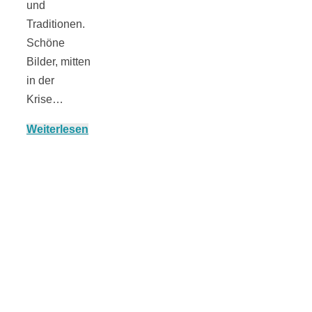
und
Traditionen.
Schöne
München:
Bilder, mitten
in der
Krise…
Fototour im
Weiterlesen
Vogelschutzgeb
Ismaninger
Speichersee