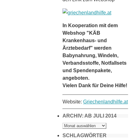
In Kooperation mit dem
Webshop "KÄB
Krankenhaus- und
Ärztebedarf" werden
Babynahrung, Windeln,
Verbandsstoffe, Notfallsets
und Spendenpakete,
angeboten.
Vielen Dank für Deine Hilfe!
Website:
Griechenlandhilfe.at
ARCHIV: AB JULI 2014
ARCHIV:
AB
JULI
2014
SCHLAGWÖRTER