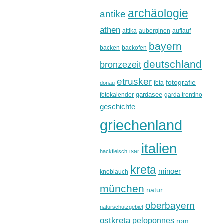
archäologie
antike
athen
attika
auberginen
auflauf
bayern
backen
backofen
deutschland
bronzezeit
etrusker
fotografie
feta
donau
gardasee
fotokalender
garda trentino
geschichte
griechenland
italien
isar
hackfleisch
kreta
minoer
knoblauch
münchen
natur
oberbayern
naturschutzgebiet
ostkreta
peloponnes
rom