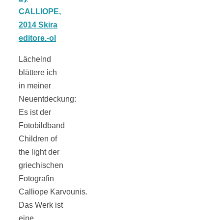
Tomatensauce
mit Zimt
Lächelnd
blättere ich
in meiner
Schwäbische
Neuentdeckung:
Es ist der
Alb: Unsere
Fotobildband
Children of
the light der
16 schönsten
griechischen
Fotografin
Ausflüge um
Calliope Karvounis.
Das Werk ist
Blaubeuren
eine