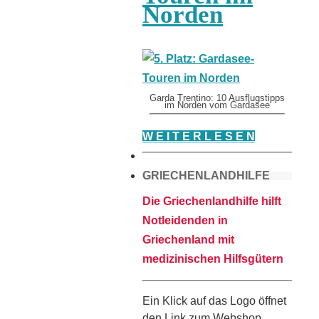
Norden
Garda Trentino: 10 Ausflugstipps
im Norden vom Gardasee
W E I T E R L E S E N
GRIECHENLANDHILFE
Die Griechenlandhilfe hilft
Notleidenden in
Griechenland mit
medizinischen Hilfsgütern
Ein Klick auf das Logo öffnet
den Link zum Webshop