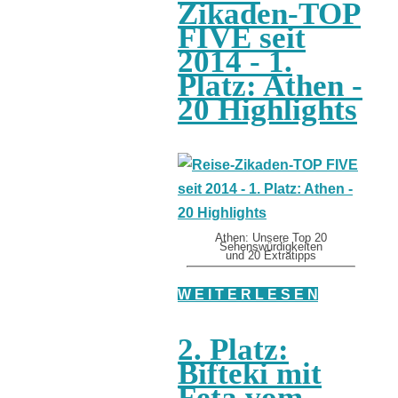
Zikaden-TOP
FIVE seit
2014 - 1.
Platz: Athen -
20 Highlights
Athen: Unsere Top 20
Sehenswürdigkeiten
und 20 Extratipps
W E I T E R L E S E N
2. Platz:
Bifteki mit
Feta vom