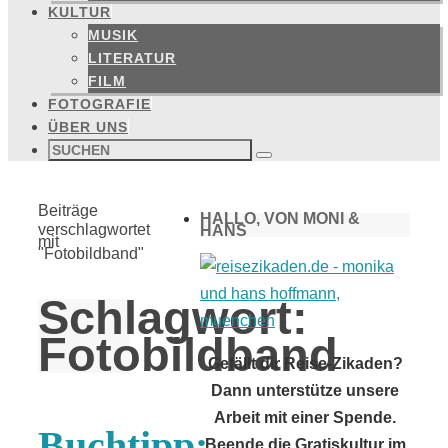
KULTUR
MUSIK
LITERATUR
FILM
FOTOGRAFIE
ÜBER UNS
Suchen
nach:
Suchen
Start
Beiträge
HALLO, VON MONI &
verschlagwortet
HANS
mit
"Fotobildband"
Schlagwort:
Fotobildband
Gefällt dir Reise-Zikaden?
Dann unterstütze unsere
Arbeit mit einer Spende.
Buchtipp:
Beende die Gratiskultur im