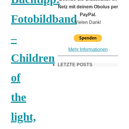
Netz mit deinem Obolus per
PayPal.
Fotobildband
Vielen Dank!
–
Mehr Informationen
Children
LETZTE POSTS
of
Frühling in
the
München &
light,
Umgebung: