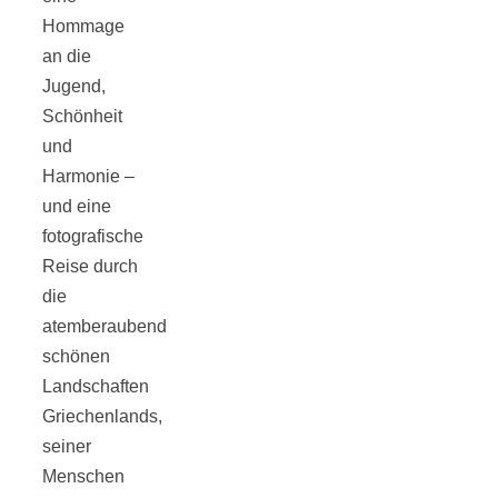
Hommage
an die
Jugend,
Schönheit
Jahresrückblick
und
Harmonie –
2021:
und eine
fotografische
Niedlicher
Reise durch
die
Neuzugang,
atemberaubend
schönen
etwas weniger
Landschaften
Griechenlands,
seiner
Leser
Menschen