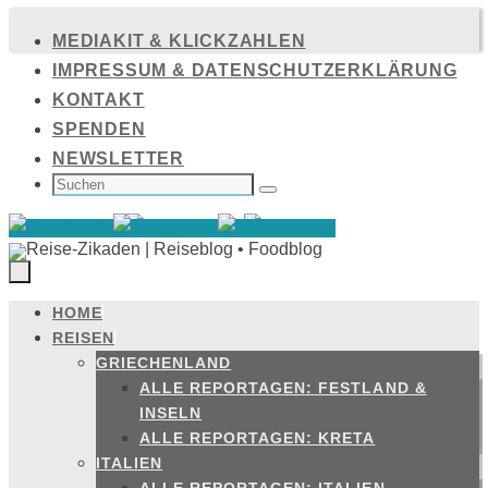
Zum
MEDIAKIT & KLICKZAHLEN
Inhalt
IMPRESSUM & DATENSCHUTZERKLÄRUNG
springen
KONTAKT
SPENDEN
NEWSLETTER
SUCHEN
NACH:
Suchen
HOME
Zum
REISEN
Inhalt
GRIECHENLAND
springen
ALLE REPORTAGEN: FESTLAND &
INSELN
ALLE REPORTAGEN: KRETA
ITALIEN