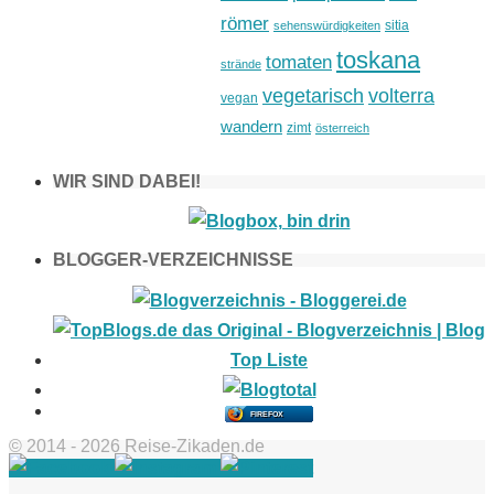
römer
sitia
sehenswürdigkeiten
toskana
tomaten
strände
vegetarisch
volterra
vegan
wandern
zimt
österreich
WIR SIND DABEI!
BLOGGER-VERZEICHNISSE
FIREFOX
© 2014 - 2026 Reise-Zikaden.de