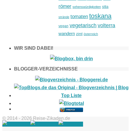
römer
sitia
sehenswürdigkeiten
toskana
tomaten
strände
vegetarisch
volterra
vegan
wandern
zimt
österreich
WIR SIND DABEI!
BLOGGER-VERZEICHNISSE
FIREFOX
© 2014 - 2026 Reise-Zikaden.de