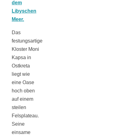
Das
Jahresrückblick
festungsartige
Kloster Moni
2021:
Kapsa in
Ostkreta
Niedlicher
liegt wie
eine Oase
Neuzugang,
hoch oben
auf einem
etwas weniger
steilen
Felsplateau.
Seine
Leser
einsame