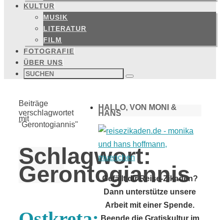
KULTUR
MUSIK
LITERATUR
FILM
FOTOGRAFIE
ÜBER UNS
Suchen
nach:
Suchen
Start
Beiträge
HALLO, VON MONI &
verschlagwortet
HANS
mit
"Gerontogiannis"
Schlagwort:
Gerontogiannis
Gefällt dir Reise-Zikaden?
Dann unterstütze unsere
Arbeit mit einer Spende.
Ostkreta:
Beende die Gratiskultur im