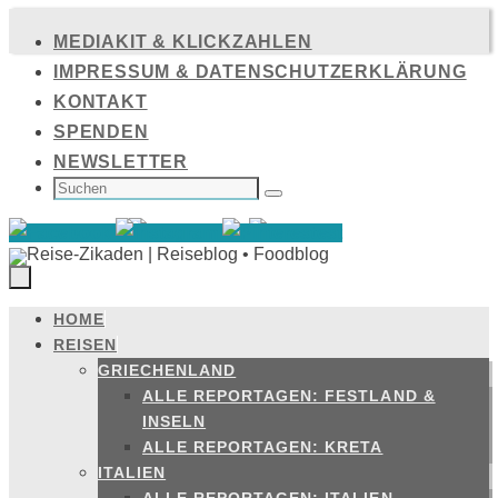
Zum
MEDIAKIT & KLICKZAHLEN
Inhalt
IMPRESSUM & DATENSCHUTZERKLÄRUNG
springen
KONTAKT
SPENDEN
NEWSLETTER
SUCHEN
NACH:
Suchen
HOME
Zum
REISEN
Inhalt
GRIECHENLAND
springen
ALLE REPORTAGEN: FESTLAND &
INSELN
ALLE REPORTAGEN: KRETA
ITALIEN