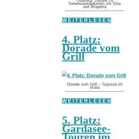
Ostkreta: Unsere 25
Sehenswürdigkeiten um Sitia
und Ierapetra
W E I T E R L E S E N
4. Platz:
Dorade vom
Grill
Dorade vom Grill – Tsipoura sti
skara
W E I T E R L E S E N
5. Platz:
Gardasee-
Touren im