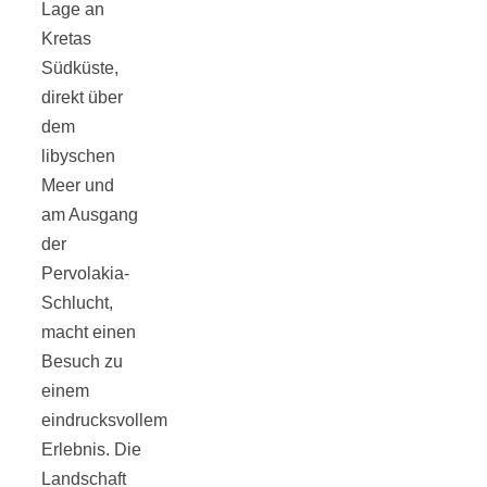
Lage an
Kretas
Südküste,
München:
direkt über
dem
libyschen
Fototour im
Meer und
am Ausgang
Vogelschutzgeb
der
Pervolakia-
Ismaninger
Schlucht,
macht einen
Speichersee
Besuch zu
einem
eindrucksvollem
Erlebnis. Die
Landschaft