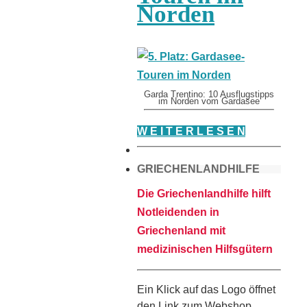
Norden
Garda Trentino: 10 Ausflugstipps
im Norden vom Gardasee
W E I T E R L E S E N
GRIECHENLANDHILFE
Die Griechenlandhilfe hilft
Notleidenden in
Griechenland mit
medizinischen Hilfsgütern
Ein Klick auf das Logo öffnet
den Link zum Webshop