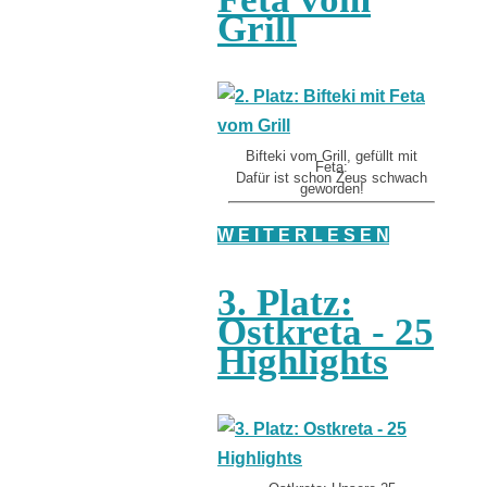
Grill
Bifteki vom Grill, gefüllt mit
Feta:
Dafür ist schon Zeus schwach
geworden!
W E I T E R L E S E N
3. Platz:
Ostkreta - 25
Highlights