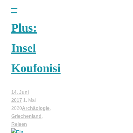
–
18 Lieblings-
Plus:
Ausflugsziele
Insel
Koufonisi
Kotopoulo
kapama –
14. Juni
Geschmortes
2017
1. Mai
2020
Archäologie
,
Griechenland
,
Hähnchen in
Reisen