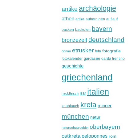
archäologie
antike
athen
attika
auberginen
auflauf
bayern
backen
backofen
deutschland
bronzezeit
etrusker
fotografie
feta
donau
gardasee
fotokalender
garda trentino
geschichte
griechenland
italien
isar
hackfleisch
kreta
minoer
knoblauch
münchen
natur
oberbayern
naturschutzgebiet
ostkreta
peloponnes
rom