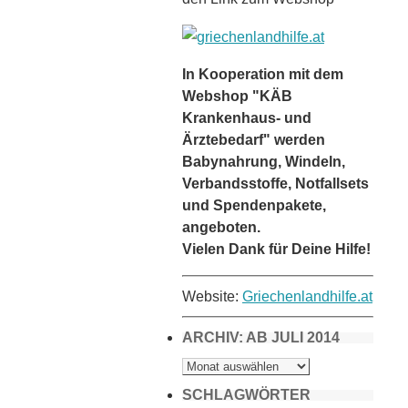
In Kooperation mit dem
Webshop "KÄB
Krankenhaus- und
Ärztebedarf" werden
Babynahrung, Windeln,
Verbandsstoffe, Notfallsets
und Spendenpakete,
angeboten.
Vielen Dank für Deine Hilfe!
Website:
Griechenlandhilfe.at
ARCHIV: AB JULI 2014
ARCHIV:
AB
JULI
2014
SCHLAGWÖRTER