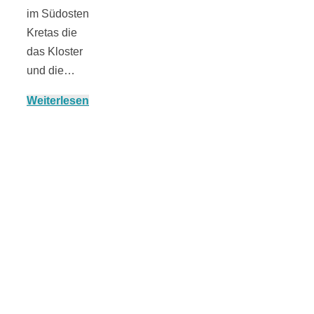
Risotto ai
im Südosten
Kretas die
pomodori secch
das Kloster
und die…
– Risotto mit
Weiterlesen
ofengetrocknet
Tomaten
In eigener
Sache: Wir