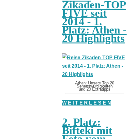
Zikaden-TOP
FIVE seit
2014 - 1.
Platz: Athen -
20 Highlights
Athen: Unsere Top 20
Sehenswürdigkeiten
und 20 Extratipps
W E I T E R L E S E N
2. Platz:
Bifteki mit
Feta vom