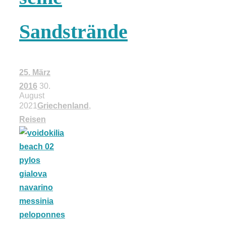
18 Lieblings-
Sandstrände
Ausflugsziele
25. März
2016
30.
August
2021
Griechenland
,
Kotopoulo
Reisen
kapama –
Geschmortes
Hähnchen in