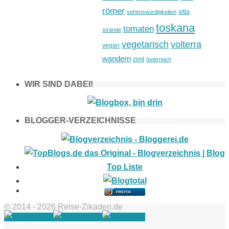
römer
sitia
sehenswürdigkeiten
toskana
tomaten
strände
vegetarisch
volterra
vegan
wandern
zimt
österreich
WIR SIND DABEI!
BLOGGER-VERZEICHNISSE
FIREFOX
© 2014 - 2026 Reise-Zikaden.de