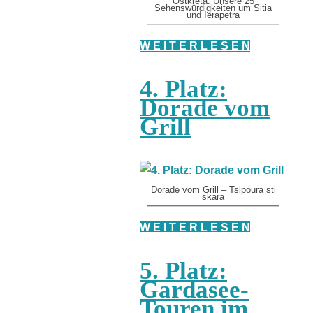
Ostkreta: Unsere 25
Sehenswürdigkeiten um Sitia
und Ierapetra
W E I T E R L E S E N
4. Platz:
Dorade vom
Grill
Dorade vom Grill – Tsipoura sti
skara
W E I T E R L E S E N
5. Platz:
Gardasee-
Touren im