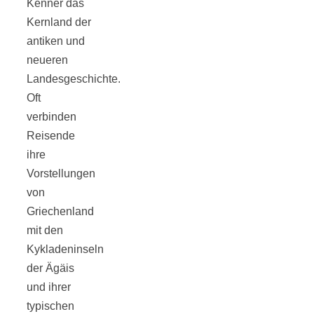
Kenner das
Kernland der
antiken und
neueren
Jahresrückblick
Landesgeschichte.
Oft
verbinden
2021:
Reisende
ihre
Niedlicher
Vorstellungen
von
Neuzugang,
Griechenland
mit den
etwas weniger
Kykladeninseln
der Ägäis
Leser
und ihrer
typischen