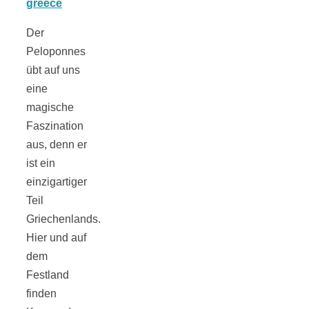
Tomatensauce
Der
mit Zimt
Peloponnes
übt auf uns
eine
magische
Faszination
Schwäbische
aus, denn er
ist ein
Alb: Unsere
einzigartiger
Teil
16 schönsten
Griechenlands.
Hier und auf
Ausflüge um
dem
Festland
finden
Blaubeuren