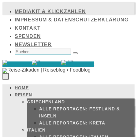
Zum
MEDIAKIT & KLICKZAHLEN
Inhalt
IMPRESSUM & DATENSCHUTZERKLÄRUNG
springen
KONTAKT
SPENDEN
NEWSLETTER
SUCHEN
NACH:
Suchen
HOME
Zum
REISEN
Inhalt
GRIECHENLAND
springen
ALLE REPORTAGEN: FESTLAND &
INSELN
ALLE REPORTAGEN: KRETA
ITALIEN