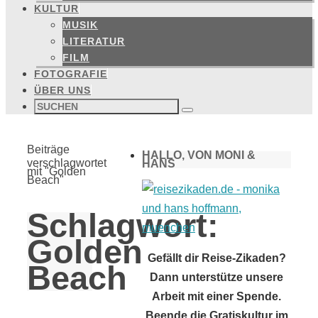
KULTUR
MUSIK
LITERATUR
FILM
FOTOGRAFIE
ÜBER UNS
Suchen
nach:
Suchen
Start
Beiträge
HALLO, VON MONI &
verschlagwortet
HANS
mit "Golden
Beach"
Schlagwort:
Golden
Gefällt dir Reise-Zikaden?
Beach
Dann unterstütze unsere
Arbeit mit einer Spende.
Beende die Gratiskultur im