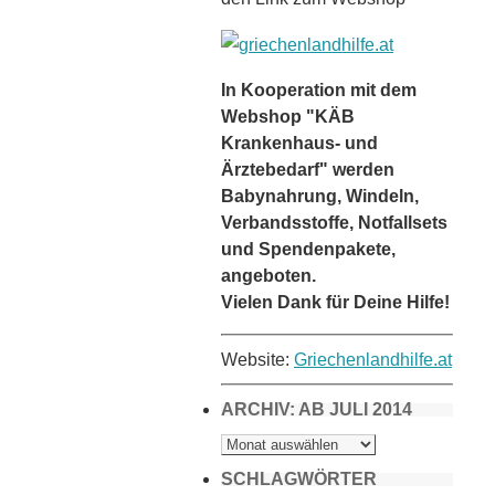
In Kooperation mit dem
Webshop "KÄB
Krankenhaus- und
Ärztebedarf" werden
Babynahrung, Windeln,
Verbandsstoffe, Notfallsets
und Spendenpakete,
angeboten.
Vielen Dank für Deine Hilfe!
Website:
Griechenlandhilfe.at
ARCHIV: AB JULI 2014
ARCHIV:
AB
JULI
2014
SCHLAGWÖRTER