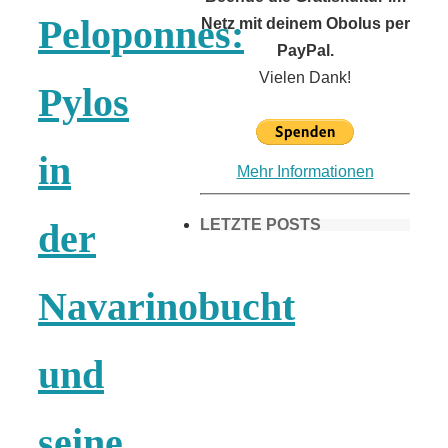
Peloponnes:
Netz mit deinem Obolus per
PayPal.
Vielen Dank!
Pylos
in
Mehr Informationen
LETZTE POSTS
der
Navarinobucht
Frühling in
München &
und
Umgebung:
seine