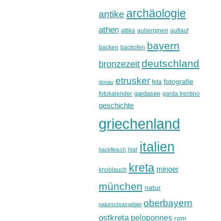
archäologie
antike
athen
attika
auberginen
auflauf
bayern
backen
backofen
deutschland
bronzezeit
etrusker
fotografie
feta
donau
gardasee
fotokalender
garda trentino
geschichte
griechenland
italien
isar
hackfleisch
kreta
minoer
knoblauch
münchen
natur
oberbayern
naturschutzgebiet
ostkreta
peloponnes
rom