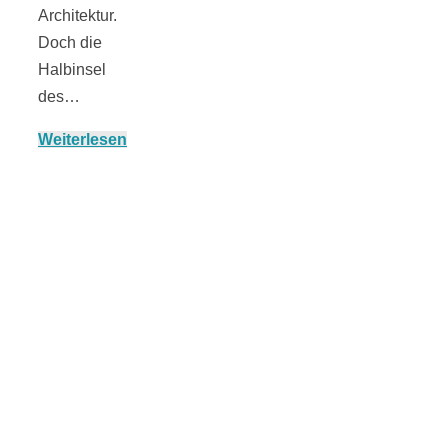
Architektur.
Doch die
Halbinsel
München:
des…
Weiterlesen
Fototour im
Vogelschutzgeb
Ismaninger
Speichersee