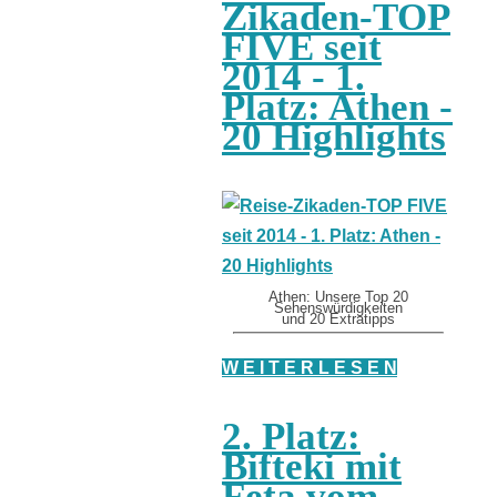
Zikaden-TOP
FIVE seit
2014 - 1.
Platz: Athen -
20 Highlights
Athen: Unsere Top 20
Sehenswürdigkeiten
und 20 Extratipps
W E I T E R L E S E N
2. Platz:
Bifteki mit
Feta vom