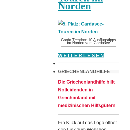
Norden
Garda Trentino: 10 Ausflugstipps
im Norden vom Gardasee
W E I T E R L E S E N
GRIECHENLANDHILFE
Die Griechenlandhilfe hilft
Notleidenden in
Griechenland mit
medizinischen Hilfsgütern
Ein Klick auf das Logo öffnet
den Link zum Webshop