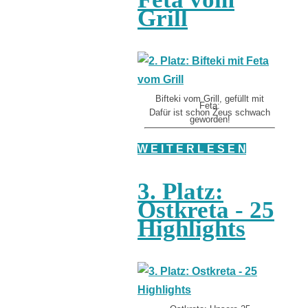
Grill
Bifteki vom Grill, gefüllt mit
Feta:
Dafür ist schon Zeus schwach
geworden!
W E I T E R L E S E N
3. Platz:
Ostkreta - 25
Highlights