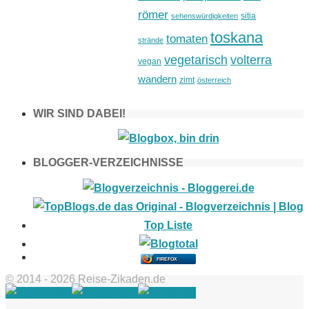
römer
sitia
sehenswürdigkeiten
toskana
tomaten
strände
vegetarisch
volterra
vegan
wandern
zimt
österreich
WIR SIND DABEI!
BLOGGER-VERZEICHNISSE
FIREFOX
© 2014 - 2026 Reise-Zikaden.de