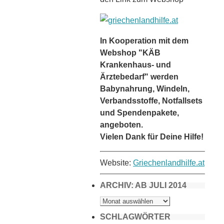
In Kooperation mit dem
Webshop "KÄB
Krankenhaus- und
Ärztebedarf" werden
Babynahrung, Windeln,
Verbandsstoffe, Notfallsets
und Spendenpakete,
angeboten.
Vielen Dank für Deine Hilfe!
Website:
Griechenlandhilfe.at
ARCHIV: AB JULI 2014
ARCHIV:
AB
JULI
2014
SCHLAGWÖRTER