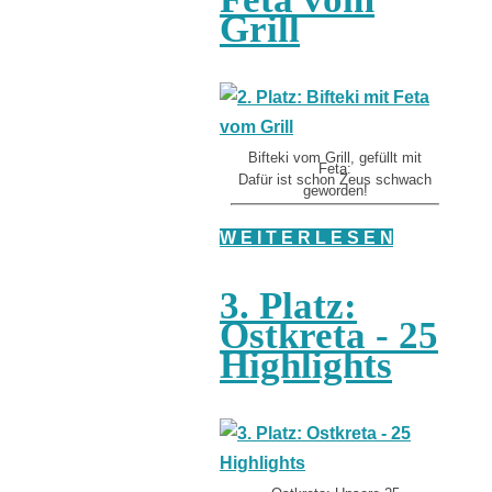
Grill
Bifteki vom Grill, gefüllt mit
Feta:
Dafür ist schon Zeus schwach
geworden!
W E I T E R L E S E N
3. Platz:
Ostkreta - 25
Highlights