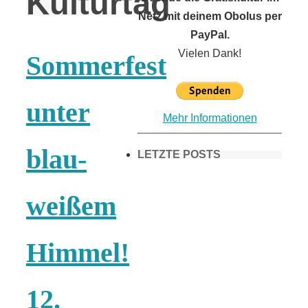
Kulturtag
Netz mit deinem Obolus per
PayPal.
Vielen Dank!
Sommerfest
unter
Mehr Informationen
blau-
LETZTE POSTS
weißem
Frühling in
Himmel!
München &
Umgebung:
12.