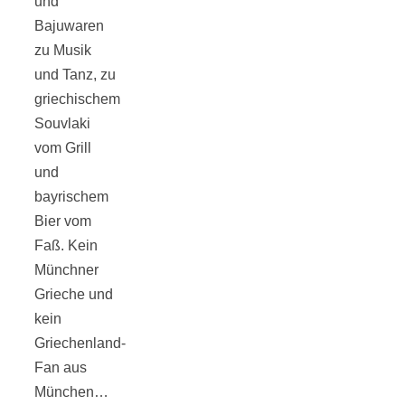
und
Bajuwaren
zu Musik
und Tanz, zu
München:
griechischem
Souvlaki
Fototour im
vom Grill
und
Vogelschutzgeb
bayrischem
Bier vom
Ismaninger
Faß. Kein
Münchner
Speichersee
Grieche und
kein
Griechenland-
Fan aus
München…