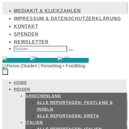
Zum
MEDIAKIT & KLICKZAHLEN
Inhalt
IMPRESSUM & DATENSCHUTZERKLÄRUNG
springen
KONTAKT
SPENDEN
NEWSLETTER
SUCHEN
NACH:
Suchen
HOME
Zum
REISEN
Inhalt
GRIECHENLAND
springen
ALLE REPORTAGEN: FESTLAND &
INSELN
ALLE REPORTAGEN: KRETA
ITALIEN