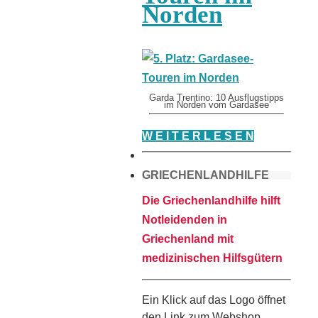
Norden
Garda Trentino: 10 Ausflugstipps
im Norden vom Gardasee
W E I T E R L E S E N
GRIECHENLANDHILFE
Die Griechenlandhilfe hilft
Notleidenden in
Griechenland mit
medizinischen Hilfsgütern
Ein Klick auf das Logo öffnet
den Link zum Webshop