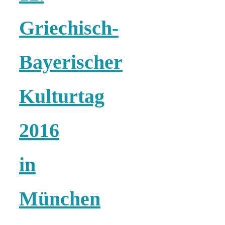
18 Lieblings-
Griechisch-
Ausflugsziele
Bayerischer
Kulturtag
Kotopoulo
2016
kapama –
in
Geschmortes
München
Hähnchen in