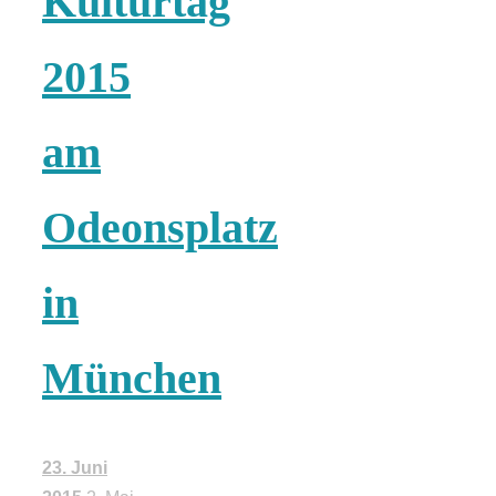
Kulturtag
schließen
2015
FeedBurner
am
Nutzerkonto
Odeonsplatz
für RSS
in
München
Altsteinzeit in
Bayern: 12
23. Juni