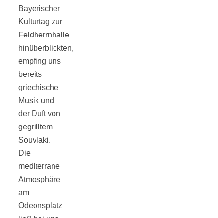
Streusel-
Bayerischer
Kulturtag zur
Dessert mit
Feldherrnhalle
hinüberblickten,
Kirschen aus
empfing uns
bereits
dem Ofen
griechische
Musik und
der Duft von
gegrilltem
Souvlaki.
Pomodori
Die
mediterrane
secchi –
Atmosphäre
am
Ofengetrocknet
Odeonsplatz