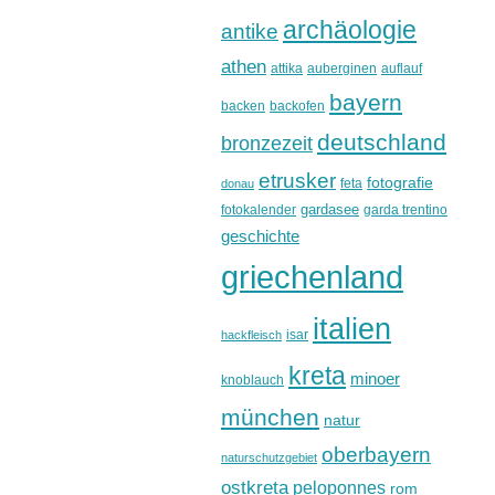
archäologie
antike
athen
attika
auberginen
auflauf
bayern
backen
backofen
deutschland
bronzezeit
etrusker
fotografie
feta
donau
gardasee
fotokalender
garda trentino
geschichte
griechenland
italien
isar
hackfleisch
kreta
minoer
knoblauch
münchen
natur
oberbayern
naturschutzgebiet
ostkreta
peloponnes
rom