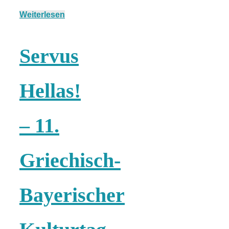
Risotto ai
Weiterlesen
pomodori secch
Servus
– Risotto mit
Hellas!
ofengetrocknet
– 11.
Tomaten
Griechisch-
Bayerischer
In eigener
Sache: Wir