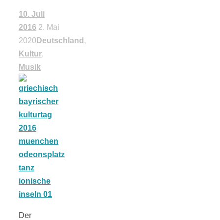
Tomatensauce
10. Juli
2016
2. Mai
mit Zimt
2020
Deutschland
,
Kultur
,
Musik
Schwäbische
Alb: Unsere
16 schönsten
Ausflüge um
Blaubeuren
Der