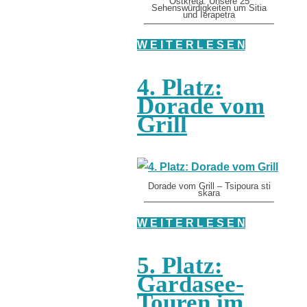
Ostkreta: Unsere 25
Sehenswürdigkeiten um Sitia
und Ierapetra
W E I T E R L E S E N
4. Platz:
Dorade vom
Grill
Dorade vom Grill – Tsipoura sti
skara
W E I T E R L E S E N
5. Platz:
Gardasee-
Touren im