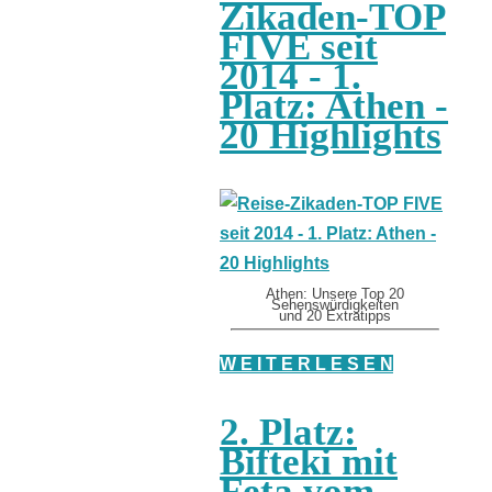
Zikaden-TOP
FIVE seit
2014 - 1.
Platz: Athen -
20 Highlights
Athen: Unsere Top 20
Sehenswürdigkeiten
und 20 Extratipps
W E I T E R L E S E N
2. Platz:
Bifteki mit
Feta vom