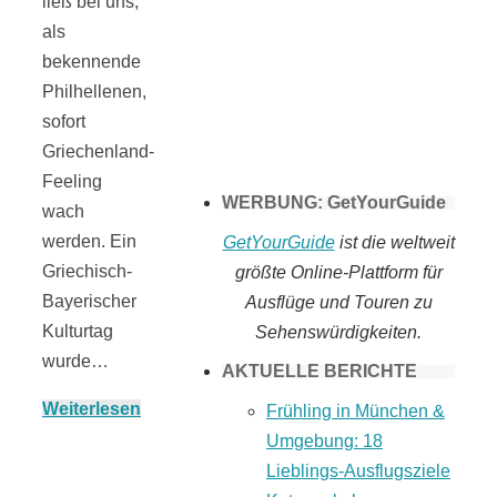
ließ bei uns,
Tomaten selber
als
bekennende
Philhellenen,
machen
sofort
Griechenland-
Feeling
WERBUNG: GetYourGuide
wach
werden. Ein
GetYourGuide
ist die weltweit
Griechisch-
größte Online-Plattform für
Bayerischer
Ausflüge und Touren zu
Kulturtag
Sehenswürdigkeiten.
wurde…
AKTUELLE BERICHTE
Weiterlesen
Frühling in München &
Umgebung: 18
Lieblings-Ausflugsziele