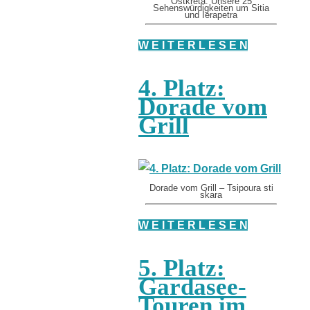
Ostkreta: Unsere 25
Sehenswürdigkeiten um Sitia
und Ierapetra
W E I T E R L E S E N
4. Platz:
Dorade vom
Grill
Dorade vom Grill – Tsipoura sti
skara
W E I T E R L E S E N
5. Platz:
Gardasee-
Touren im