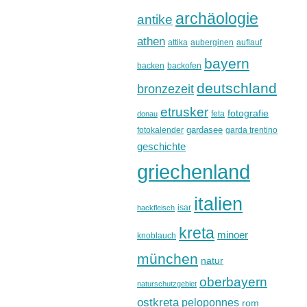
archäologie
antike
athen
attika
auberginen
auflauf
bayern
backen
backofen
deutschland
bronzezeit
etrusker
fotografie
feta
donau
gardasee
fotokalender
garda trentino
geschichte
griechenland
italien
isar
hackfleisch
kreta
minoer
knoblauch
münchen
natur
oberbayern
naturschutzgebiet
ostkreta
peloponnes
rom