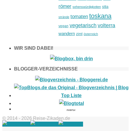
römer
sitia
sehenswürdigkeiten
toskana
tomaten
strände
vegetarisch
volterra
vegan
wandern
zimt
österreich
WIR SIND DABEI!
BLOGGER-VERZEICHNISSE
FIREFOX
© 2014 - 2026 Reise-Zikaden.de