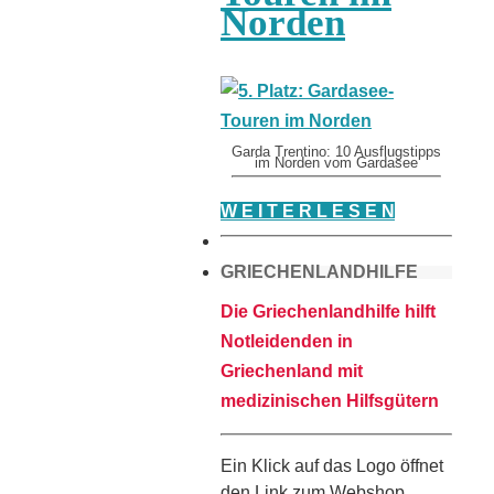
Norden
Garda Trentino: 10 Ausflugstipps
im Norden vom Gardasee
W E I T E R L E S E N
GRIECHENLANDHILFE
Die Griechenlandhilfe hilft
Notleidenden in
Griechenland mit
medizinischen Hilfsgütern
Ein Klick auf das Logo öffnet
den Link zum Webshop