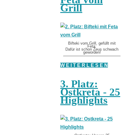
Grill
Bifteki vom Grill, gefüllt mit
Feta:
Dafür ist schon Zeus schwach
geworden!
W E I T E R L E S E N
3. Platz:
Ostkreta - 25
Highlights