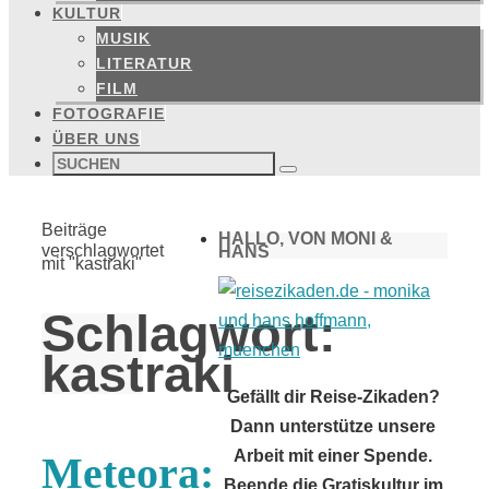
KULTUR
MUSIK
LITERATUR
FILM
FOTOGRAFIE
ÜBER UNS
Suchen
nach:
Suchen
Start
Beiträge
HALLO, VON MONI &
verschlagwortet
HANS
mit "kastraki"
Schlagwort:
kastraki
Gefällt dir Reise-Zikaden?
Dann unterstütze unsere
Arbeit mit einer Spende.
Meteora:
Beende die Gratiskultur im