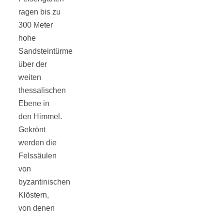
ragen bis zu
300 Meter
hohe
Sandsteintürme
Jahresrückblick
über der
weiten
2021:
thessalischen
Ebene in
Niedlicher
den Himmel.
Gekrönt
Neuzugang,
werden die
Felssäulen
etwas weniger
von
byzantinischen
Klöstern,
Leser
von denen