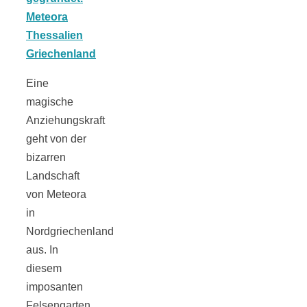
Tomatensauce
mit Zimt
Eine
magische
Anziehungskraft
Schwäbische
geht von der
bizarren
Alb: Unsere
Landschaft
von Meteora
in
16 schönsten
Nordgriechenland
aus. In
Ausflüge um
diesem
imposanten
Blaubeuren
Felsengarten