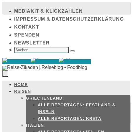
Zum
MEDIAKIT & KLICKZAHLEN
Inhalt
IMPRESSUM & DATENSCHUTZERKLÄRUNG
springen
KONTAKT
SPENDEN
NEWSLETTER
SUCHEN
NACH:
Suchen
HOME
Zum
REISEN
Inhalt
GRIECHENLAND
springen
ALLE REPORTAGEN: FESTLAND &
INSELN
ALLE REPORTAGEN: KRETA
ITALIEN