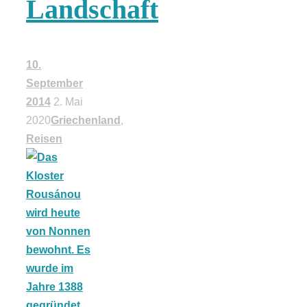
Landschaft
18 Lieblings-
Ausflugsziele
10.
September
2014
2. Mai
2020
Griechenland
,
Reisen
Kotopoulo
kapama –
Geschmortes
Hähnchen in