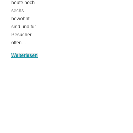
heute noch
sechs
bewohnt
München:
sind und für
Besucher
offen…
Fototour im
Weiterlesen
Vogelschutzgeb
Ismaninger
Speichersee