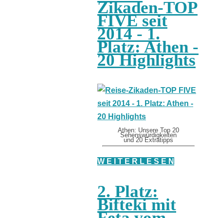
Zikaden-TOP
FIVE seit
2014 - 1.
Platz: Athen -
20 Highlights
Athen: Unsere Top 20
Sehenswürdigkeiten
und 20 Extratipps
W E I T E R L E S E N
2. Platz:
Bifteki mit
Feta vom