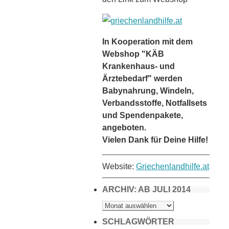
In Kooperation mit dem
Webshop "KÄB
Krankenhaus- und
Ärztebedarf" werden
Babynahrung, Windeln,
Verbandsstoffe, Notfallsets
und Spendenpakete,
angeboten.
Vielen Dank für Deine Hilfe!
Website:
Griechenlandhilfe.at
ARCHIV: AB JULI 2014
ARCHIV:
AB
JULI
2014
SCHLAGWÖRTER