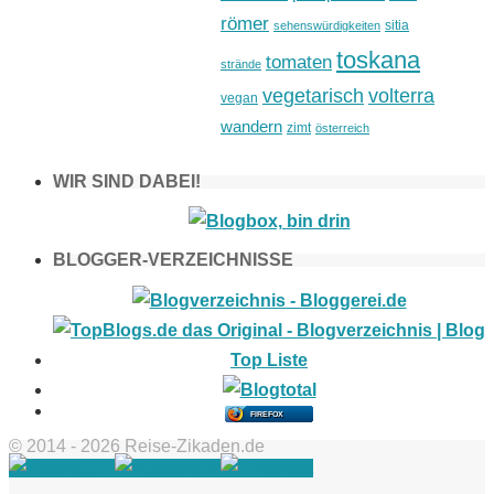
römer
sitia
sehenswürdigkeiten
toskana
tomaten
strände
vegetarisch
volterra
vegan
wandern
zimt
österreich
WIR SIND DABEI!
BLOGGER-VERZEICHNISSE
FIREFOX
© 2014 - 2026 Reise-Zikaden.de