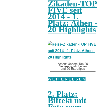
Zikaden-TOP
FIVE seit
2014 - 1.
Platz: Athen -
20 Highlights
Athen: Unsere Top 20
Sehenswürdigkeiten
und 20 Extratipps
W E I T E R L E S E N
2. Platz:
Bifteki mit
Feta vom