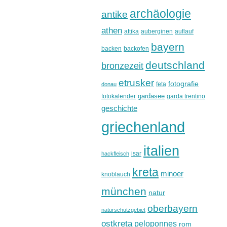
archäologie
antike
athen
attika
auberginen
auflauf
bayern
backen
backofen
deutschland
bronzezeit
etrusker
fotografie
feta
donau
gardasee
fotokalender
garda trentino
geschichte
griechenland
italien
isar
hackfleisch
kreta
minoer
knoblauch
münchen
natur
oberbayern
naturschutzgebiet
ostkreta
peloponnes
rom