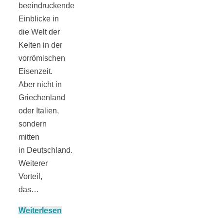
beeindruckende
Einblicke in
die Welt der
Kelten in der
Jahresrückblick
vorrömischen
Eisenzeit.
2021:
Aber nicht in
Griechenland
oder Italien,
Niedlicher
sondern
mitten
Neuzugang,
in Deutschland.
Weiterer
etwas weniger
Vorteil,
das…
Leser
Weiterlesen