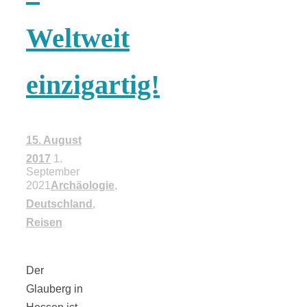
18 Lieblings-
Weltweit
Ausflugsziele
einzigartig!
15. August
Kotopoulo
2017
1.
September
2021
Archäologie
,
kapama –
Deutschland
,
Reisen
Geschmortes
Hähnchen in
Der
Glauberg in