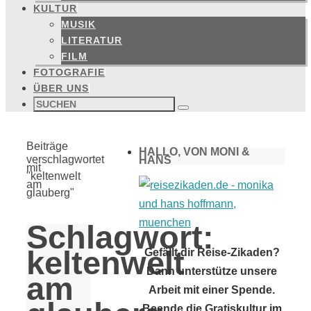
KULTUR
MUSIK
LITERATUR
FILM
FOTOGRAFIE
ÜBER UNS
Suchen
nach:
Suchen
Start
Beiträge
HALLO, VON MONI &
verschlagwortet
HANS
mit
"keltenwelt
am
glauberg"
Schlagwort:
keltenwelt
Gefällt dir Reise-Zikaden?
Dann unterstütze unsere
am
Arbeit mit einer Spende.
Beende die Gratiskultur im