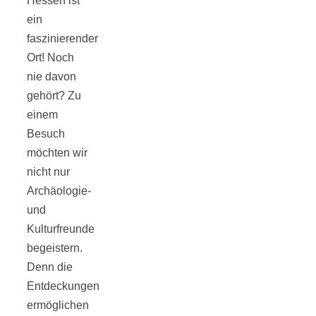
Hessen ist
Tomatensauce
ein
faszinierender
mit Zimt
Ort! Noch
nie davon
gehört? Zu
einem
Besuch
Schwäbische
möchten wir
nicht nur
Alb: Unsere
Archäologie-
und
16 schönsten
Kulturfreunde
begeistern.
Ausflüge um
Denn die
Entdeckungen
Blaubeuren
ermöglichen