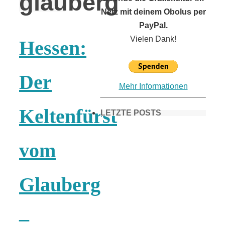
glauberg
Netz mit deinem Obolus per
PayPal.
Vielen Dank!
Hessen:
Der
Mehr Informationen
Keltenfürst
LETZTE POSTS
vom
Frühling in
Glauberg
München &
Umgebung:
–