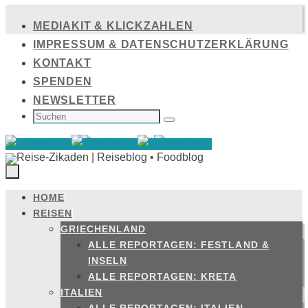
Zum
MEDIAKIT & KLICKZAHLEN
Inhalt
IMPRESSUM & DATENSCHUTZERKLÄRUNG
springen
KONTAKT
SPENDEN
NEWSLETTER
SUCHEN
NACH:
Suchen
HOME
Zum
REISEN
Inhalt
GRIECHENLAND
springen
ALLE REPORTAGEN: FESTLAND &
INSELN
ALLE REPORTAGEN: KRETA
ITALIEN