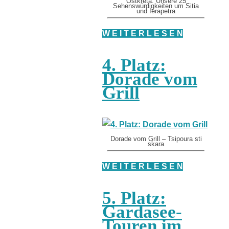
Ostkreta: Unsere 25
Sehenswürdigkeiten um Sitia
und Ierapetra
W E I T E R L E S E N
4. Platz:
Dorade vom
Grill
Dorade vom Grill – Tsipoura sti
skara
W E I T E R L E S E N
5. Platz:
Gardasee-
Touren im