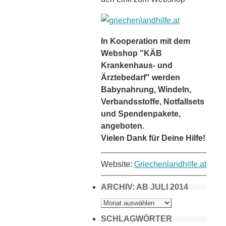
In Kooperation mit dem
Webshop "KÄB
Krankenhaus- und
Ärztebedarf" werden
Babynahrung, Windeln,
Verbandsstoffe, Notfallsets
und Spendenpakete,
angeboten.
Vielen Dank für Deine Hilfe!
Website:
Griechenlandhilfe.at
ARCHIV: AB JULI 2014
ARCHIV:
AB
JULI
2014
SCHLAGWÖRTER