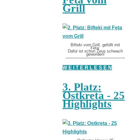
Grill
Bifteki vom Grill, gefüllt mit
Feta:
Dafür ist schon Zeus schwach
geworden!
W E I T E R L E S E N
3. Platz:
Ostkreta - 25
Highlights