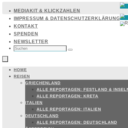
Zum
MEDIAKIT & KLICKZAHLEN
Inhalt
IMPRESSUM & DATENSCHUTZERKLÄRUNG
springen
KONTAKT
SPENDEN
NEWSLETTER
SUCHEN
NACH:
Suchen
HOME
Zum
REISEN
Inhalt
GRIECHENLAND
springen
ALLE REPORTAGEN: FESTLAND & INSEL
ALLE REPORTAGEN: KRETA
ITALIEN
ALLE REPORTAGEN: ITALIEN
DEUTSCHLAND
ALLE REPORTAGEN: DEUTSCHLAND