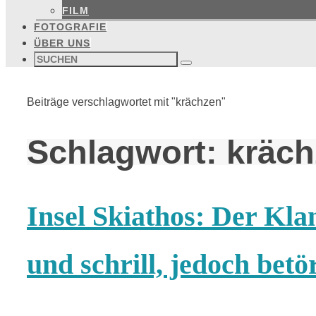
FILM
FOTOGRAFIE
ÜBER UNS
Suchen
nach:
Suchen
Start
Beiträge verschlagwortet mit "krächzen"
Schlagwort:
kräc
Insel Skiathos: Der Kl
und schrill, jedoch betö