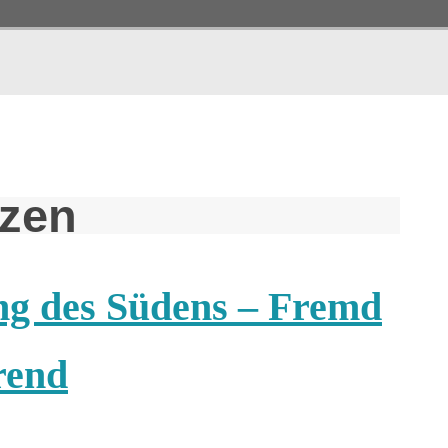
hzen
ang des Südens – Fremd
rend