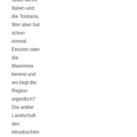
Tomatensauce
Italien und
die Toskana.
mit Zimt
Wer aber hat
schon
einmal
Etrurien oder
die
Schwäbische
Maremma
bereist und
Alb: Unsere
wo liegt die
Region
16 schönsten
eigentlich?
Die antike
Ausflüge um
Landschaft
des
Blaubeuren
etruskischen