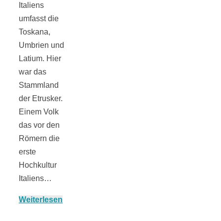
Italiens
umfasst die
Toskana,
Umbrien und
Jahresrückblick
Latium. Hier
war das
2021:
Stammland
der Etrusker.
Einem Volk
Niedlicher
das vor den
Römern die
Neuzugang,
erste
Hochkultur
etwas weniger
Italiens…
Weiterlesen
Leser