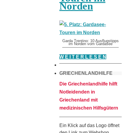
Norden
Garda Trentino: 10 Ausflugstipps
im Norden vom Gardasee
W E I T E R L E S E N
GRIECHENLANDHILFE
Die Griechenlandhilfe hilft
Notleidenden in
Griechenland mit
medizinischen Hilfsgütern
Ein Klick auf das Logo öffnet
den Link zum Webshop