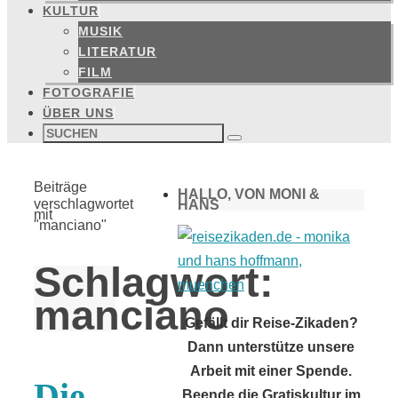
KULTUR
MUSIK
LITERATUR
FILM
FOTOGRAFIE
ÜBER UNS
Suchen
nach:
Suchen
Start
Beiträge
HALLO, VON MONI &
verschlagwortet
HANS
mit
"manciano"
Schlagwort:
manciano
Gefällt dir Reise-Zikaden?
Dann unterstütze unsere
Arbeit mit einer Spende.
Die
Beende die Gratiskultur im