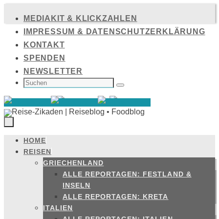
Zum
MEDIAKIT & KLICKZAHLEN
Inhalt
IMPRESSUM & DATENSCHUTZERKLÄRUNG
springen
KONTAKT
SPENDEN
NEWSLETTER
SUCHEN
NACH:
Suchen
HOME
Zum
REISEN
Inhalt
GRIECHENLAND
springen
ALLE REPORTAGEN: FESTLAND &
INSELN
ALLE REPORTAGEN: KRETA
ITALIEN