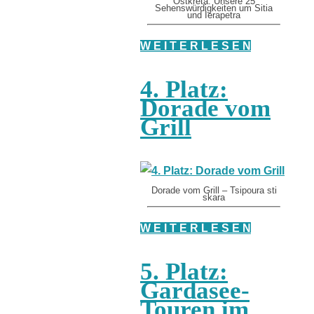
Ostkreta: Unsere 25
Sehenswürdigkeiten um Sitia
und Ierapetra
W E I T E R L E S E N
4. Platz:
Dorade vom
Grill
Dorade vom Grill – Tsipoura sti
skara
W E I T E R L E S E N
5. Platz:
Gardasee-
Touren im