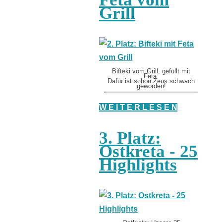
Grill
Bifteki vom Grill, gefüllt mit
Feta:
Dafür ist schon Zeus schwach
geworden!
W E I T E R L E S E N
3. Platz:
Ostkreta - 25
Highlights