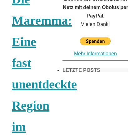
Netz mit deinem Obolus per
PayPal.
Maremma:
Vielen Dank!
Eine
Mehr Informationen
fast
LETZTE POSTS
unentdeckte
Frühling in
Region
München &
im
Umgebung: