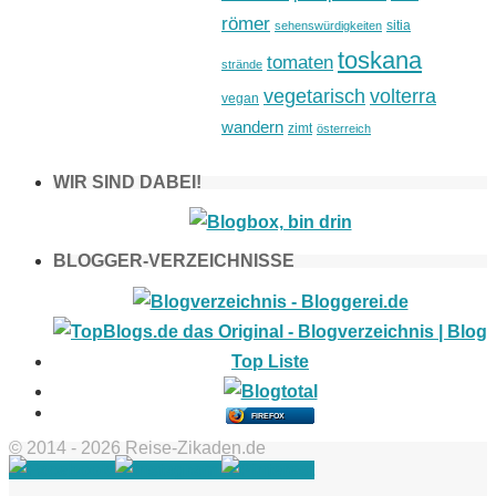
römer
sitia
sehenswürdigkeiten
toskana
tomaten
strände
vegetarisch
volterra
vegan
wandern
zimt
österreich
WIR SIND DABEI!
BLOGGER-VERZEICHNISSE
FIREFOX
© 2014 - 2026 Reise-Zikaden.de