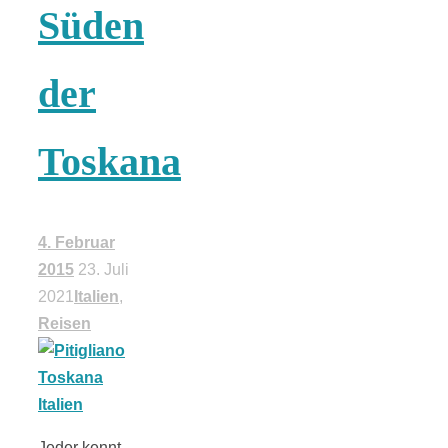
Süden
18 Lieblings-
der
Ausflugsziele
Toskana
Kotopoulo
4. Februar
2015
23. Juli
kapama –
2021
Italien
,
Reisen
Geschmortes
Hähnchen in
Jeder kennt