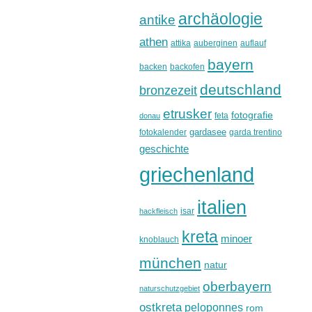
archäologie
antike
athen
attika
auberginen
auflauf
bayern
backen
backofen
deutschland
bronzezeit
etrusker
fotografie
feta
donau
gardasee
fotokalender
garda trentino
geschichte
griechenland
italien
isar
hackfleisch
kreta
minoer
knoblauch
münchen
natur
oberbayern
naturschutzgebiet
ostkreta
peloponnes
rom