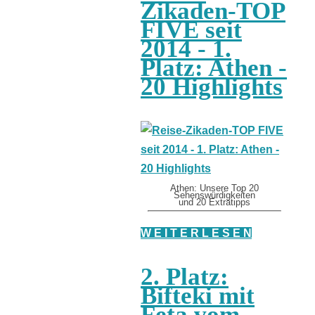
Zikaden-TOP
FIVE seit
2014 - 1.
Platz: Athen -
20 Highlights
Athen: Unsere Top 20
Sehenswürdigkeiten
und 20 Extratipps
W E I T E R L E S E N
2. Platz:
Bifteki mit
Feta vom