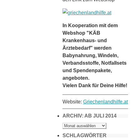
In Kooperation mit dem
Webshop "KÄB
Krankenhaus- und
Ärztebedarf" werden
Babynahrung, Windeln,
Verbandsstoffe, Notfallsets
und Spendenpakete,
angeboten.
Vielen Dank für Deine Hilfe!
Website:
Griechenlandhilfe.at
ARCHIV: AB JULI 2014
ARCHIV:
AB
JULI
2014
SCHLAGWÖRTER