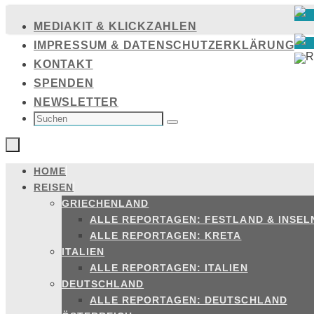
Zum
MEDIAKIT & KLICKZAHLEN
Inhalt
IMPRESSUM & DATENSCHUTZERKLÄRUNG
springen
KONTAKT
SPENDEN
NEWSLETTER
SUCHEN
NACH:
Suchen
HOME
Zum
REISEN
Inhalt
GRIECHENLAND
springen
ALLE REPORTAGEN: FESTLAND & INSEL
ALLE REPORTAGEN: KRETA
ITALIEN
ALLE REPORTAGEN: ITALIEN
DEUTSCHLAND
ALLE REPORTAGEN: DEUTSCHLAND