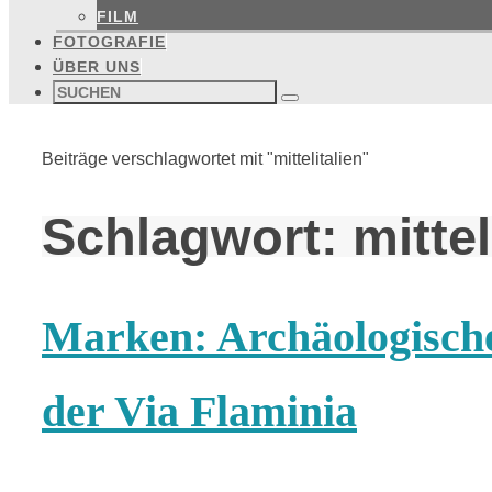
FILM
FOTOGRAFIE
ÜBER UNS
Suchen
nach:
Suchen
Start
Beiträge verschlagwortet mit "mittelitalien"
Schlagwort:
mittel
Marken: Archäologisch
der Via Flaminia