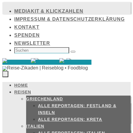
Zum
MEDIAKIT & KLICKZAHLEN
Inhalt
IMPRESSUM & DATENSCHUTZERKLÄRUNG
springen
KONTAKT
SPENDEN
NEWSLETTER
SUCHEN
NACH:
Suchen
HOME
Zum
REISEN
Inhalt
GRIECHENLAND
springen
ALLE REPORTAGEN: FESTLAND &
INSELN
ALLE REPORTAGEN: KRETA
ITALIEN