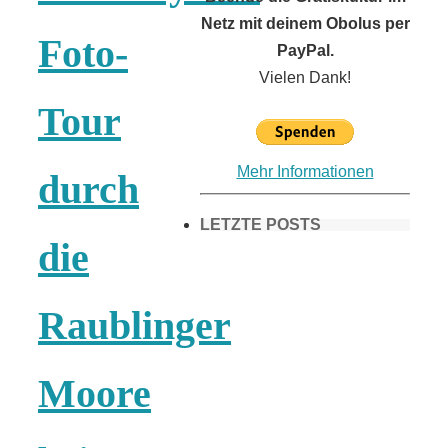
Netz mit deinem Obolus per
Foto-
PayPal.
Vielen Dank!
Tour
Mehr Informationen
durch
LETZTE POSTS
die
Frühling in
Raublinger
München &
Moore
Umgebung: