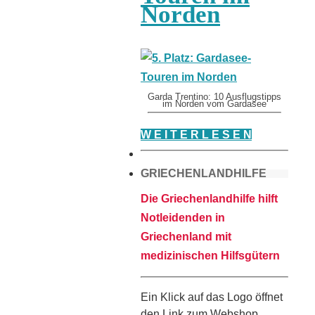
Norden
Garda Trentino: 10 Ausflugstipps
im Norden vom Gardasee
W E I T E R L E S E N
GRIECHENLANDHILFE
Die Griechenlandhilfe hilft
Notleidenden in
Griechenland mit
medizinischen Hilfsgütern
Ein Klick auf das Logo öffnet
den Link zum Webshop