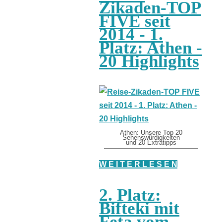
Zikaden-TOP
FIVE seit
2014 - 1.
Platz: Athen -
20 Highlights
Athen: Unsere Top 20
Sehenswürdigkeiten
und 20 Extratipps
W E I T E R L E S E N
2. Platz:
Bifteki mit
Feta vom