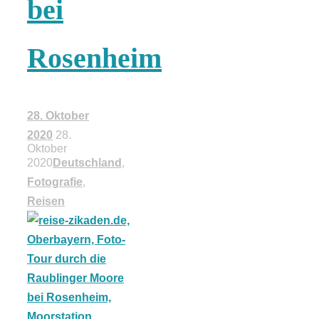
bei
18 Lieblings-
Rosenheim
Ausflugsziele
28. Oktober
2020
28.
Oktober
Kotopoulo
2020
Deutschland
,
Fotografie
,
kapama –
Reisen
Geschmortes
Hähnchen in