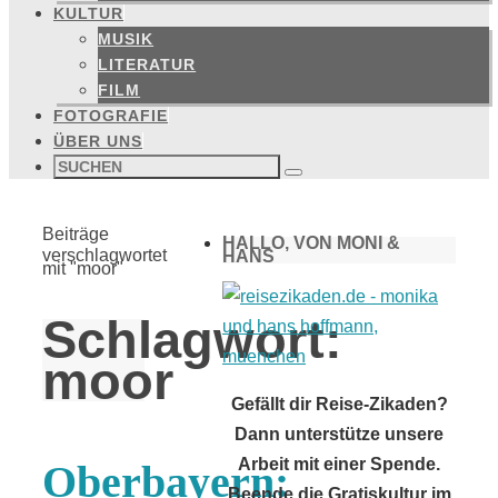
KULTUR
MUSIK
LITERATUR
FILM
FOTOGRAFIE
ÜBER UNS
Suchen
nach:
Suchen
Start
Beiträge
HALLO, VON MONI &
verschlagwortet
HANS
mit "moor"
Schlagwort:
moor
Gefällt dir Reise-Zikaden?
Dann unterstütze unsere
Arbeit mit einer Spende.
Oberbayern:
Beende die Gratiskultur im