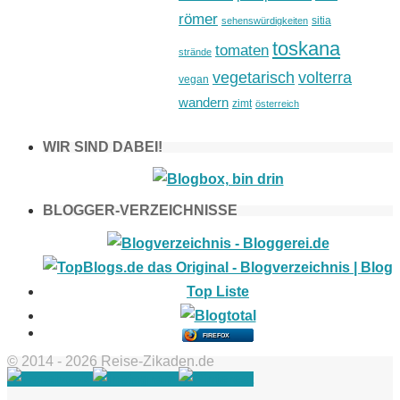
römer
sitia
sehenswürdigkeiten
toskana
tomaten
strände
vegetarisch
volterra
vegan
wandern
zimt
österreich
WIR SIND DABEI!
BLOGGER-VERZEICHNISSE
FIREFOX
© 2014 - 2026 Reise-Zikaden.de