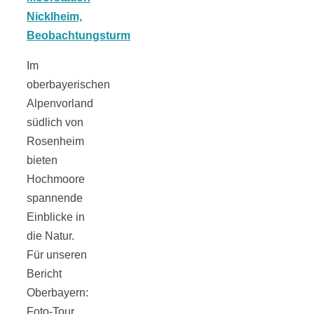
Tomatensauce
mit Zimt
Im
oberbayerischen
Alpenvorland
südlich von
Schwäbische
Rosenheim
bieten
Alb: Unsere
Hochmoore
spannende
Einblicke in
16 schönsten
die Natur.
Für unseren
Ausflüge um
Bericht
Oberbayern:
Blaubeuren
Foto-Tour