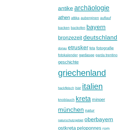
archäologie
antike
athen
attika
auberginen
auflauf
bayern
backen
backofen
deutschland
bronzezeit
etrusker
fotografie
feta
donau
gardasee
fotokalender
garda trentino
geschichte
griechenland
italien
isar
hackfleisch
kreta
minoer
knoblauch
münchen
natur
oberbayern
naturschutzgebiet
ostkreta
peloponnes
rom