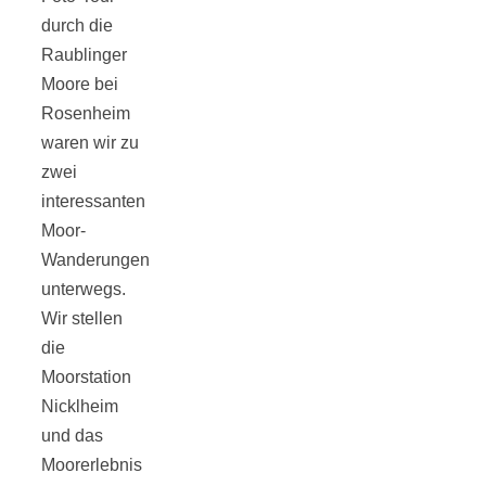
durch die
Raublinger
Moore bei
Rosenheim
Jahresrückblick
waren wir zu
zwei
2021:
interessanten
Moor-
Niedlicher
Wanderungen
unterwegs.
Neuzugang,
Wir stellen
die
etwas weniger
Moorstation
Nicklheim
und das
Leser
Moorerlebnis