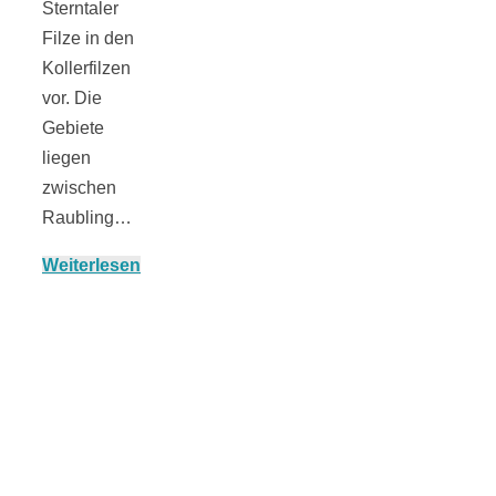
Sterntaler
Filze in den
Kollerfilzen
München:
vor. Die
Gebiete
liegen
Fototour im
zwischen
Raubling…
Vogelschutzgeb
Weiterlesen
Ismaninger
Speichersee