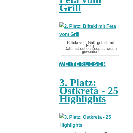
Grill
Bifteki vom Grill, gefüllt mit
Feta:
Dafür ist schon Zeus schwach
geworden!
W E I T E R L E S E N
3. Platz:
Ostkreta - 25
Highlights