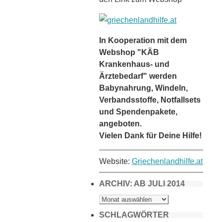
In Kooperation mit dem
Webshop "KÄB
Krankenhaus- und
Ärztebedarf" werden
Babynahrung, Windeln,
Verbandsstoffe, Notfallsets
und Spendenpakete,
angeboten.
Vielen Dank für Deine Hilfe!
Website:
Griechenlandhilfe.at
ARCHIV: AB JULI 2014
ARCHIV:
AB
JULI
2014
SCHLAGWÖRTER