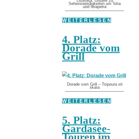
Ostkreta: Unsere 25
Sehenswürdigkeiten um Sitia
und Ierapetra
W E I T E R L E S E N
4. Platz:
Dorade vom
Grill
Dorade vom Grill – Tsipoura sti
skara
W E I T E R L E S E N
5. Platz:
Gardasee-
Touren im