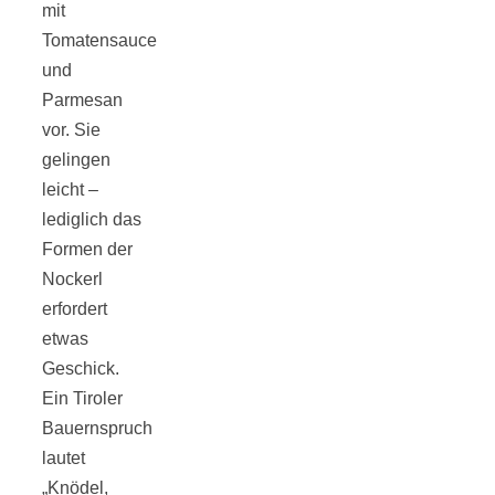
Tomatensauce
mit
Tomatensauce
und
mit Zimt
Parmesan
vor. Sie
gelingen
leicht –
Schwäbische
lediglich das
Formen der
Alb: Unsere
Nockerl
erfordert
etwas
16 schönsten
Geschick.
Ein Tiroler
Ausflüge um
Bauernspruch
lautet
Blaubeuren
„Knödel,