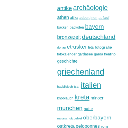
archäologie
antike
athen
attika
auberginen
auflauf
bayern
backen
backofen
deutschland
bronzezeit
etrusker
fotografie
feta
donau
gardasee
fotokalender
garda trentino
geschichte
griechenland
italien
isar
hackfleisch
kreta
minoer
knoblauch
münchen
natur
oberbayern
naturschutzgebiet
ostkreta
peloponnes
rom