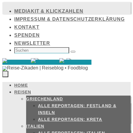
Zum
MEDIAKIT & KLICKZAHLEN
Inhalt
IMPRESSUM & DATENSCHUTZERKLÄRUNG
springen
KONTAKT
SPENDEN
NEWSLETTER
SUCHEN
NACH:
Suchen
HOME
Zum
REISEN
Inhalt
GRIECHENLAND
springen
ALLE REPORTAGEN: FESTLAND &
INSELN
ALLE REPORTAGEN: KRETA
ITALIEN