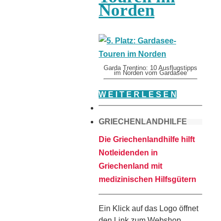
Norden
Garda Trentino: 10 Ausflugstipps
im Norden vom Gardasee
W E I T E R L E S E N
GRIECHENLANDHILFE
Die Griechenlandhilfe hilft
Notleidenden in
Griechenland mit
medizinischen Hilfsgütern
Ein Klick auf das Logo öffnet
den Link zum Webshop