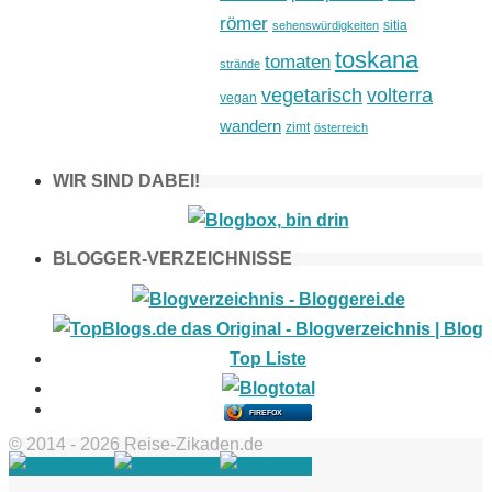
römer
sitia
sehenswürdigkeiten
toskana
tomaten
strände
vegetarisch
volterra
vegan
wandern
zimt
österreich
WIR SIND DABEI!
BLOGGER-VERZEICHNISSE
FIREFOX
© 2014 - 2026 Reise-Zikaden.de