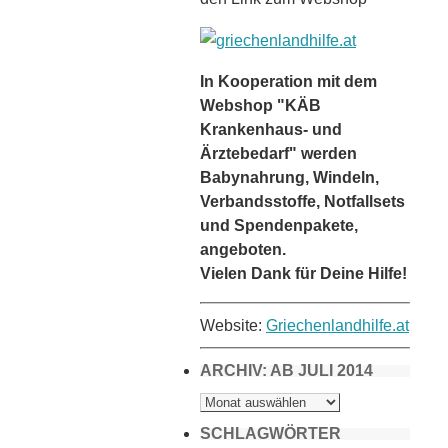
In Kooperation mit dem
Webshop "KÄB
Krankenhaus- und
Ärztebedarf" werden
Babynahrung, Windeln,
Verbandsstoffe, Notfallsets
und Spendenpakete,
angeboten.
Vielen Dank für Deine Hilfe!
Website:
Griechenlandhilfe.at
ARCHIV: AB JULI 2014
ARCHIV:
AB
JULI
2014
SCHLAGWÖRTER