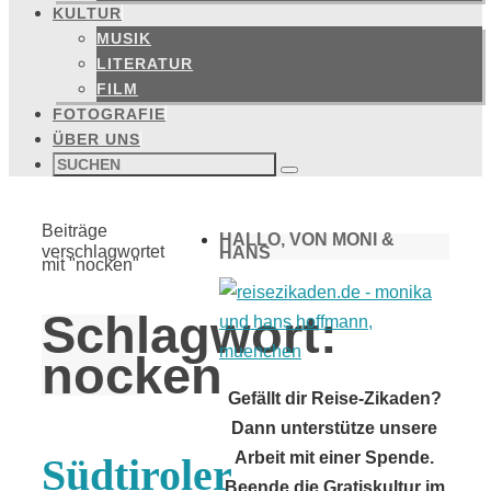
KULTUR
MUSIK
LITERATUR
FILM
FOTOGRAFIE
ÜBER UNS
Suchen
nach:
Suchen
Start
Beiträge
HALLO, VON MONI &
verschlagwortet
HANS
mit "nocken"
Schlagwort:
nocken
Gefällt dir Reise-Zikaden?
Dann unterstütze unsere
Arbeit mit einer Spende.
Südtiroler
Beende die Gratiskultur im