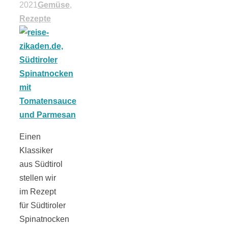
2021
Gemüse
,
18 Lieblings-
Rezepte
Ausflugsziele
Kotopoulo
Einen
kapama –
Klassiker
aus Südtirol
Geschmortes
stellen wir
im Rezept
Hähnchen in
für Südtiroler
Spinatnocken