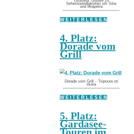
Ostkreta: Unsere 25
Sehenswürdigkeiten um Sitia
und Ierapetra
W E I T E R L E S E N
4. Platz:
Dorade vom
Grill
Dorade vom Grill – Tsipoura sti
skara
W E I T E R L E S E N
5. Platz:
Gardasee-
Touren im