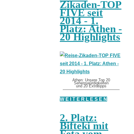
Zikaden-TOP
FIVE seit
2014 - 1.
Platz: Athen -
20 Highlights
Athen: Unsere Top 20
Sehenswürdigkeiten
und 20 Extratipps
W E I T E R L E S E N
2. Platz:
Bifteki mit
Feta vom