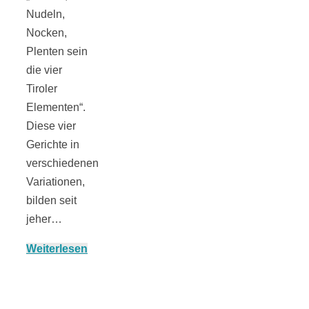
Nudeln,
Nocken,
Plenten sein
die vier
Jahresrückblick
Tiroler
Elementen“.
2021:
Diese vier
Gerichte in
Niedlicher
verschiedenen
Variationen,
Neuzugang,
bilden seit
jeher…
etwas weniger
Weiterlesen
Leser