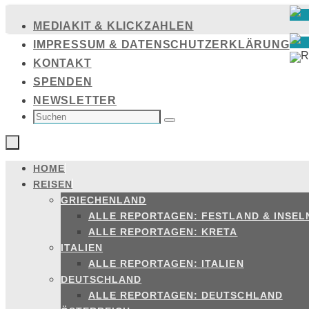
Zum
MEDIAKIT & KLICKZAHLEN
Inhalt
IMPRESSUM & DATENSCHUTZERKLÄRUNG
springen
KONTAKT
SPENDEN
NEWSLETTER
SUCHEN
NACH:
Suchen
HOME
Zum
REISEN
Inhalt
GRIECHENLAND
springen
ALLE REPORTAGEN: FESTLAND & INSEL
ALLE REPORTAGEN: KRETA
ITALIEN
ALLE REPORTAGEN: ITALIEN
DEUTSCHLAND
ALLE REPORTAGEN: DEUTSCHLAND