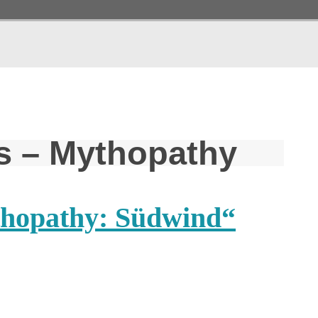
s – Mythopathy
thopathy: Südwind“