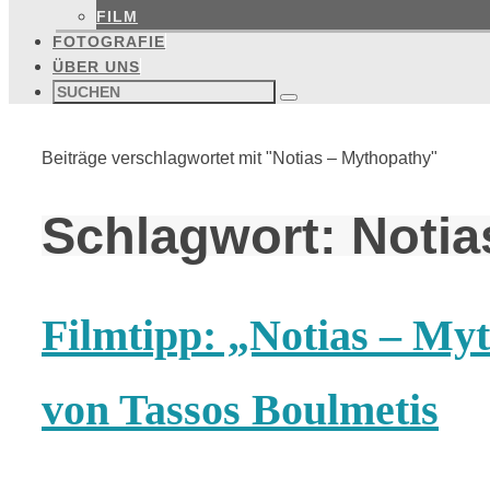
FILM
FOTOGRAFIE
ÜBER UNS
Suchen
nach:
Suchen
Start
Beiträge verschlagwortet mit "Notias – Mythopathy"
Schlagwort:
Notia
Filmtipp: „Notias – My
von Tassos Boulmetis