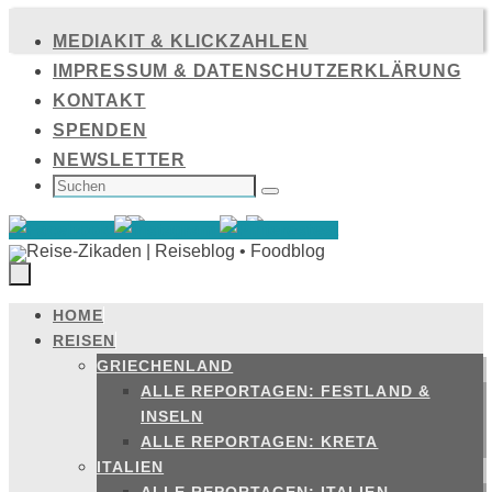
Zum
MEDIAKIT & KLICKZAHLEN
Inhalt
IMPRESSUM & DATENSCHUTZERKLÄRUNG
springen
KONTAKT
SPENDEN
NEWSLETTER
SUCHEN
NACH:
Suchen
HOME
Zum
REISEN
Inhalt
GRIECHENLAND
springen
ALLE REPORTAGEN: FESTLAND &
INSELN
ALLE REPORTAGEN: KRETA
ITALIEN