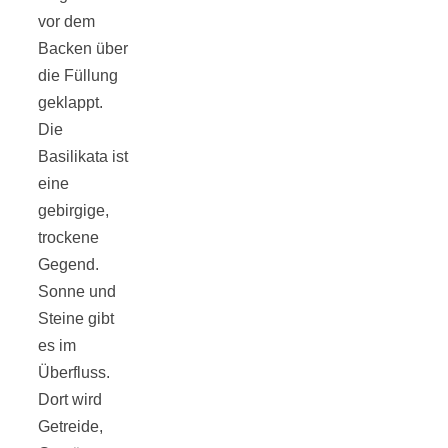
vor dem
Backen über
die Füllung
geklappt.
Jahresrückblick
Die
Basilikata ist
2021:
eine
gebirgige,
Niedlicher
trockene
Gegend.
Neuzugang,
Sonne und
Steine gibt
es im
etwas weniger
Überfluss.
Dort wird
Leser
Getreide,