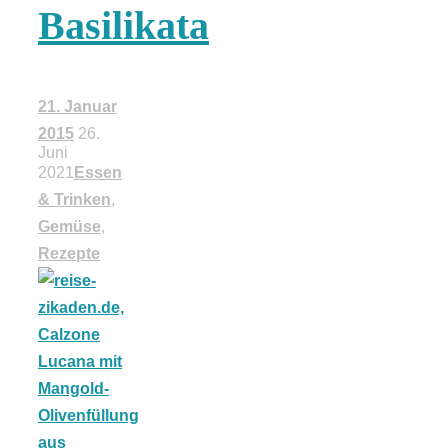
Basilikata
18 Lieblings-
Ausflugsziele
21. Januar
2015
26.
Juni
2021
Essen
& Trinken
,
Kotopoulo
Gemüse
,
Rezepte
kapama –
Geschmortes
Hähnchen in