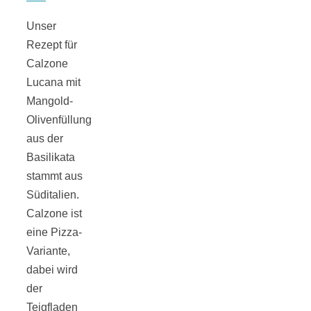
Tomatensauce
Unser
mit Zimt
Rezept für
Calzone
Lucana mit
Mangold-
Olivenfüllung
Schwäbische
aus der
Basilikata
Alb: Unsere
stammt aus
Süditalien.
Calzone ist
16 schönsten
eine Pizza-
Variante,
Ausflüge um
dabei wird
der
Blaubeuren
Teigfladen