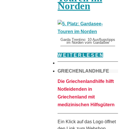
Norden
Garda Trentino: 10 Ausflugstipps
im Norden vom Gardasee
W E I T E R L E S E N
GRIECHENLANDHILFE
Die Griechenlandhilfe hilft
Notleidenden in
Griechenland mit
medizinischen Hilfsgütern
Ein Klick auf das Logo öffnet
den Link zum Webshop