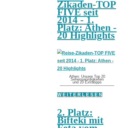
Zikaden-TOP
FIVE seit
2014 - 1.
Platz: Athen -
20 Highlights
Athen: Unsere Top 20
Sehenswürdigkeiten
und 20 Extratipps
W E I T E R L E S E N
2. Platz:
Bifteki mit
Feta vom