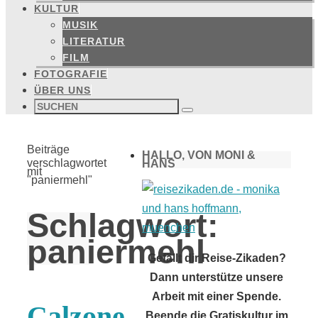
KULTUR
MUSIK
LITERATUR
FILM
FOTOGRAFIE
ÜBER UNS
Suchen
nach:
Suchen
Start
Beiträge
HALLO, VON MONI &
verschlagwortet
HANS
mit
"paniermehl"
Schlagwort:
paniermehl
Gefällt dir Reise-Zikaden?
Dann unterstütze unsere
Arbeit mit einer Spende.
Calzone
Beende die Gratiskultur im