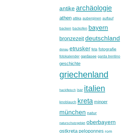
archäologie
antike
athen
attika
auberginen
auflauf
bayern
backen
backofen
deutschland
bronzezeit
etrusker
fotografie
feta
donau
gardasee
fotokalender
garda trentino
geschichte
griechenland
italien
isar
hackfleisch
kreta
minoer
knoblauch
münchen
natur
oberbayern
naturschutzgebiet
ostkreta
peloponnes
rom