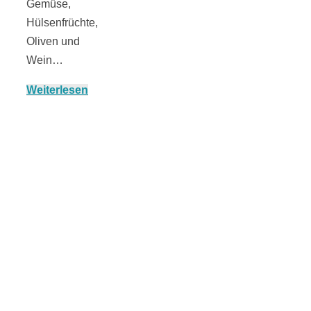
Gemüse,
Hülsenfrüchte,
Oliven und
München:
Wein…
Weiterlesen
Fototour im
Vogelschutzgeb
Ismaninger
Speichersee