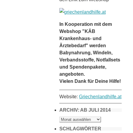
In Kooperation mit dem
Webshop "KÄB
Krankenhaus- und
Ärztebedarf" werden
Babynahrung, Windeln,
Verbandsstoffe, Notfallsets
und Spendenpakete,
angeboten.
Vielen Dank für Deine Hilfe!
Website:
Griechenlandhilfe.at
ARCHIV: AB JULI 2014
ARCHIV:
AB
JULI
2014
SCHLAGWÖRTER