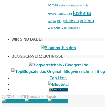
römer
sitia
sehenswürdigkeiten
toskana
tomaten
strände
vegetarisch
volterra
vegan
wandern
zimt
österreich
WIR SIND DABEI!
BLOGGER-VERZEICHNISSE
FIREFOX
© 2014 - 2026 Reise-Zikaden.de