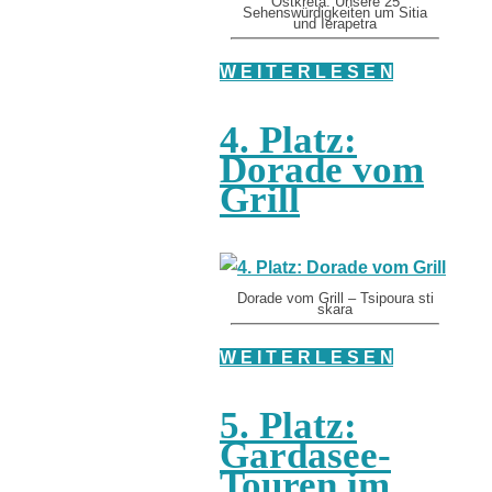
Ostkreta: Unsere 25
Sehenswürdigkeiten um Sitia
und Ierapetra
W E I T E R L E S E N
4. Platz:
Dorade vom
Grill
Dorade vom Grill – Tsipoura sti
skara
W E I T E R L E S E N
5. Platz:
Gardasee-
Touren im