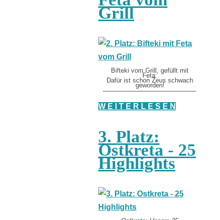
Grill
Bifteki vom Grill, gefüllt mit
Feta:
Dafür ist schon Zeus schwach
geworden!
W E I T E R L E S E N
3. Platz:
Ostkreta - 25
Highlights