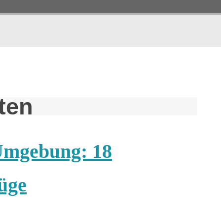
tten
Umgebung: 18
üge