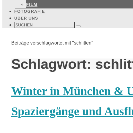
FILM
FOTOGRAFIE
ÜBER UNS
Suchen
nach:
Suchen
Start
Beiträge verschlagwortet mit "schlitten"
Schlagwort:
schli
Winter in München & 
Spaziergänge und Ausfl