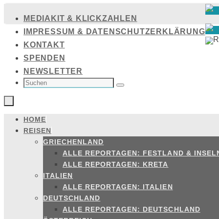
Zum
MEDIAKIT & KLICKZAHLEN
Inhalt
IMPRESSUM & DATENSCHUTZERKLÄRUNG
springen
KONTAKT
SPENDEN
NEWSLETTER
SUCHEN
NACH:
Suchen
HOME
Zum
REISEN
Inhalt
GRIECHENLAND
springen
ALLE REPORTAGEN: FESTLAND & INSEL
ALLE REPORTAGEN: KRETA
ITALIEN
ALLE REPORTAGEN: ITALIEN
DEUTSCHLAND
ALLE REPORTAGEN: DEUTSCHLAND