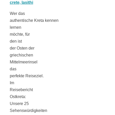
Tomatensauce
Wer das
mit Zimt
authentische Kreta kennen
lernen
möchte, für
den ist
der Osten der
Schwäbische
griechischen
Mittelmeerinsel
Alb: Unsere
das
perfekte Reiseziel.
16 schönsten
Im
Reisebericht
Ausflüge um
Ostkreta:
Unsere 25
Blaubeuren
Sehenswürdigkeiten