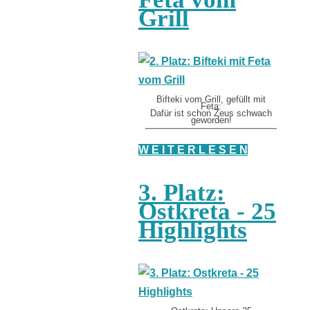
Grill
Bifteki vom Grill, gefüllt mit
Feta:
Dafür ist schon Zeus schwach
geworden!
W E I T E R L E S E N
3. Platz:
Ostkreta - 25
Highlights