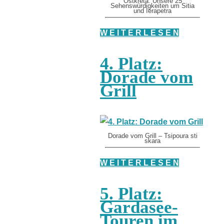
Ostkreta: Unsere 25
Sehenswürdigkeiten um Sitia
und Ierapetra
W E I T E R L E S E N
4. Platz:
Dorade vom
Grill
Dorade vom Grill – Tsipoura sti
skara
W E I T E R L E S E N
5. Platz:
Gardasee-
Touren im