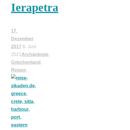
Ierapetra
18 Lieblings-
Ausflugsziele
17.
Dezember
2017
6. Juni
2021
Archäologie
,
Griechenland
,
Kotopoulo
Reisen
kapama –
Geschmortes
Hähnchen in