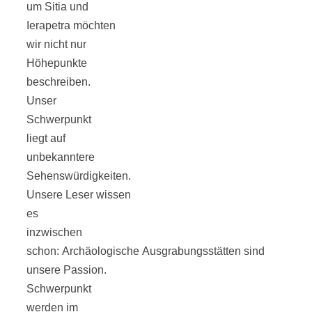
um Sitia und
Ierapetra möchten
wir nicht nur
Höhepunkte
Jahresrückblick
beschreiben.
Unser
2021:
Schwerpunkt
liegt auf
unbekanntere
Niedlicher
Sehenswürdigkeiten.
Unsere Leser wissen
Neuzugang,
es
inzwischen
etwas weniger
schon: Archäologische Ausgrabungsstätten sind
unsere Passion.
Leser
Schwerpunkt
werden im