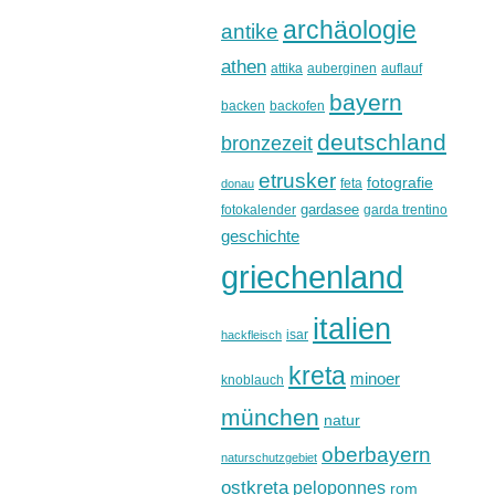
archäologie
antike
athen
attika
auberginen
auflauf
bayern
backen
backofen
deutschland
bronzezeit
etrusker
fotografie
feta
donau
gardasee
fotokalender
garda trentino
geschichte
griechenland
italien
isar
hackfleisch
kreta
minoer
knoblauch
münchen
natur
oberbayern
naturschutzgebiet
ostkreta
peloponnes
rom