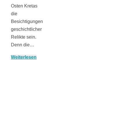
Osten Kretas
die
Besichtigungen
München:
geschichtlicher
Relikte sein.
Fototour im
Denn die…
Weiterlesen
Vogelschutzgeb
Ismaninger
Speichersee