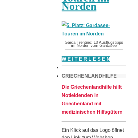
Norden
Garda Trentino: 10 Ausflugstipps
im Norden vom Gardasee
W E I T E R L E S E N
GRIECHENLANDHILFE
Die Griechenlandhilfe hilft
Notleidenden in
Griechenland mit
medizinischen Hilfsgütern
Ein Klick auf das Logo öffnet
den Link zum Webshop