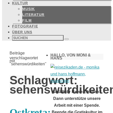
KULTUR
MUSIK
LITERATUR
FILM
FOTOGRAFIE
ÜBER UNS
Suchen
nach:
Suchen
Start
Beiträge
HALLO, VON MONI &
verschlagwortet
HANS
mit
"sehenswürdikeiten"
Schlagwort:
sehenswürdikeite
Gefällt dir Reise-Zikaden?
Dann unterstütze unsere
Arbeit mit einer Spende.
Ostkreta:
Beende die Gratiskultur im