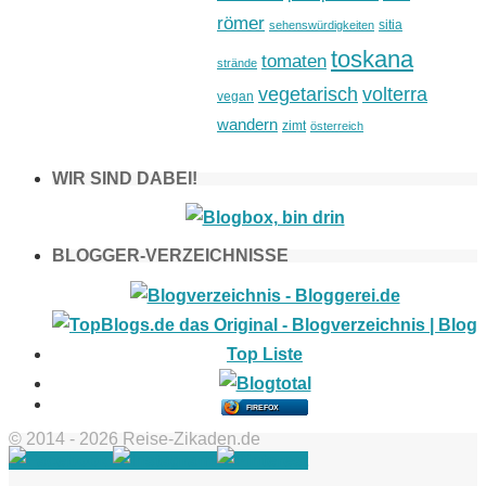
römer
sitia
sehenswürdigkeiten
toskana
tomaten
strände
vegetarisch
volterra
vegan
wandern
zimt
österreich
WIR SIND DABEI!
BLOGGER-VERZEICHNISSE
FIREFOX
© 2014 - 2026 Reise-Zikaden.de