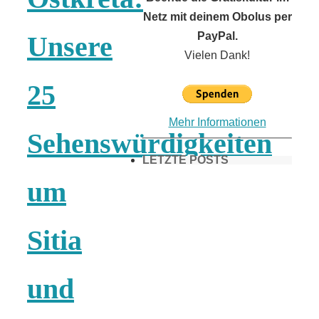
Netz mit deinem Obolus per
PayPal.
Unsere
Vielen Dank!
25
Mehr Informationen
Sehenswürdigkeiten
LETZTE POSTS
um
Frühling in
Sitia
München &
und
Umgebung: