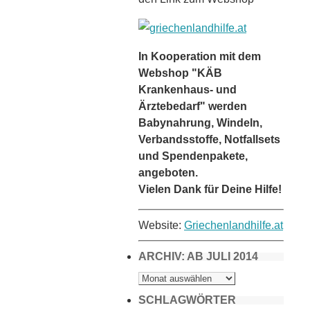
In Kooperation mit dem
Webshop "KÄB
Krankenhaus- und
Ärztebedarf" werden
Babynahrung, Windeln,
Verbandsstoffe, Notfallsets
und Spendenpakete,
angeboten.
Vielen Dank für Deine Hilfe!
Website:
Griechenlandhilfe.at
ARCHIV: AB JULI 2014
ARCHIV:
AB
JULI
2014
SCHLAGWÖRTER