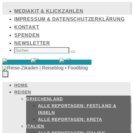
Zum
MEDIAKIT & KLICKZAHLEN
Inhalt
IMPRESSUM & DATENSCHUTZERKLÄRUNG
springen
KONTAKT
SPENDEN
NEWSLETTER
SUCHEN
NACH:
Suchen
HOME
Zum
REISEN
Inhalt
GRIECHENLAND
springen
ALLE REPORTAGEN: FESTLAND &
INSELN
ALLE REPORTAGEN: KRETA
ITALIEN