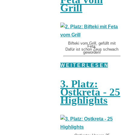
Grill
Bifteki vom Grill, gefüllt mit
Feta:
Dafür ist schon Zeus schwach
geworden!
W E I T E R L E S E N
3. Platz:
Ostkreta - 25
Highlights