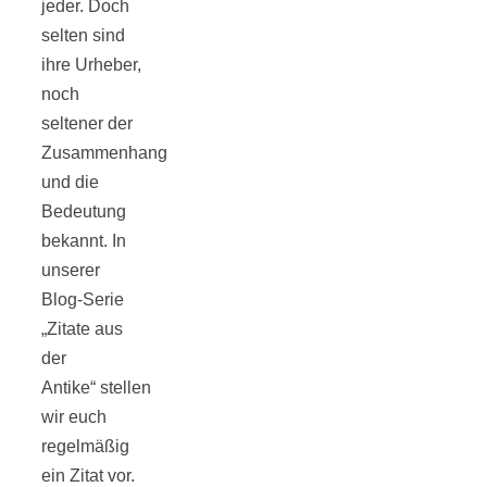
jeder. Doch
selten sind
ihre Urheber,
noch
Jahresrückblick
seltener der
Zusammenhang
und die
2021:
Bedeutung
bekannt. In
Niedlicher
unserer
Blog-Serie
Neuzugang,
„Zitate aus
der
etwas weniger
Antike“ stellen
wir euch
Leser
regelmäßig
ein Zitat vor.