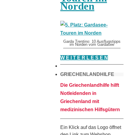
Norden
Garda Trentino: 10 Ausflugstipps
im Norden vom Gardasee
W E I T E R L E S E N
GRIECHENLANDHILFE
Die Griechenlandhilfe hilft
Notleidenden in
Griechenland mit
medizinischen Hilfsgütern
Ein Klick auf das Logo öffnet
den Link zum Webshop