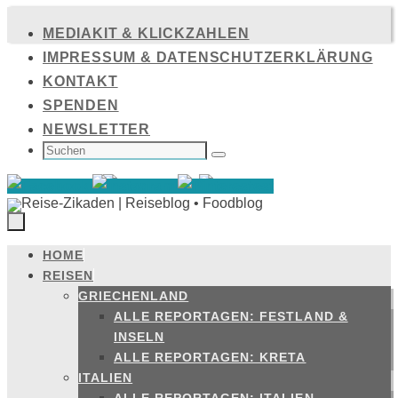
Zum
MEDIAKIT & KLICKZAHLEN
Inhalt
IMPRESSUM & DATENSCHUTZERKLÄRUNG
springen
KONTAKT
SPENDEN
NEWSLETTER
SUCHEN
NACH:
Suchen
HOME
Zum
REISEN
Inhalt
GRIECHENLAND
springen
ALLE REPORTAGEN: FESTLAND &
INSELN
ALLE REPORTAGEN: KRETA
ITALIEN