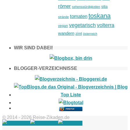
römer
sitia
sehenswürdigkeiten
toskana
tomaten
strände
vegetarisch
volterra
vegan
wandern
zimt
österreich
WIR SIND DABEI!
BLOGGER-VERZEICHNISSE
FIREFOX
© 2014 - 2026 Reise-Zikaden.de