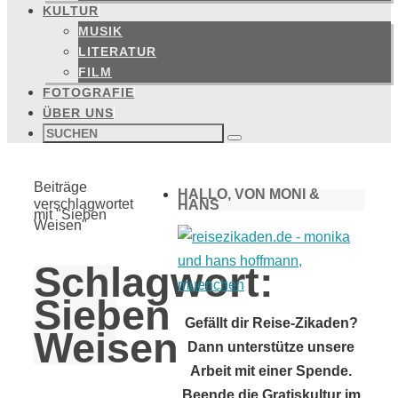
KULTUR
MUSIK
LITERATUR
FILM
FOTOGRAFIE
ÜBER UNS
Suchen
nach:
Suchen
Start
Beiträge
HALLO, VON MONI &
verschlagwortet
HANS
mit "Sieben
Weisen"
Schlagwort:
Sieben
Gefällt dir Reise-Zikaden?
Weisen
Dann unterstütze unsere
Arbeit mit einer Spende.
Beende die Gratiskultur im