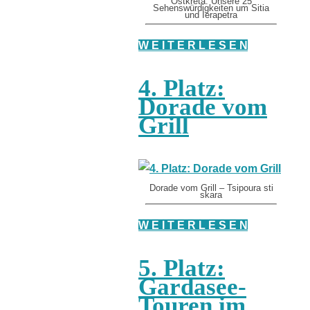
Ostkreta: Unsere 25
Sehenswürdigkeiten um Sitia
und Ierapetra
W E I T E R L E S E N
4. Platz:
Dorade vom
Grill
Dorade vom Grill – Tsipoura sti
skara
W E I T E R L E S E N
5. Platz:
Gardasee-
Touren im