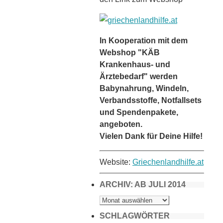
In Kooperation mit dem
Webshop "KÄB
Krankenhaus- und
Ärztebedarf" werden
Babynahrung, Windeln,
Verbandsstoffe, Notfallsets
und Spendenpakete,
angeboten.
Vielen Dank für Deine Hilfe!
Website:
Griechenlandhilfe.at
ARCHIV: AB JULI 2014
ARCHIV:
AB
JULI
2014
SCHLAGWÖRTER