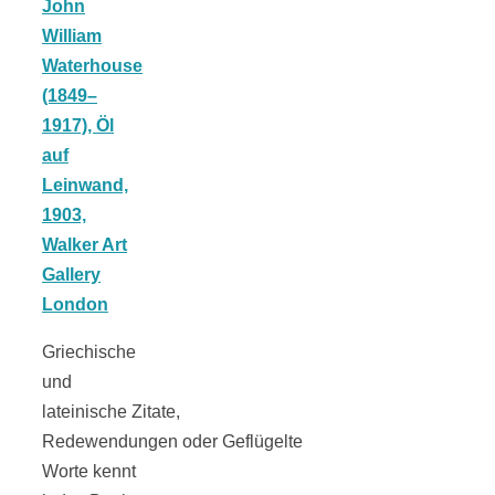
Tomatensauce
mit Zimt
Schwäbische
Alb: Unsere
16 schönsten
Griechische
und
Ausflüge um
lateinische Zitate,
Redewendungen oder Geflügelte
Worte kennt
Blaubeuren