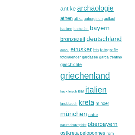
archäologie
antike
athen
attika
auberginen
auflauf
bayern
backen
backofen
deutschland
bronzezeit
etrusker
fotografie
feta
donau
gardasee
fotokalender
garda trentino
geschichte
griechenland
italien
isar
hackfleisch
kreta
minoer
knoblauch
münchen
natur
oberbayern
naturschutzgebiet
ostkreta
peloponnes
rom