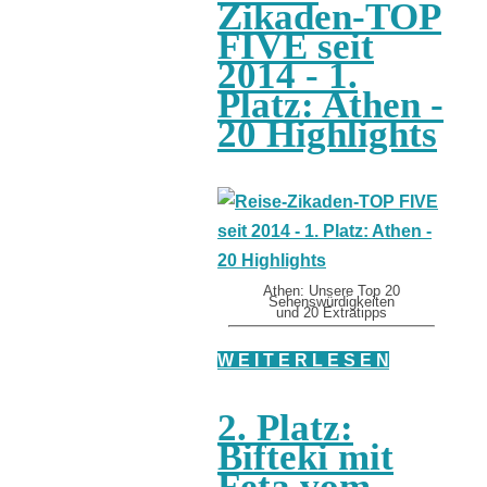
Zikaden-TOP
FIVE seit
2014 - 1.
Platz: Athen -
20 Highlights
Athen: Unsere Top 20
Sehenswürdigkeiten
und 20 Extratipps
W E I T E R L E S E N
2. Platz:
Bifteki mit
Feta vom