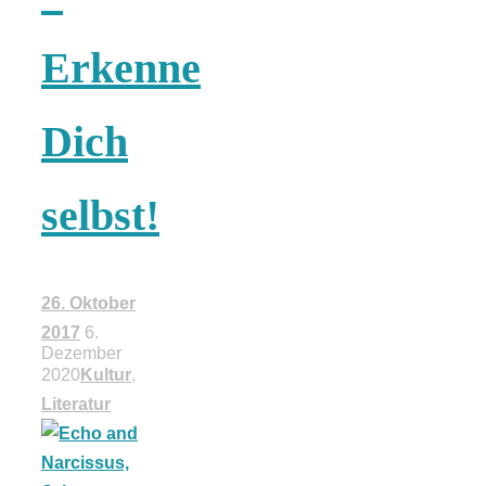
18 Lieblings-
Erkenne
Ausflugsziele
Dich
selbst!
Kotopoulo
kapama –
26. Oktober
2017
6.
Dezember
Geschmortes
2020
Kultur
,
Literatur
Hähnchen in