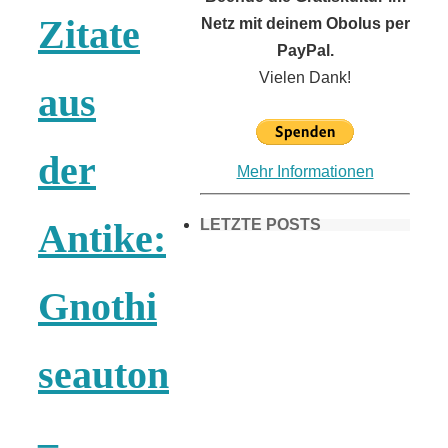
Zitate
Netz mit deinem Obolus per
PayPal.
Vielen Dank!
aus
der
Mehr Informationen
LETZTE POSTS
Antike:
Gnothi
Frühling in
München &
seauton
Umgebung:
–