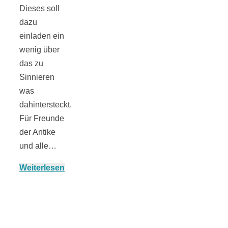
Dieses soll
dazu
einladen ein
München:
wenig über
das zu
Fototour im
Sinnieren
was
Vogelschutzgeb
dahintersteckt.
Für Freunde
der Antike
Ismaninger
und alle…
Speichersee
Weiterlesen