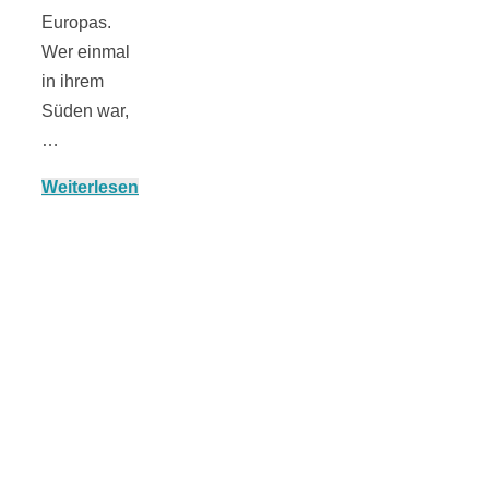
Europas.
Wer einmal
in ihrem
München:
Süden war,
…
Fototour im
Weiterlesen
Vogelschutzgeb
Ismaninger
Speichersee