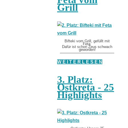
Grill
Bifteki vom Grill, gefüllt mit
Feta:
Dafür ist schon Zeus schwach
geworden!
W E I T E R L E S E N
3. Platz:
Ostkreta - 25
Highlights