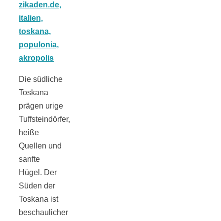
Tomatensauce
mit Zimt
Die südliche
Toskana
Schwäbische
prägen urige
Tuffsteindörfer,
Alb: Unsere
heiße
Quellen und
16 schönsten
sanfte
Hügel. Der
Ausflüge um
Süden der
Toskana ist
Blaubeuren
beschaulicher