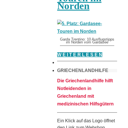
Norden
Garda Trentino: 10 Ausflugstipps
im Norden vom Gardasee
W E I T E R L E S E N
GRIECHENLANDHILFE
Die Griechenlandhilfe hilft
Notleidenden in
Griechenland mit
medizinischen Hilfsgütern
Ein Klick auf das Logo öffnet
den Link zum Webshop