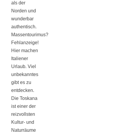
als der
Norden und
wunderbar
authentisch.
Jahresrückblick
Massentourimus?
Fehlanzeige!
2021:
Hier machen
Italiener
Urlaub. Viel
Niedlicher
unbekanntes
gibt es zu
Neuzugang,
entdecken.
Die Toskana
etwas weniger
ist einer der
reizvollsten
Leser
Kultur- und
Naturräume