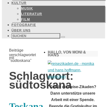
KULTUR
MUSIK
LITERATUR
FILM
FOTOGRAFIE
ÜBER UNS
Suchen
nach:
Suchen
Start
Beiträge
HALLO, VON MONI &
verschlagwortet
HANS
mit
"südtoskana"
Schlagwort:
südtoskana
Gefällt dir Reise-Zikaden?
Dann unterstütze unsere
Arbeit mit einer Spende.
Toskana
Beende die Gratiskultur im