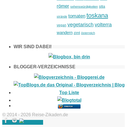
römer
sitia
sehenswürdigkeiten
toskana
tomaten
strände
vegetarisch
volterra
vegan
wandern
zimt
österreich
WIR SIND DABEI!
BLOGGER-VERZEICHNISSE
FIREFOX
© 2014 - 2026 Reise-Zikaden.de