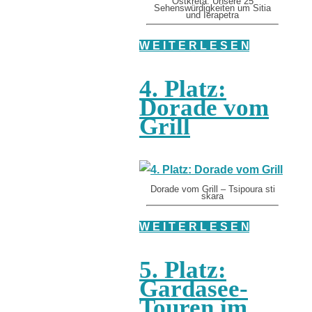
Ostkreta: Unsere 25
Sehenswürdigkeiten um Sitia
und Ierapetra
W E I T E R L E S E N
4. Platz:
Dorade vom
Grill
Dorade vom Grill – Tsipoura sti
skara
W E I T E R L E S E N
5. Platz:
Gardasee-
Touren im