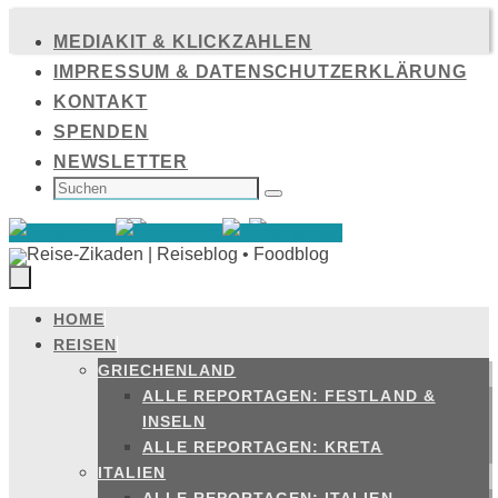
Zum
MEDIAKIT & KLICKZAHLEN
Inhalt
IMPRESSUM & DATENSCHUTZERKLÄRUNG
springen
KONTAKT
SPENDEN
NEWSLETTER
SUCHEN
NACH:
Suchen
HOME
Zum
REISEN
Inhalt
GRIECHENLAND
springen
ALLE REPORTAGEN: FESTLAND &
INSELN
ALLE REPORTAGEN: KRETA
ITALIEN