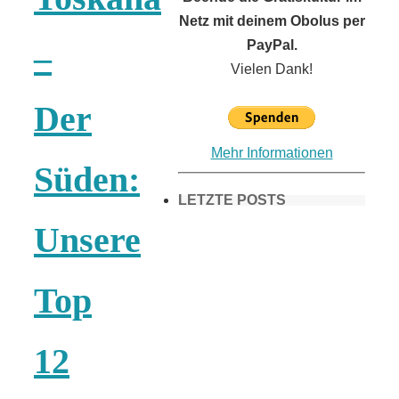
Netz mit deinem Obolus per
PayPal.
–
Vielen Dank!
Der
Mehr Informationen
Süden:
LETZTE POSTS
Unsere
Frühling in
Top
München &
12
Umgebung: