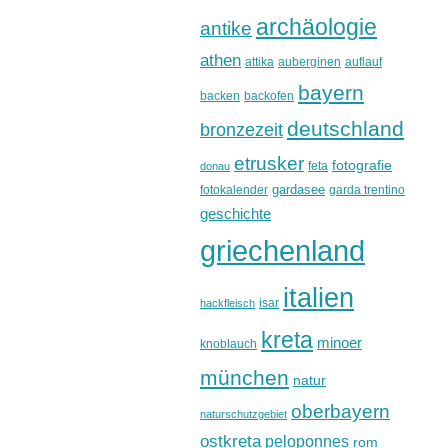
archäologie
antike
athen
attika
auberginen
auflauf
bayern
backen
backofen
deutschland
bronzezeit
etrusker
fotografie
feta
donau
gardasee
fotokalender
garda trentino
geschichte
griechenland
italien
isar
hackfleisch
kreta
minoer
knoblauch
münchen
natur
oberbayern
naturschutzgebiet
ostkreta
peloponnes
rom