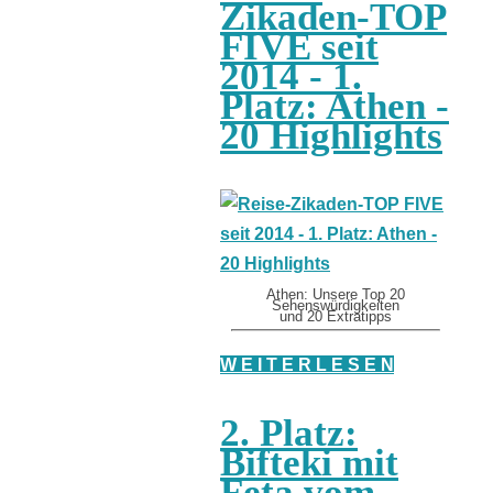
Zikaden-TOP
FIVE seit
2014 - 1.
Platz: Athen -
20 Highlights
Athen: Unsere Top 20
Sehenswürdigkeiten
und 20 Extratipps
W E I T E R L E S E N
2. Platz:
Bifteki mit
Feta vom