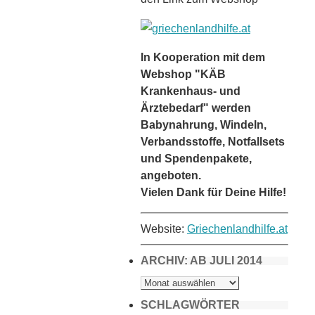
In Kooperation mit dem
Webshop "KÄB
Krankenhaus- und
Ärztebedarf" werden
Babynahrung, Windeln,
Verbandsstoffe, Notfallsets
und Spendenpakete,
angeboten.
Vielen Dank für Deine Hilfe!
Website:
Griechenlandhilfe.at
ARCHIV: AB JULI 2014
ARCHIV:
AB
JULI
2014
SCHLAGWÖRTER