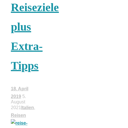
Reiseziele
18 Lieblings-
plus
Ausflugsziele
Extra-
Tipps
Kotopoulo
kapama –
18. April
Geschmortes
2019
5.
August
2021
Italien
,
Hähnchen in
Reisen