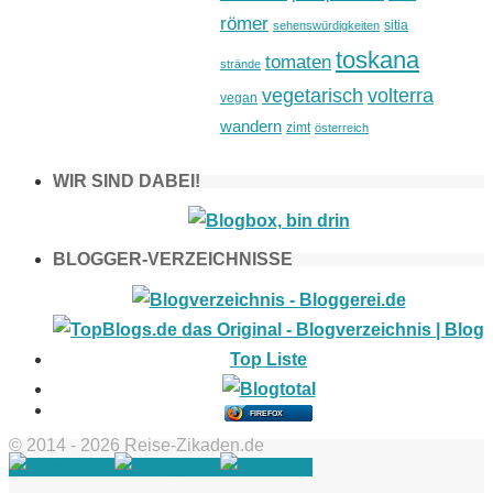
römer
sitia
sehenswürdigkeiten
toskana
tomaten
strände
vegetarisch
volterra
vegan
wandern
zimt
österreich
WIR SIND DABEI!
BLOGGER-VERZEICHNISSE
FIREFOX
© 2014 - 2026 Reise-Zikaden.de