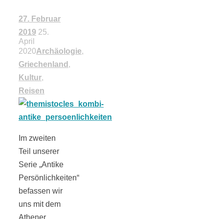
18 Lieblings-
27. Februar
2019
25.
April
Ausflugsziele
2020
Archäologie
,
Griechenland
,
Kultur
,
Reisen
Kotopoulo
kapama –
Im zweiten
Teil unserer
Geschmortes
Serie „Antike
Persönlichkeiten“
befassen wir
Hähnchen in
uns mit dem
Athener