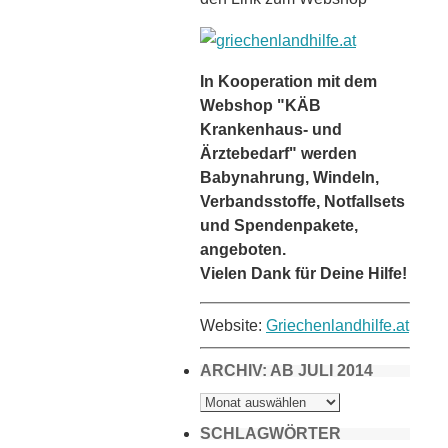
In Kooperation mit dem
Webshop "KÄB
Krankenhaus- und
Ärztebedarf" werden
Babynahrung, Windeln,
Verbandsstoffe, Notfallsets
und Spendenpakete,
angeboten.
Vielen Dank für Deine Hilfe!
Website:
Griechenlandhilfe.at
ARCHIV: AB JULI 2014
ARCHIV:
AB
JULI
2014
SCHLAGWÖRTER