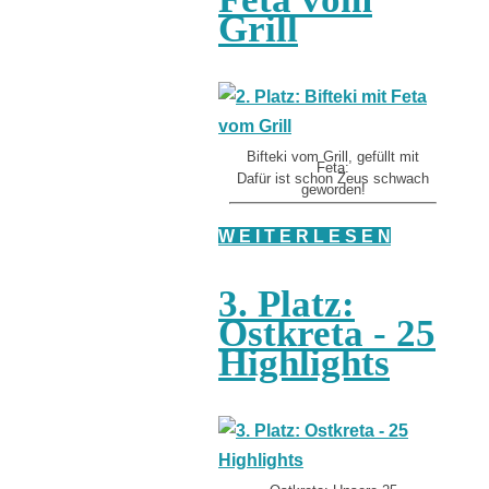
Grill
Bifteki vom Grill, gefüllt mit
Feta:
Dafür ist schon Zeus schwach
geworden!
W E I T E R L E S E N
3. Platz:
Ostkreta - 25
Highlights