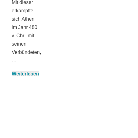
Mit dieser
erkämpfte
sich Athen
im Jahr 480
Jahresrückblick
v. Chr., mit
seinen
2021:
Verbündeten,
…
Niedlicher
Weiterlesen
Neuzugang,
etwas weniger
Leser