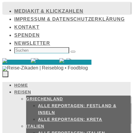
Zum
MEDIAKIT & KLICKZAHLEN
Inhalt
IMPRESSUM & DATENSCHUTZERKLÄRUNG
springen
KONTAKT
SPENDEN
NEWSLETTER
SUCHEN
NACH:
Suchen
HOME
Zum
REISEN
Inhalt
GRIECHENLAND
springen
ALLE REPORTAGEN: FESTLAND &
INSELN
ALLE REPORTAGEN: KRETA
ITALIEN