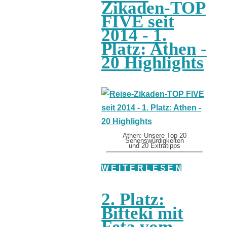
Zikaden-TOP
FIVE seit
2014 - 1.
Platz: Athen -
20 Highlights
Athen: Unsere Top 20
Sehenswürdigkeiten
und 20 Extratipps
W E I T E R L E S E N
2. Platz:
Bifteki mit
Feta vom