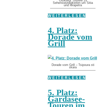
Ostkreta: Unsere 25
Sehenswürdigkeiten um Sitia
und Ierapetra
W E I T E R L E S E N
4. Platz:
Dorade vom
Grill
Dorade vom Grill – Tsipoura sti
skara
W E I T E R L E S E N
5. Platz:
Gardasee-
Touren im