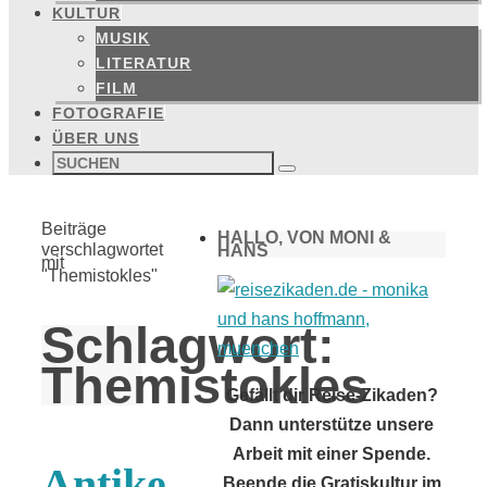
KULTUR
MUSIK
LITERATUR
FILM
FOTOGRAFIE
ÜBER UNS
Suchen
nach:
Suchen
Start
Beiträge
HALLO, VON MONI &
verschlagwortet
HANS
mit
"Themistokles"
Schlagwort:
Themistokles
Gefällt dir Reise-Zikaden?
Dann unterstütze unsere
Arbeit mit einer Spende.
Antike
Beende die Gratiskultur im