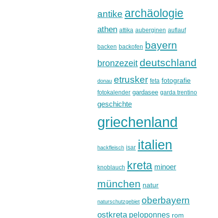
archäologie
antike
athen
attika
auberginen
auflauf
bayern
backen
backofen
deutschland
bronzezeit
etrusker
fotografie
feta
donau
gardasee
fotokalender
garda trentino
geschichte
griechenland
italien
isar
hackfleisch
kreta
minoer
knoblauch
münchen
natur
oberbayern
naturschutzgebiet
ostkreta
peloponnes
rom