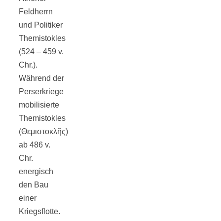
Tomatensauce
Feldherrn
und Politiker
mit Zimt
Themistokles
(524 – 459 v.
Chr.).
Während der
Perserkriege
Schwäbische
mobilisierte
Themistokles
Alb: Unsere
(Θεμιστοκλῆς)
ab 486 v.
16 schönsten
Chr.
energisch
Ausflüge um
den Bau
einer
Kriegsflotte.
Blaubeuren