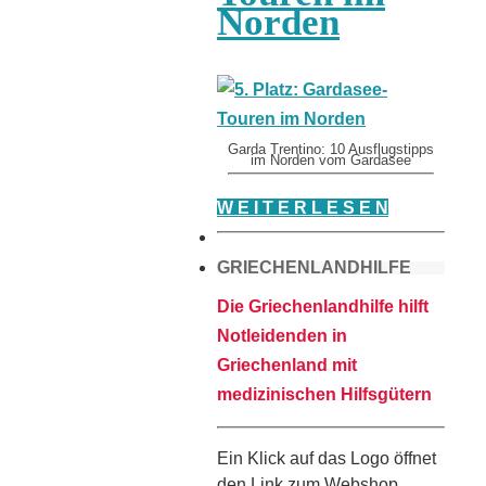
Norden
Garda Trentino: 10 Ausflugstipps
im Norden vom Gardasee
W E I T E R L E S E N
GRIECHENLANDHILFE
Die Griechenlandhilfe hilft
Notleidenden in
Griechenland mit
medizinischen Hilfsgütern
Ein Klick auf das Logo öffnet
den Link zum Webshop