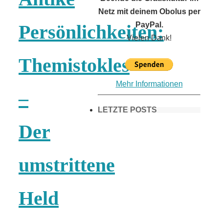
Netz mit deinem Obolus per
PayPal.
Persönlichkeiten:
Vielen Dank!
Themistokles
Mehr Informationen
–
LETZTE POSTS
Der
Frühling in
umstrittene
München &
Held
Umgebung: