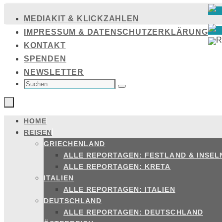
Zum
MEDIAKIT & KLICKZAHLEN
Inhalt
IMPRESSUM & DATENSCHUTZERKLÄRUNG
springen
KONTAKT
SPENDEN
NEWSLETTER
SUCHEN
NACH:
Suchen
HOME
Zum
REISEN
Inhalt
GRIECHENLAND
springen
ALLE REPORTAGEN: FESTLAND & INSEL
ALLE REPORTAGEN: KRETA
ITALIEN
ALLE REPORTAGEN: ITALIEN
DEUTSCHLAND
ALLE REPORTAGEN: DEUTSCHLAND