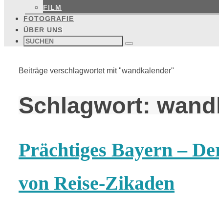
FILM
FOTOGRAFIE
ÜBER UNS
Suchen
nach:
Suchen
Start
Beiträge verschlagwortet mit "wandkalender"
Schlagwort:
wand
Prächtiges Bayern – De
von Reise-Zikaden