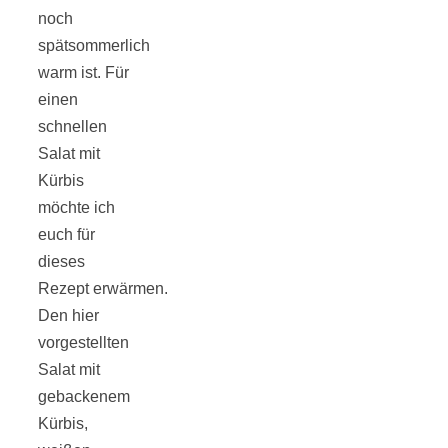
noch
spätsommerlich
warm ist. Für
einen
Jahresrückblick
schnellen
Salat mit
2021:
Kürbis
möchte ich
Niedlicher
euch für
dieses
Neuzugang,
Rezept erwärmen.
Den hier
vorgestellten
etwas weniger
Salat mit
gebackenem
Leser
Kürbis,