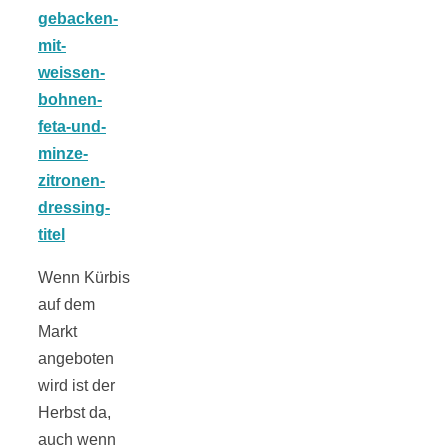
Tomatensauce
mit Zimt
Schwäbische
Alb: Unsere
Wenn Kürbis
auf dem
16 schönsten
Markt
angeboten
Ausflüge um
wird ist der
Herbst da,
Blaubeuren
auch wenn