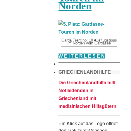
Norden
Garda Trentino: 10 Ausflugstipps
im Norden vom Gardasee
W E I T E R L E S E N
GRIECHENLANDHILFE
Die Griechenlandhilfe hilft
Notleidenden in
Griechenland mit
medizinischen Hilfsgütern
Ein Klick auf das Logo öffnet
den Link zum Webshop