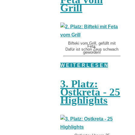
Grill
Bifteki vom Grill, gefüllt mit
Feta:
Dafür ist schon Zeus schwach
geworden!
W E I T E R L E S E N
3. Platz:
Ostkreta - 25
Highlights