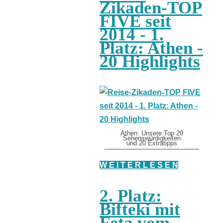
Zikaden-TOP
FIVE seit
2014 - 1.
Platz: Athen -
20 Highlights
Athen: Unsere Top 20
Sehenswürdigkeiten
und 20 Extratipps
W E I T E R L E S E N
2. Platz:
Bifteki mit
Feta vom