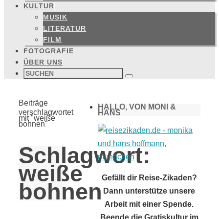
KULTUR
MUSIK
LITERATUR
FILM
FOTOGRAFIE
ÜBER UNS
Suchen
nach:
Suchen
Start
Beiträge
HALLO, VON MONI &
verschlagwortet
HANS
mit "weiße
bohnen"
Schlagwort:
weiße
Gefällt dir Reise-Zikaden?
bohnen
Dann unterstütze unsere
Arbeit mit einer Spende.
Beende die Gratiskultur im