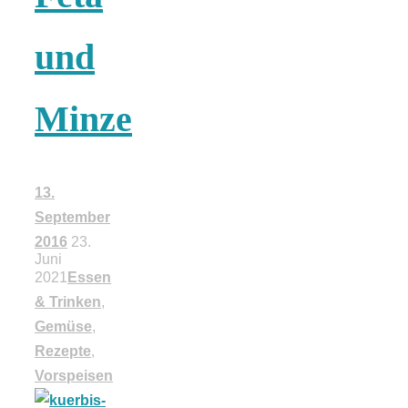
18 Lieblings-
und
Ausflugsziele
Minze
13.
Kotopoulo
September
2016
23.
kapama –
Juni
2021
Essen
& Trinken
,
Geschmortes
Gemüse
,
Rezepte
,
Hähnchen in
Vorspeisen