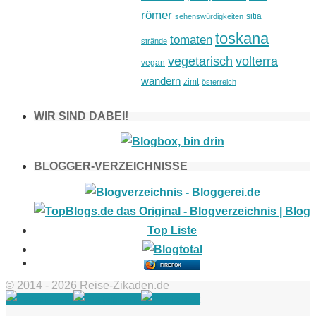
römer
sitia
sehenswürdigkeiten
toskana
tomaten
strände
vegetarisch
volterra
vegan
wandern
zimt
österreich
WIR SIND DABEI!
BLOGGER-VERZEICHNISSE
FIREFOX
© 2014 - 2026 Reise-Zikaden.de