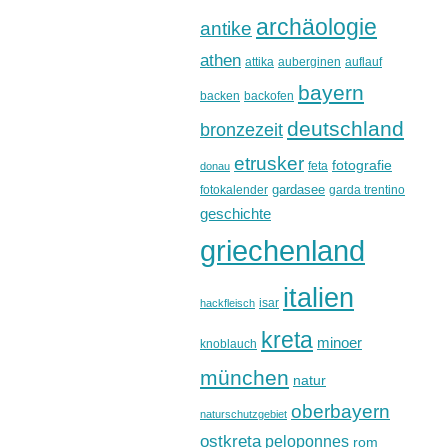
archäologie
antike
athen
attika
auberginen
auflauf
bayern
backen
backofen
deutschland
bronzezeit
etrusker
fotografie
feta
donau
gardasee
fotokalender
garda trentino
geschichte
griechenland
italien
isar
hackfleisch
kreta
minoer
knoblauch
münchen
natur
oberbayern
naturschutzgebiet
ostkreta
peloponnes
rom