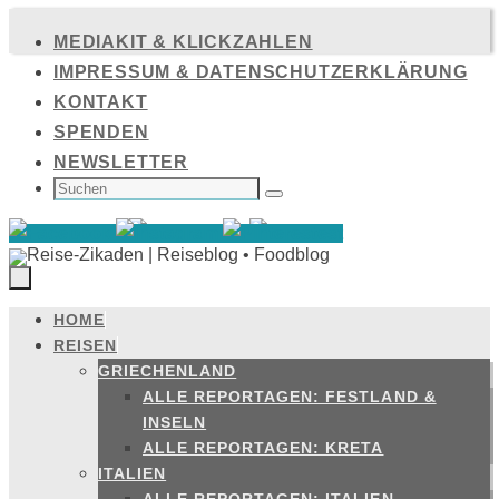
Zum
MEDIAKIT & KLICKZAHLEN
Inhalt
IMPRESSUM & DATENSCHUTZERKLÄRUNG
springen
KONTAKT
SPENDEN
NEWSLETTER
SUCHEN
NACH:
Suchen
HOME
Zum
REISEN
Inhalt
GRIECHENLAND
springen
ALLE REPORTAGEN: FESTLAND &
INSELN
ALLE REPORTAGEN: KRETA
ITALIEN