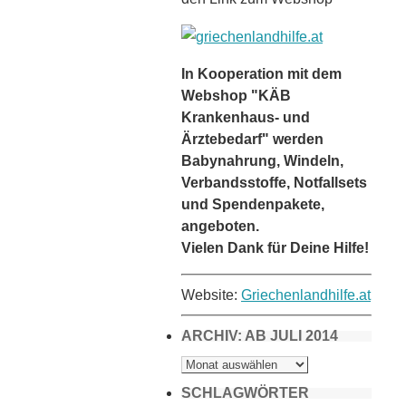
In Kooperation mit dem
Webshop "KÄB
Krankenhaus- und
Ärztebedarf" werden
Babynahrung, Windeln,
Verbandsstoffe, Notfallsets
und Spendenpakete,
angeboten.
Vielen Dank für Deine Hilfe!
Website:
Griechenlandhilfe.at
ARCHIV: AB JULI 2014
ARCHIV:
AB
JULI
2014
SCHLAGWÖRTER