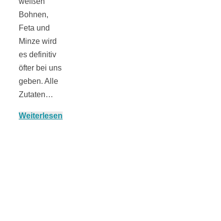
weißen
Bohnen,
Feta und
Minze wird
München:
es definitiv
öfter bei uns
Fototour im
geben. Alle
Zutaten…
Vogelschutzgeb
Weiterlesen
Ismaninger
Speichersee