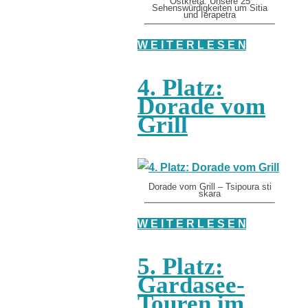
Ostkreta: Unsere 25
Sehenswürdigkeiten um Sitia
und Ierapetra
W E I T E R L E S E N
4. Platz:
Dorade vom
Grill
Dorade vom Grill – Tsipoura sti
skara
W E I T E R L E S E N
5. Platz:
Gardasee-
Touren im