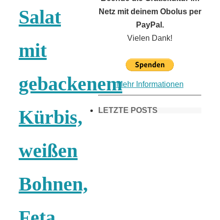
Salat
Netz mit deinem Obolus per
PayPal.
Vielen Dank!
mit
gebackenem
Mehr Informationen
LETZTE POSTS
Kürbis,
weißen
Frühling in
München &
Bohnen,
Umgebung:
Feta