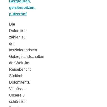
Tomatensauce
mit Zimt
Die
Dolomiten
zählen zu
den
Schwäbische
faszinierendsten
Gebirgslandschaften
Alb: Unsere
der Welt. Im
Reisebericht
16 schönsten
Südtirol:
Dolomitental
Ausflüge um
Villnöss –
Unsere 8
schönsten
Blaubeuren