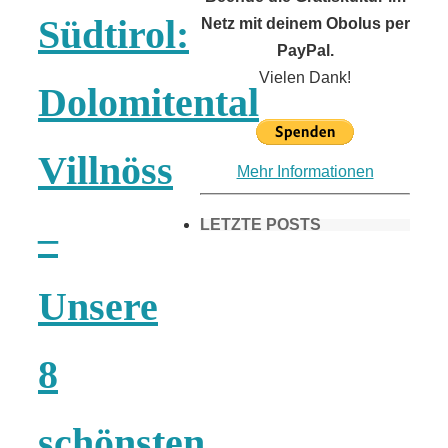
Südtirol:
Netz mit deinem Obolus per
PayPal.
Vielen Dank!
Dolomitental
Villnöss
Mehr Informationen
LETZTE POSTS
–
Unsere
Frühling in
München &
8
Umgebung:
schönsten