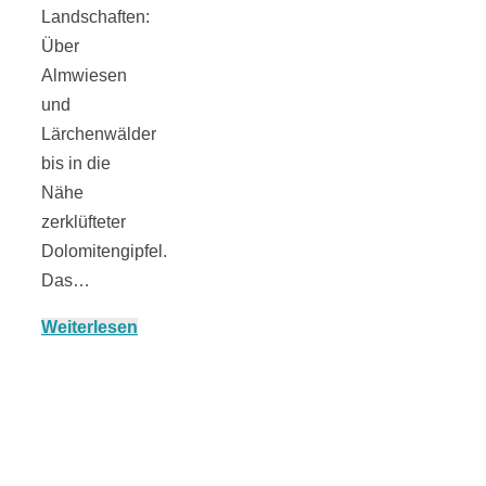
Landschaften:
Über
Almwiesen
München:
und
Lärchenwälder
Fototour im
bis in die
Nähe
Vogelschutzgeb
zerklüfteter
Dolomitengipfel.
Das…
Ismaninger
Weiterlesen
Speichersee