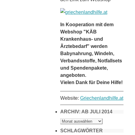
In Kooperation mit dem
Webshop "KÄB
Krankenhaus- und
Ärztebedarf" werden
Babynahrung, Windeln,
Verbandsstoffe, Notfallsets
und Spendenpakete,
angeboten.
Vielen Dank für Deine Hilfe!
Website:
Griechenlandhilfe.at
ARCHIV: AB JULI 2014
ARCHIV:
AB
JULI
2014
SCHLAGWÖRTER