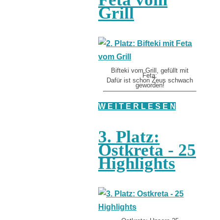
Grill
Bifteki vom Grill, gefüllt mit
Feta:
Dafür ist schon Zeus schwach
geworden!
W E I T E R L E S E N
3. Platz:
Ostkreta - 25
Highlights