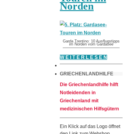
Norden
Garda Trentino: 10 Ausflugstipps
im Norden vom Gardasee
W E I T E R L E S E N
GRIECHENLANDHILFE
Die Griechenlandhilfe hilft
Notleidenden in
Griechenland mit
medizinischen Hilfsgütern
Ein Klick auf das Logo öffnet
den Link zum Webshop