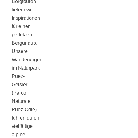
Bergtouren
liefern wir
Inspirationen
für einen
Jahresrückblick
perfekten
Bergurlaub.
Unsere
2021:
Wanderungen
im Naturpark
Niedlicher
Puez-
Geisler
Neuzugang,
(Parco
Naturale
etwas weniger
Puez-Odle)
führen durch
Leser
vielfältige
alpine