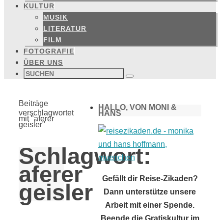
KULTUR
MUSIK
LITERATUR
FILM
FOTOGRAFIE
ÜBER UNS
Suchen
nach:
Suchen
Start
Beiträge
HALLO, VON MONI &
verschlagwortet
HANS
mit "aferer
geisler"
Schlagwort:
aferer
Gefällt dir Reise-Zikaden?
geisler
Dann unterstütze unsere
Arbeit mit einer Spende.
Beende die Gratiskultur im