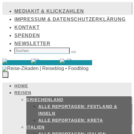
Zum
MEDIAKIT & KLICKZAHLEN
Inhalt
IMPRESSUM & DATENSCHUTZERKLÄRUNG
springen
KONTAKT
SPENDEN
NEWSLETTER
SUCHEN
NACH:
Suchen
HOME
Zum
REISEN
Inhalt
GRIECHENLAND
springen
ALLE REPORTAGEN: FESTLAND &
INSELN
ALLE REPORTAGEN: KRETA
ITALIEN