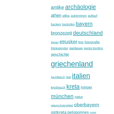
archäologie
antike
athen
attika
auberginen
auflauf
bayern
backen
backofen
deutschland
bronzezeit
etrusker
fotografie
feta
donau
gardasee
fotokalender
garda trentino
geschichte
griechenland
italien
isar
hackfleisch
kreta
minoer
knoblauch
münchen
natur
oberbayern
naturschutzgebiet
ostkreta
peloponnes
rom