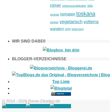
römer
sitia
sehenswürdigkeiten
toskana
tomaten
strände
vegetarisch
volterra
vegan
wandern
zimt
österreich
WIR SIND DABEI!
BLOGGER-VERZEICHNISSE
FIREFOX
© 2014 - 2026 Reise-Zikaden.de