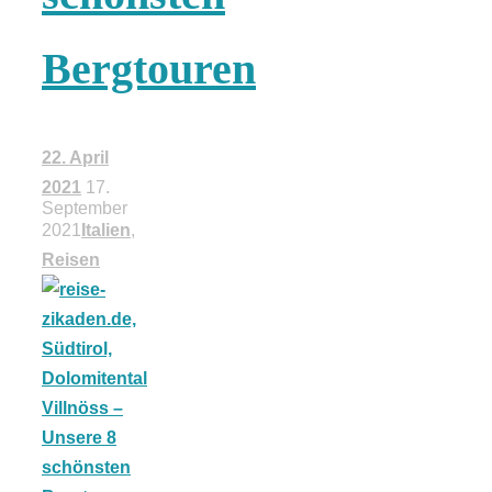
18 Lieblings-
Bergtouren
Ausflugsziele
22. April
2021
17.
September
2021
Italien
,
Kotopoulo
Reisen
kapama –
Geschmortes
Hähnchen in