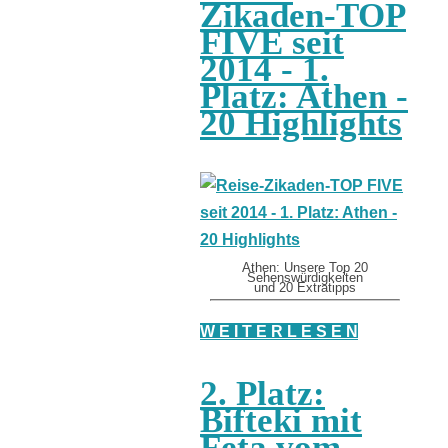
Zikaden-TOP
FIVE seit
2014 - 1.
Platz: Athen -
20 Highlights
Athen: Unsere Top 20
Sehenswürdigkeiten
und 20 Extratipps
W E I T E R L E S E N
2. Platz:
Bifteki mit
Feta vom