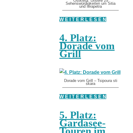
Ostkreta: Unsere 25
Sehenswürdigkeiten um Sitia
und Ierapetra
W E I T E R L E S E N
4. Platz:
Dorade vom
Grill
Dorade vom Grill – Tsipoura sti
skara
W E I T E R L E S E N
5. Platz:
Gardasee-
Touren im