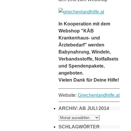
In Kooperation mit dem
Webshop "KÄB
Krankenhaus- und
Ärztebedarf" werden
Babynahrung, Windeln,
Verbandsstoffe, Notfallsets
und Spendenpakete,
angeboten.
Vielen Dank für Deine Hilfe!
Website:
Griechenlandhilfe.at
ARCHIV: AB JULI 2014
ARCHIV:
AB
JULI
2014
SCHLAGWÖRTER