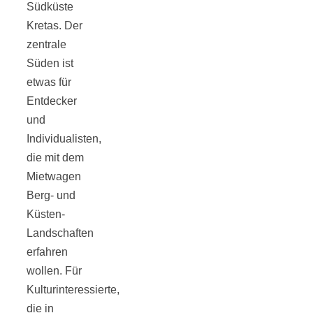
Südküste
Kretas. Der
zentrale
Süden ist
Jahresrückblick
etwas für
Entdecker
2021:
und
Individualisten,
die mit dem
Niedlicher
Mietwagen
Berg- und
Neuzugang,
Küsten-
Landschaften
etwas weniger
erfahren
wollen. Für
Leser
Kulturinteressierte,
die in