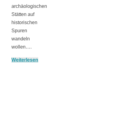
archäologischen
Stätten auf
historischen
München:
Spuren
wandeln
Fototour im
wollen….
Weiterlesen
Vogelschutzgeb
Ismaninger
Speichersee