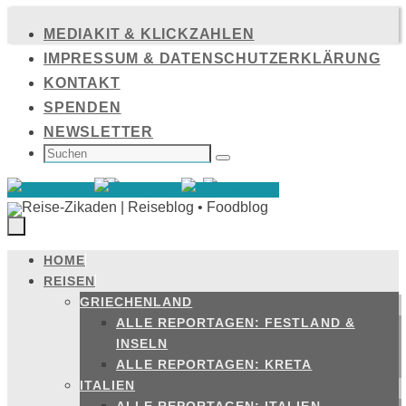
Zum
MEDIAKIT & KLICKZAHLEN
Inhalt
IMPRESSUM & DATENSCHUTZERKLÄRUNG
springen
KONTAKT
SPENDEN
NEWSLETTER
SUCHEN
NACH:
Suchen
HOME
Zum
REISEN
Inhalt
GRIECHENLAND
springen
ALLE REPORTAGEN: FESTLAND &
INSELN
ALLE REPORTAGEN: KRETA
ITALIEN