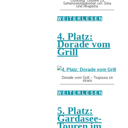
Ostkreta: Unsere 25
Sehenswürdigkeiten um Sitia
und Ierapetra
W E I T E R L E S E N
4. Platz:
Dorade vom
Grill
Dorade vom Grill – Tsipoura sti
skara
W E I T E R L E S E N
5. Platz:
Gardasee-
Touren im