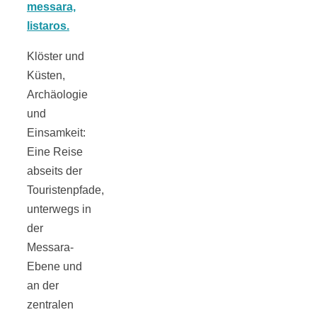
Tomatensauce
mit Zimt
Klöster und
Küsten,
Archäologie
und
Einsamkeit:
Schwäbische
Eine Reise
abseits der
Alb: Unsere
Touristenpfade,
unterwegs in
16 schönsten
der
Messara-
Ausflüge um
Ebene und
an der
Blaubeuren
zentralen