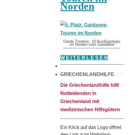
Norden
Garda Trentino: 10 Ausflugstipps
im Norden vom Gardasee
W E I T E R L E S E N
GRIECHENLANDHILFE
Die Griechenlandhilfe hilft
Notleidenden in
Griechenland mit
medizinischen Hilfsgütern
Ein Klick auf das Logo öffnet
den Link zum Webshop