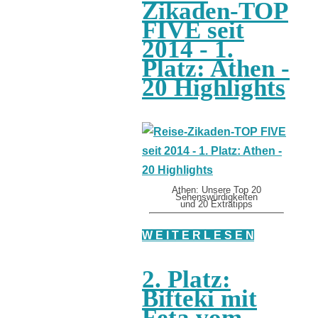
Zikaden-TOP
FIVE seit
2014 - 1.
Platz: Athen -
20 Highlights
Athen: Unsere Top 20
Sehenswürdigkeiten
und 20 Extratipps
W E I T E R L E S E N
2. Platz:
Bifteki mit
Feta vom