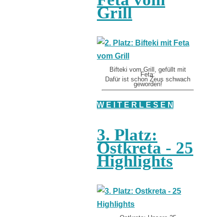
Grill
Bifteki vom Grill, gefüllt mit
Feta:
Dafür ist schon Zeus schwach
geworden!
W E I T E R L E S E N
3. Platz:
Ostkreta - 25
Highlights