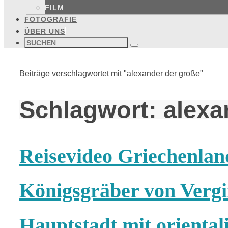
FILM
FOTOGRAFIE
ÜBER UNS
Suchen
nach:
Suchen
Start
Beiträge verschlagwortet mit "alexander der große"
Schlagwort:
alexa
Reisevideo Griechenlan
Königsgräber von Vergi
Hauptstadt mit orientali