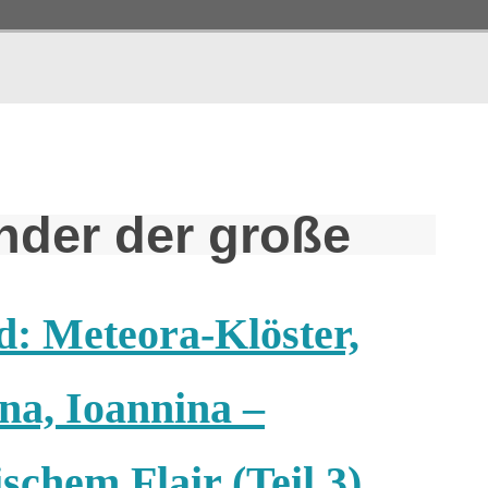
nder der große
d: Meteora-Klöster,
na, Ioannina –
schem Flair (Teil 3)