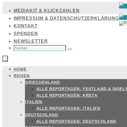
Zum
MEDIAKIT & KLICKZAHLEN
Inhalt
IMPRESSUM & DATENSCHUTZERKLÄRUNG
springen
KONTAKT
SPENDEN
NEWSLETTER
SUCHEN
NACH:
Suchen
HOME
Zum
REISEN
Inhalt
GRIECHENLAND
springen
ALLE REPORTAGEN: FESTLAND & INSEL
ALLE REPORTAGEN: KRETA
ITALIEN
ALLE REPORTAGEN: ITALIEN
DEUTSCHLAND
ALLE REPORTAGEN: DEUTSCHLAND