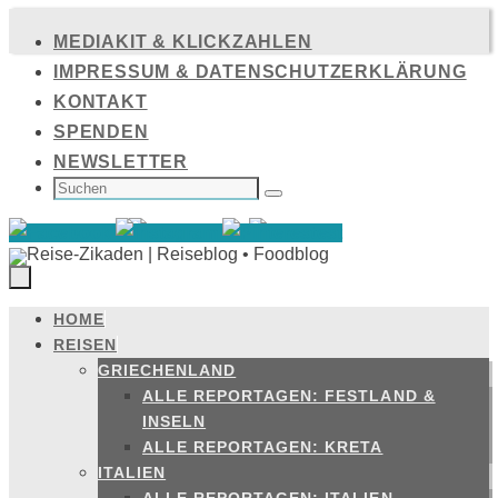
Zum
MEDIAKIT & KLICKZAHLEN
Inhalt
IMPRESSUM & DATENSCHUTZERKLÄRUNG
springen
KONTAKT
SPENDEN
NEWSLETTER
SUCHEN
NACH:
Suchen
HOME
Zum
REISEN
Inhalt
GRIECHENLAND
springen
ALLE REPORTAGEN: FESTLAND &
INSELN
ALLE REPORTAGEN: KRETA
ITALIEN