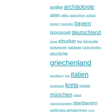
archäologie
antike
athen
attika
auberginen
auflauf
bayern
backen
backofen
deutschland
bronzezeit
etrusker
fotografie
feta
donau
gardasee
fotokalender
garda trentino
geschichte
griechenland
italien
isar
hackfleisch
kreta
minoer
knoblauch
münchen
natur
oberbayern
naturschutzgebiet
ostkreta
peloponnes
rom