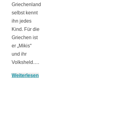
Streusel-
Griechenland
selbst kennt
Dessert mit
ihn jedes
Kind. Für die
Kirschen aus
Griechen ist
er „Mikis“
dem Ofen
und ihr
Volksheld….
Weiterlesen
Pomodori
secchi –
Ofengetrocknet