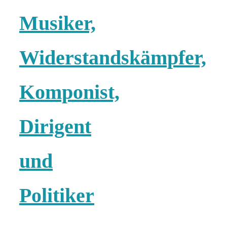
Risotto ai
Musiker,
pomodori secch
Widerstandskämpfer,
– Risotto mit
Komponist,
ofengetrocknet
Dirigent
Tomaten
und
In eigener
Politiker
Sache: Wir