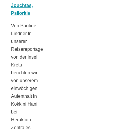
Tomatensauce
mit Zimt
Von Pauline
Lindner In
unserer
Reisereportage
Schwäbische
von der Insel
Kreta
berichten wir
Alb: Unsere
von unserem
einwöchigen
16 schönsten
Aufenthalt in
Kokkini Hani
Ausflüge um
bei
Heraklion.
Blaubeuren
Zentrales