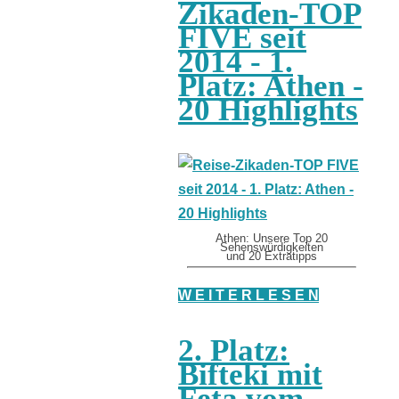
Zikaden-TOP
FIVE seit
2014 - 1.
Platz: Athen -
20 Highlights
Athen: Unsere Top 20
Sehenswürdigkeiten
und 20 Extratipps
W E I T E R L E S E N
2. Platz:
Bifteki mit
Feta vom