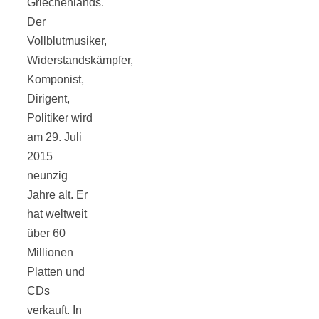
Griechenlands.
Tourentipps
Der
Vollblutmusiker,
zu
Widerstandskämpfer,
Komponist,
Neandertaler-
Dirigent,
Politiker wird
Höhlen
am 29. Juli
2015
neunzig
Jahre alt. Er
hat weltweit
Kirsch-
über 60
Millionen
Crumble:
Platten und
CDs
verkauft. In