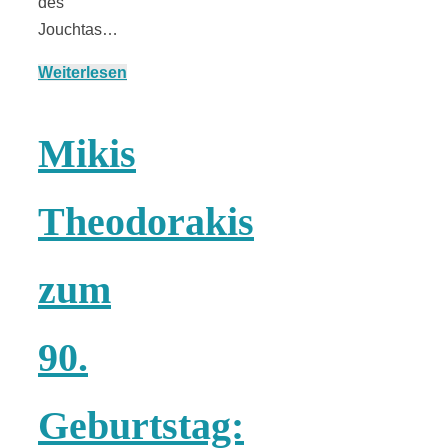
des
Jouchtas…
Weiterlesen
München:
Mikis
Fototour im
Vogelschutzgeb
Theodorakis
Ismaninger
zum
Speichersee
90.
Geburtstag: