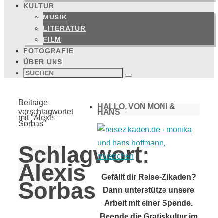
KULTUR
MUSIK
LITERATUR
FILM
FOTOGRAFIE
ÜBER UNS
Suchen
nach:
Suchen
Start
Beiträge
HALLO, VON MONI &
verschlagwortet
HANS
mit "Alexis
Sorbas"
Schlagwort:
Alexis
Gefällt dir Reise-Zikaden?
Sorbas
Dann unterstütze unsere
Arbeit mit einer Spende.
Beende die Gratiskultur im