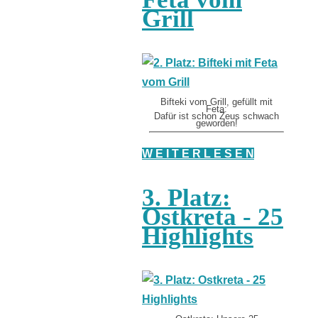
Grill
Bifteki vom Grill, gefüllt mit
Feta:
Dafür ist schon Zeus schwach
geworden!
W E I T E R L E S E N
3. Platz:
Ostkreta - 25
Highlights