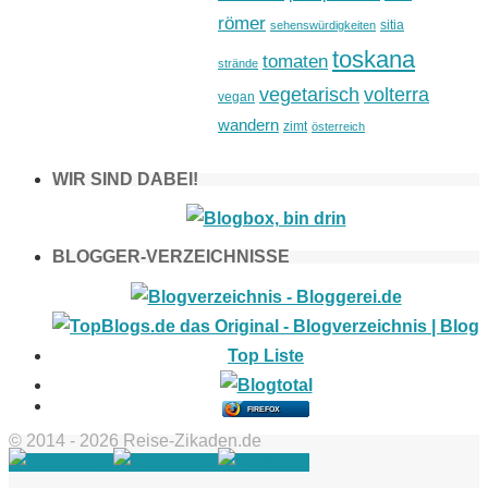
römer
sitia
sehenswürdigkeiten
toskana
tomaten
strände
vegetarisch
volterra
vegan
wandern
zimt
österreich
WIR SIND DABEI!
BLOGGER-VERZEICHNISSE
FIREFOX
© 2014 - 2026 Reise-Zikaden.de