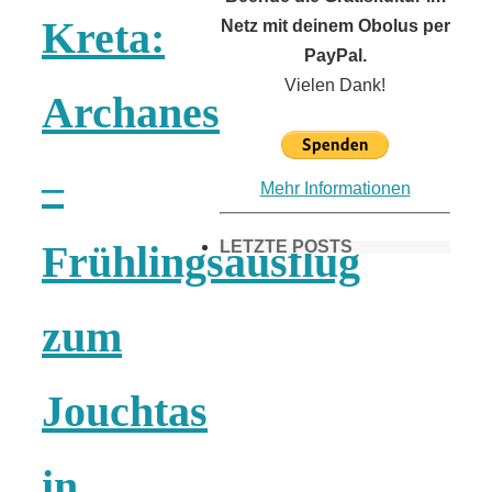
Kreta:
Netz mit deinem Obolus per
PayPal.
Vielen Dank!
Archanes
–
Mehr Informationen
LETZTE POSTS
Frühlingsausflug
zum
Frühling in
München &
Jouchtas
Umgebung:
in