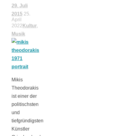
29. Juli
schließen
2015
25.
April
2022
Kultur
,
FeedBurner
Musik
Nutzerkonto
für RSS
Mikis
Theodorakis
ist einer der
politischsten
Altsteinzeit in
und
tiefgründigsten
Bayern: 12
Künstler