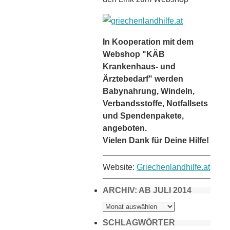
In Kooperation mit dem
Webshop "KÄB
Krankenhaus- und
Ärztebedarf" werden
Babynahrung, Windeln,
Verbandsstoffe, Notfallsets
und Spendenpakete,
angeboten.
Vielen Dank für Deine Hilfe!
Website:
Griechenlandhilfe.at
ARCHIV: AB JULI 2014
ARCHIV:
AB
JULI
2014
SCHLAGWÖRTER