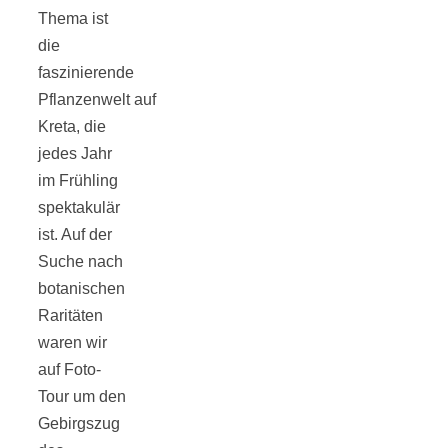
Thema ist
die
faszinierende
Pflanzenwelt auf
Jahresrückblick
Kreta, die
jedes Jahr
2021:
im Frühling
spektakulär
Niedlicher
ist. Auf der
Suche nach
Neuzugang,
botanischen
Raritäten
waren wir
etwas weniger
auf Foto-
Tour um den
Leser
Gebirgszug