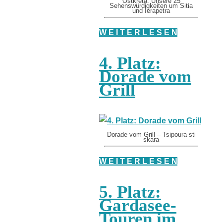
Ostkreta: Unsere 25
Sehenswürdigkeiten um Sitia
und Ierapetra
W E I T E R L E S E N
4. Platz:
Dorade vom
Grill
Dorade vom Grill – Tsipoura sti
skara
W E I T E R L E S E N
5. Platz:
Gardasee-
Touren im