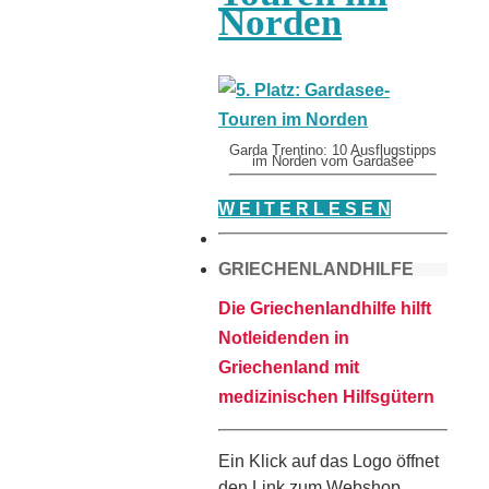
Norden
Garda Trentino: 10 Ausflugstipps
im Norden vom Gardasee
W E I T E R L E S E N
GRIECHENLANDHILFE
Die Griechenlandhilfe hilft
Notleidenden in
Griechenland mit
medizinischen Hilfsgütern
Ein Klick auf das Logo öffnet
den Link zum Webshop