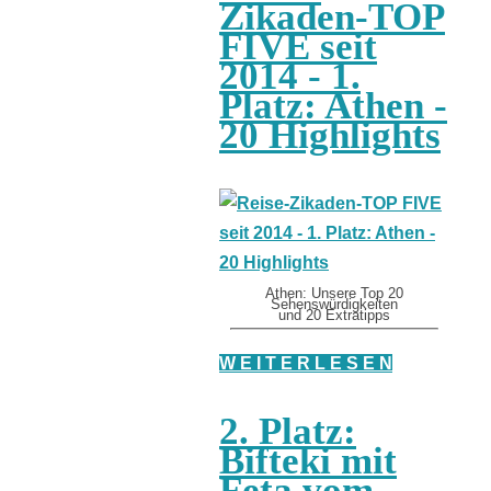
Zikaden-TOP
FIVE seit
2014 - 1.
Platz: Athen -
20 Highlights
Athen: Unsere Top 20
Sehenswürdigkeiten
und 20 Extratipps
W E I T E R L E S E N
2. Platz:
Bifteki mit
Feta vom