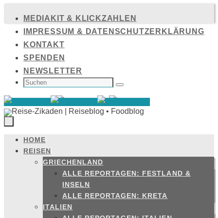
Zum
MEDIAKIT & KLICKZAHLEN
Inhalt
IMPRESSUM & DATENSCHUTZERKLÄRUNG
springen
KONTAKT
SPENDEN
NEWSLETTER
SUCHEN
NACH:
Suchen
HOME
Zum
REISEN
Inhalt
GRIECHENLAND
springen
ALLE REPORTAGEN: FESTLAND &
INSELN
ALLE REPORTAGEN: KRETA
ITALIEN