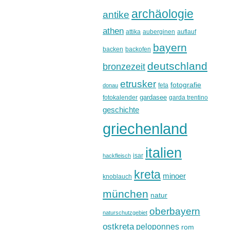
archäologie
antike
athen
attika
auberginen
auflauf
bayern
backen
backofen
deutschland
bronzezeit
etrusker
fotografie
feta
donau
gardasee
fotokalender
garda trentino
geschichte
griechenland
italien
isar
hackfleisch
kreta
minoer
knoblauch
münchen
natur
oberbayern
naturschutzgebiet
ostkreta
peloponnes
rom