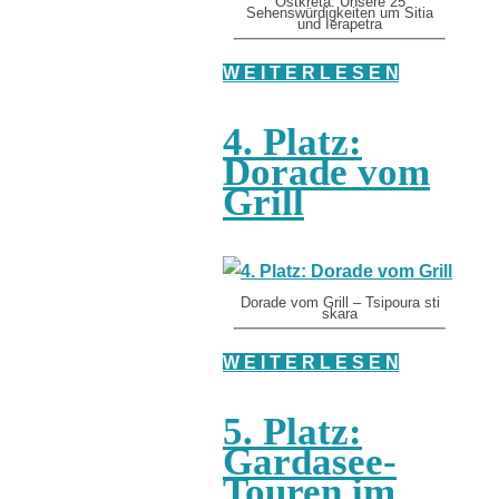
Ostkreta: Unsere 25
Sehenswürdigkeiten um Sitia
und Ierapetra
W E I T E R L E S E N
4. Platz:
Dorade vom
Grill
Dorade vom Grill – Tsipoura sti
skara
W E I T E R L E S E N
5. Platz:
Gardasee-
Touren im