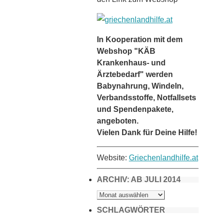
In Kooperation mit dem
Webshop "KÄB
Krankenhaus- und
Ärztebedarf" werden
Babynahrung, Windeln,
Verbandsstoffe, Notfallsets
und Spendenpakete,
angeboten.
Vielen Dank für Deine Hilfe!
Website:
Griechenlandhilfe.at
ARCHIV: AB JULI 2014
ARCHIV:
AB
JULI
2014
SCHLAGWÖRTER