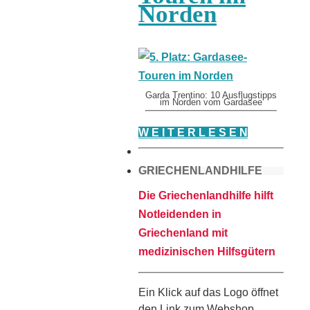
Norden
Garda Trentino: 10 Ausflugstipps
im Norden vom Gardasee
W E I T E R L E S E N
GRIECHENLANDHILFE
Die Griechenlandhilfe hilft
Notleidenden in
Griechenland mit
medizinischen Hilfsgütern
Ein Klick auf das Logo öffnet
den Link zum Webshop