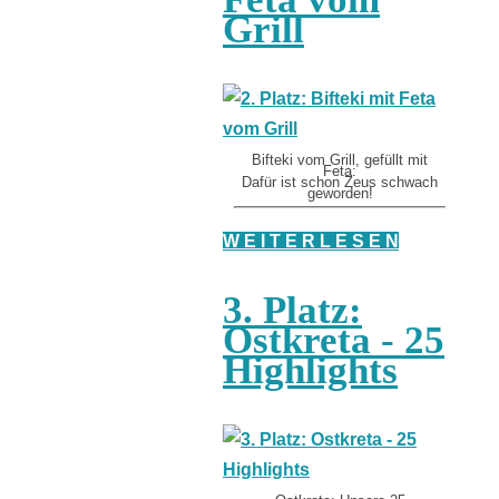
Grill
Bifteki vom Grill, gefüllt mit
Feta:
Dafür ist schon Zeus schwach
geworden!
W E I T E R L E S E N
3. Platz:
Ostkreta - 25
Highlights