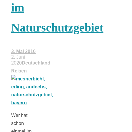
im
18 Lieblings-
Naturschutzgebiet
Ausflugsziele
3. Mai 2016
2. Juni
2020
Deutschland
,
Kotopoulo
Reisen
kapama –
Geschmortes
Wer hat
Hähnchen in
schon
einmal im