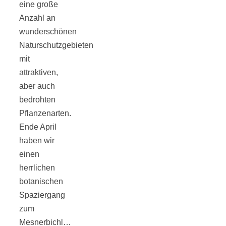
eine große
Anzahl an
wunderschönen
Naturschutzgebieten
Jahresrückblick
mit
attraktiven,
2021:
aber auch
bedrohten
Pflanzenarten.
Niedlicher
Ende April
haben wir
Neuzugang,
einen
herrlichen
etwas weniger
botanischen
Spaziergang
Leser
zum
Mesnerbichl…