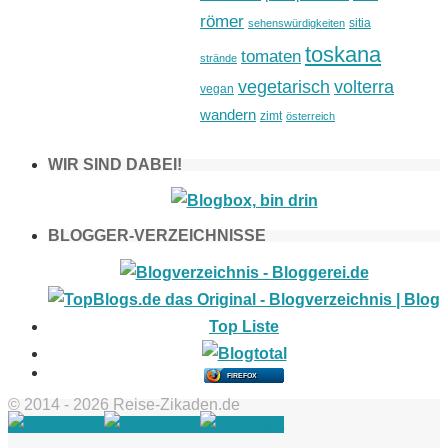
römer
sitia
sehenswürdigkeiten
toskana
tomaten
strände
vegetarisch
volterra
vegan
wandern
zimt
österreich
WIR SIND DABEI!
BLOGGER-VERZEICHNISSE
FIREFOX
© 2014 - 2026 Reise-Zikaden.de