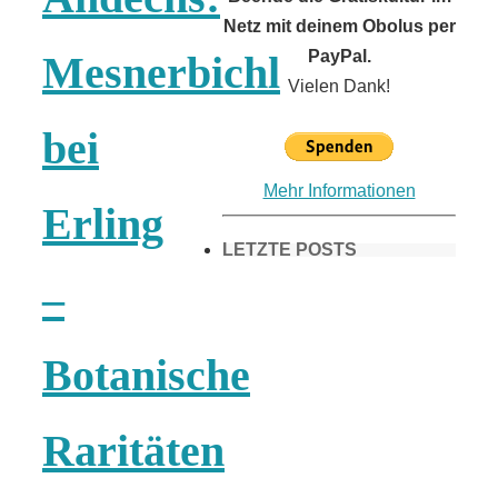
Netz mit deinem Obolus per
PayPal.
Mesnerbichl
Vielen Dank!
bei
Mehr Informationen
Erling
LETZTE POSTS
–
Frühling in
Botanische
München &
Raritäten
Umgebung: