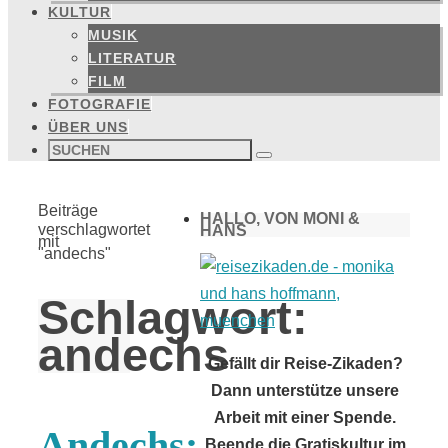
KULTUR
MUSIK
LITERATUR
FILM
FOTOGRAFIE
ÜBER UNS
Suchen
nach:
Suchen
Start
Beiträge
HALLO, VON MONI &
verschlagwortet
HANS
mit
"andechs"
Schlagwort:
andechs
Gefällt dir Reise-Zikaden?
Dann unterstütze unsere
Arbeit mit einer Spende.
Andechs:
Beende die Gratiskultur im