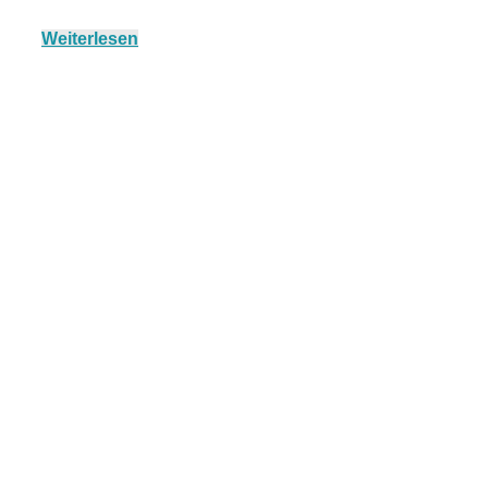
Weiterlesen
München:
Fototour im
Vogelschutzgeb
Ismaninger
Speichersee