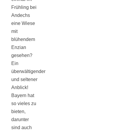
Tomatensauce
Frühling bei
Andechs
mit Zimt
eine Wiese
mit
blühendem
Enzian
gesehen?
Schwäbische
Ein
überwältigender
Alb: Unsere
und seltener
Anblick!
16 schönsten
Bayern hat
so vieles zu
Ausflüge um
bieten,
darunter
Blaubeuren
sind auch