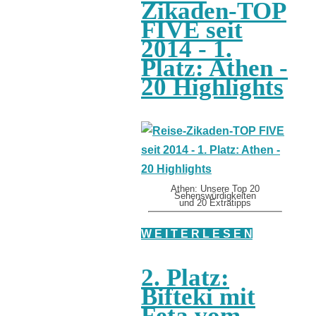
Zikaden-TOP
FIVE seit
2014 - 1.
Platz: Athen -
20 Highlights
Athen: Unsere Top 20
Sehenswürdigkeiten
und 20 Extratipps
W E I T E R L E S E N
2. Platz:
Bifteki mit
Feta vom