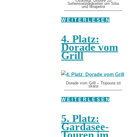
Ostkreta: Unsere 25
Sehenswürdigkeiten um Sitia
und Ierapetra
W E I T E R L E S E N
4. Platz:
Dorade vom
Grill
Dorade vom Grill – Tsipoura sti
skara
W E I T E R L E S E N
5. Platz:
Gardasee-
Touren im