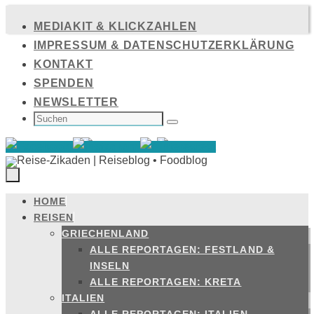
Zum
MEDIAKIT & KLICKZAHLEN
Inhalt
IMPRESSUM & DATENSCHUTZERKLÄRUNG
springen
KONTAKT
SPENDEN
NEWSLETTER
SUCHEN
NACH:
Suchen
HOME
Zum
REISEN
Inhalt
GRIECHENLAND
springen
ALLE REPORTAGEN: FESTLAND &
INSELN
ALLE REPORTAGEN: KRETA
ITALIEN