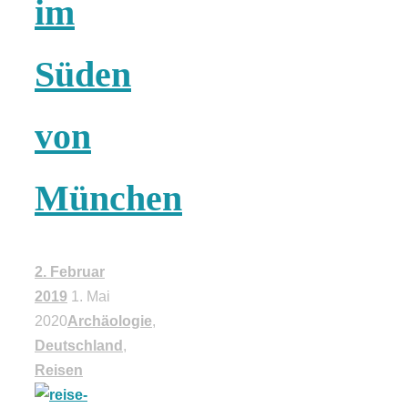
im
18 Lieblings-
Süden
Ausflugsziele
von
München
Kotopoulo
kapama –
2. Februar
2019
1. Mai
Geschmortes
2020
Archäologie
,
Deutschland
,
Hähnchen in
Reisen