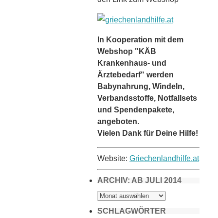
In Kooperation mit dem
Webshop "KÄB
Krankenhaus- und
Ärztebedarf" werden
Babynahrung, Windeln,
Verbandsstoffe, Notfallsets
und Spendenpakete,
angeboten.
Vielen Dank für Deine Hilfe!
Website:
Griechenlandhilfe.at
ARCHIV: AB JULI 2014
ARCHIV:
AB
JULI
2014
SCHLAGWÖRTER