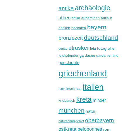
archäologie
antike
athen
attika
auberginen
auflauf
bayern
backen
backofen
deutschland
bronzezeit
etrusker
fotografie
feta
donau
gardasee
fotokalender
garda trentino
geschichte
griechenland
italien
isar
hackfleisch
kreta
minoer
knoblauch
münchen
natur
oberbayern
naturschutzgebiet
ostkreta
peloponnes
rom