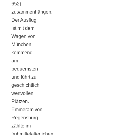
652)
zusammenhängen.
Der Ausflug
ist mit dem
Jahresrückblick
Wagen von
München
2021:
kommend
am
Niedlicher
bequemsten
und führt zu
geschichtlich
Neuzugang,
wertvollen
Plätzen.
etwas weniger
Emmeram von
Regensburg
Leser
zählte im
frühmittelalterlichen