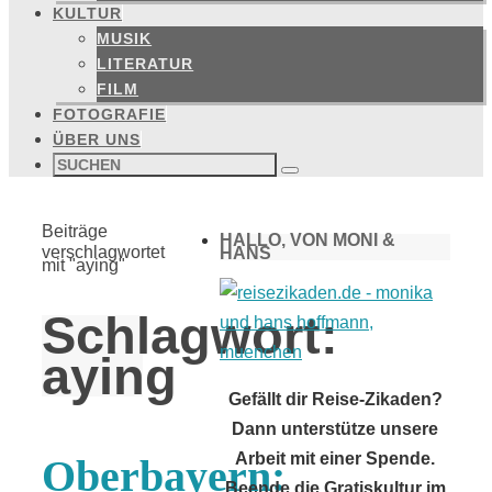
KULTUR
MUSIK
LITERATUR
FILM
FOTOGRAFIE
ÜBER UNS
Suchen
nach:
Suchen
Start
Beiträge
HALLO, VON MONI &
verschlagwortet
HANS
mit "aying"
Schlagwort:
aying
Gefällt dir Reise-Zikaden?
Dann unterstütze unsere
Arbeit mit einer Spende.
Oberbayern:
Beende die Gratiskultur im