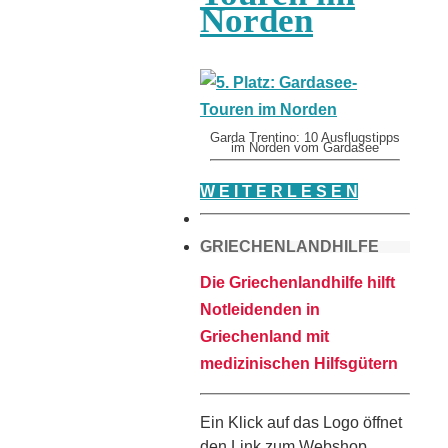
Norden
Garda Trentino: 10 Ausflugstipps
im Norden vom Gardasee
W E I T E R L E S E N
GRIECHENLANDHILFE
Die Griechenlandhilfe hilft
Notleidenden in
Griechenland mit
medizinischen Hilfsgütern
Ein Klick auf das Logo öffnet
den Link zum Webshop