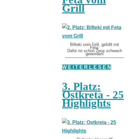
Grill
Bifteki vom Grill, gefüllt mit
Feta:
Dafür ist schon Zeus schwach
geworden!
W E I T E R L E S E N
3. Platz:
Ostkreta - 25
Highlights