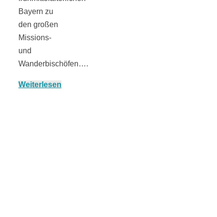
Bayern zu
den großen
Missions-
München:
und
Wanderbischöfen….
Fototour im
Weiterlesen
Vogelschutzgeb
Ismaninger
Speichersee