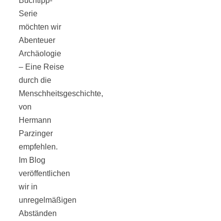
Buchtipp-
Tomatensauce
Serie
möchten wir
mit Zimt
Abenteuer
Archäologie
– Eine Reise
durch die
Menschheitsgeschichte,
Schwäbische
von
Hermann
Alb: Unsere
Parzinger
empfehlen.
16 schönsten
Im Blog
veröffentlichen
Ausflüge um
wir in
unregelmäßigen
Blaubeuren
Abständen