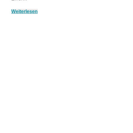
Weiterlesen
München:
Fototour im
Vogelschutzgeb
Ismaninger
Speichersee