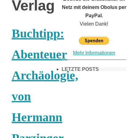
Verlag
Netz mit deinem Obolus per
PayPal.
Vielen Dank!
Buchtipp:
Abenteuer
Mehr Informationen
LETZTE POSTS
Archäologie,
von
Frühling in
München &
Hermann
Umgebung: