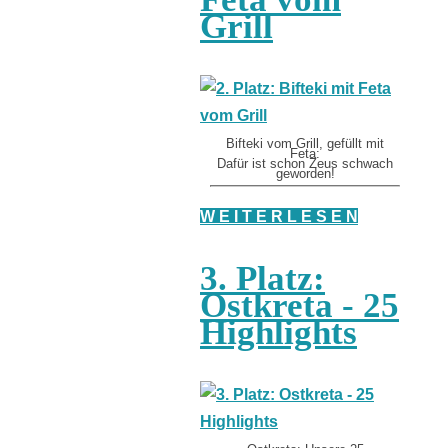
Grill
Bifteki vom Grill, gefüllt mit
Feta:
Dafür ist schon Zeus schwach
geworden!
W E I T E R L E S E N
3. Platz:
Ostkreta - 25
Highlights