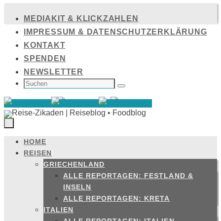
Zum
MEDIAKIT & KLICKZAHLEN
Inhalt
IMPRESSUM & DATENSCHUTZERKLÄRUNG
springen
KONTAKT
SPENDEN
NEWSLETTER
SUCHEN
NACH:
Suchen
HOME
Zum
REISEN
Inhalt
GRIECHENLAND
springen
ALLE REPORTAGEN: FESTLAND &
INSELN
ALLE REPORTAGEN: KRETA
ITALIEN