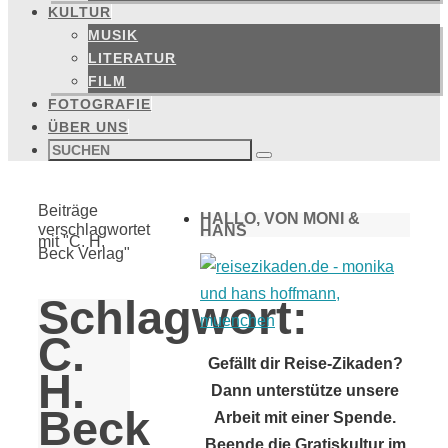
KULTUR
MUSIK
LITERATUR
FILM
FOTOGRAFIE
ÜBER UNS
Suchen
nach:
Suchen
Start
Beiträge
HALLO, VON MONI &
verschlagwortet
HANS
mit "C. H.
Beck Verlag"
Schlagwort:
C.
Gefällt dir Reise-Zikaden?
H.
Dann unterstütze unsere
Beck
Arbeit mit einer Spende.
Beende die Gratiskultur im