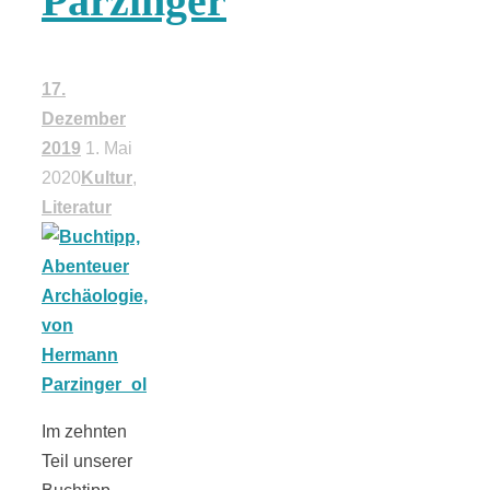
Parzinger
18 Lieblings-
17.
Ausflugsziele
Dezember
2019
1. Mai
2020
Kultur
,
Literatur
Kotopoulo
kapama –
Geschmortes
Hähnchen in
Im zehnten
Teil unserer