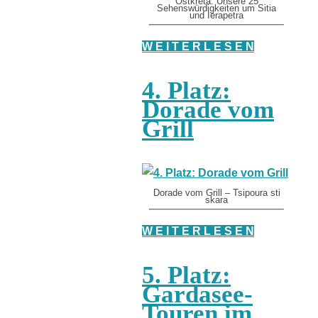
Ostkreta: Unsere 25
Sehenswürdigkeiten um Sitia
und Ierapetra
W E I T E R L E S E N
4. Platz:
Dorade vom
Grill
Dorade vom Grill – Tsipoura sti
skara
W E I T E R L E S E N
5. Platz:
Gardasee-
Touren im