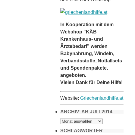
In Kooperation mit dem
Webshop "KÄB
Krankenhaus- und
Ärztebedarf" werden
Babynahrung, Windeln,
Verbandsstoffe, Notfallsets
und Spendenpakete,
angeboten.
Vielen Dank für Deine Hilfe!
Website:
Griechenlandhilfe.at
ARCHIV: AB JULI 2014
ARCHIV:
AB
JULI
2014
SCHLAGWÖRTER