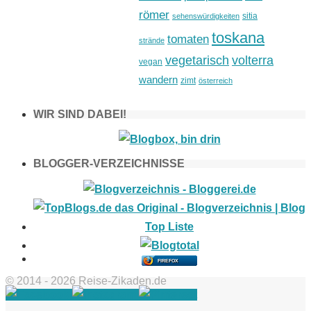
römer
sitia
sehenswürdigkeiten
toskana
tomaten
strände
vegetarisch
volterra
vegan
wandern
zimt
österreich
WIR SIND DABEI!
BLOGGER-VERZEICHNISSE
FIREFOX
© 2014 - 2026 Reise-Zikaden.de