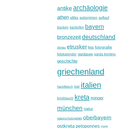
archäologie
antike
athen
attika
auberginen
auflauf
bayern
backen
backofen
deutschland
bronzezeit
etrusker
fotografie
feta
donau
gardasee
fotokalender
garda trentino
geschichte
griechenland
italien
isar
hackfleisch
kreta
minoer
knoblauch
münchen
natur
oberbayern
naturschutzgebiet
ostkreta
peloponnes
rom