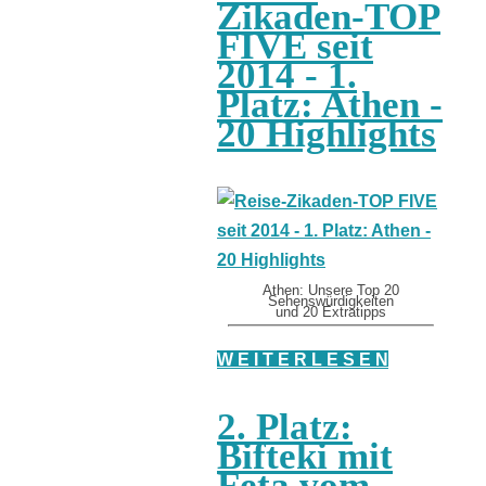
Zikaden-TOP
FIVE seit
2014 - 1.
Platz: Athen -
20 Highlights
Athen: Unsere Top 20
Sehenswürdigkeiten
und 20 Extratipps
W E I T E R L E S E N
2. Platz:
Bifteki mit
Feta vom