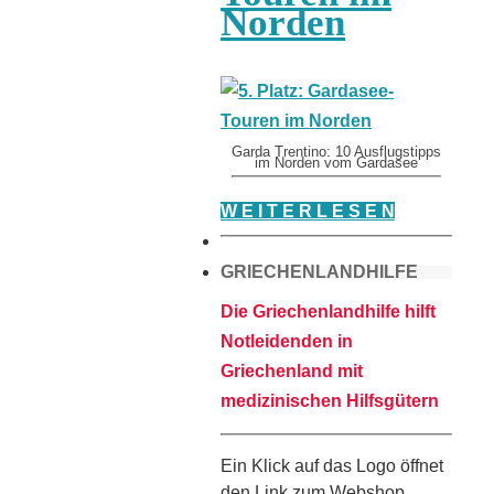
Norden
Garda Trentino: 10 Ausflugstipps
im Norden vom Gardasee
W E I T E R L E S E N
GRIECHENLANDHILFE
Die Griechenlandhilfe hilft
Notleidenden in
Griechenland mit
medizinischen Hilfsgütern
Ein Klick auf das Logo öffnet
den Link zum Webshop