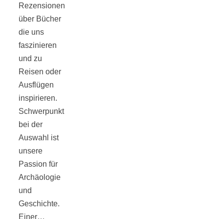
Rezensionen
über Bücher
die uns
faszinieren
Jahresrückblick
und zu
Reisen oder
2021:
Ausflügen
inspirieren.
Schwerpunkt
Niedlicher
bei der
Auswahl ist
Neuzugang,
unsere
Passion für
etwas weniger
Archäologie
und
Leser
Geschichte.
Einer…