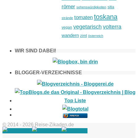
römer
sitia
sehenswürdigkeiten
toskana
tomaten
strände
vegetarisch
volterra
vegan
wandern
zimt
österreich
WIR SIND DABEI!
BLOGGER-VERZEICHNISSE
FIREFOX
© 2014 - 2026 Reise-Zikaden.de