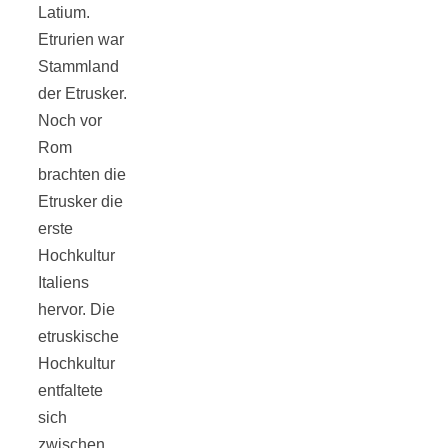
Tomatensauce
Latium.
Etrurien war
mit Zimt
Stammland
der Etrusker.
Noch vor
Rom
brachten die
Schwäbische
Etrusker die
erste
Alb: Unsere
Hochkultur
Italiens
hervor. Die
16 schönsten
etruskische
Hochkultur
Ausflüge um
entfaltete
sich
Blaubeuren
zwischen