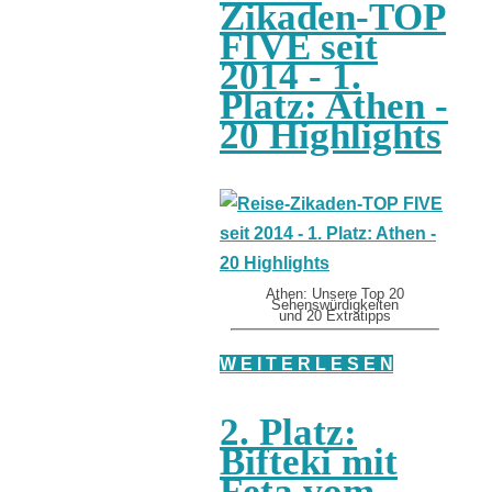
Zikaden-TOP
FIVE seit
2014 - 1.
Platz: Athen -
20 Highlights
Athen: Unsere Top 20
Sehenswürdigkeiten
und 20 Extratipps
W E I T E R L E S E N
2. Platz:
Bifteki mit
Feta vom