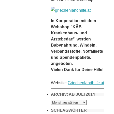
In Kooperation mit dem
Webshop "KÄB
Krankenhaus- und
Ärztebedarf" werden
Babynahrung, Windeln,
Verbandsstoffe, Notfallsets
und Spendenpakete,
angeboten.
Vielen Dank für Deine Hilfe!
Website:
Griechenlandhilfe.at
ARCHIV: AB JULI 2014
ARCHIV:
AB
JULI
2014
SCHLAGWÖRTER