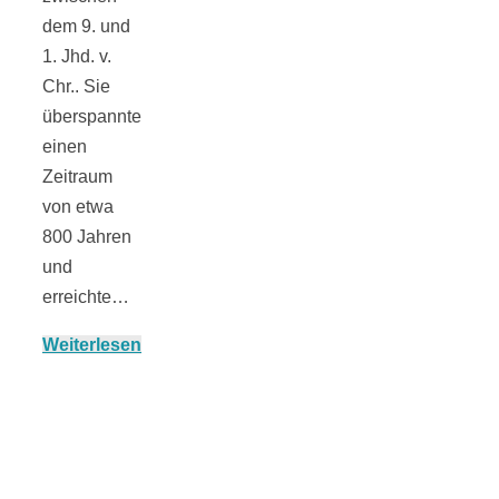
dem 9. und
1. Jhd. v.
Chr.. Sie
überspannte
Jahresrückblick
einen
Zeitraum
2021:
von etwa
800 Jahren
Niedlicher
und
erreichte…
Neuzugang,
Weiterlesen
etwas weniger
Leser