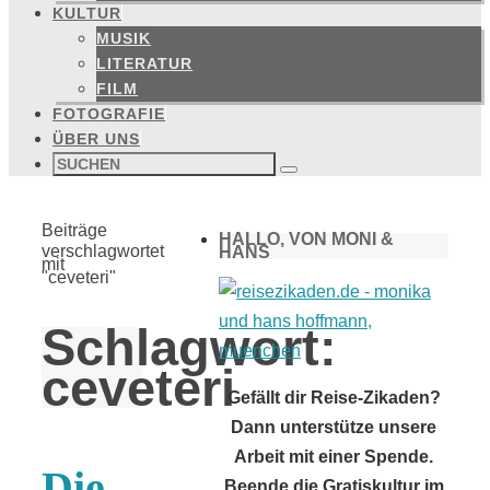
KULTUR
MUSIK
LITERATUR
FILM
FOTOGRAFIE
ÜBER UNS
Suchen
nach:
Suchen
Start
Beiträge
HALLO, VON MONI &
verschlagwortet
HANS
mit
"ceveteri"
Schlagwort:
ceveteri
Gefällt dir Reise-Zikaden?
Dann unterstütze unsere
Arbeit mit einer Spende.
Die
Beende die Gratiskultur im