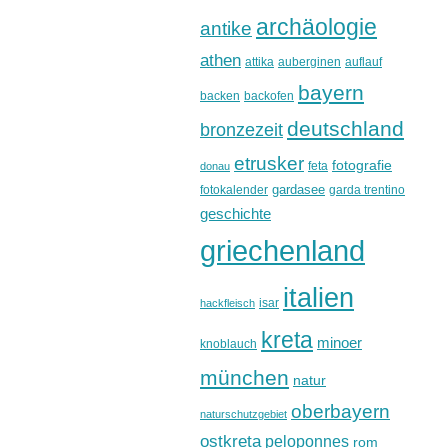
archäologie
antike
athen
attika
auberginen
auflauf
bayern
backen
backofen
deutschland
bronzezeit
etrusker
fotografie
feta
donau
gardasee
fotokalender
garda trentino
geschichte
griechenland
italien
isar
hackfleisch
kreta
minoer
knoblauch
münchen
natur
oberbayern
naturschutzgebiet
ostkreta
peloponnes
rom