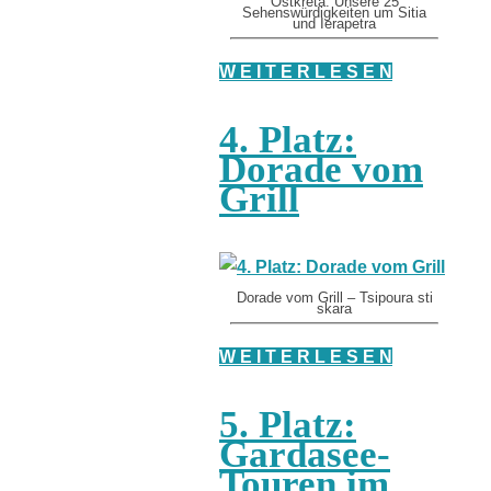
Ostkreta: Unsere 25
Sehenswürdigkeiten um Sitia
und Ierapetra
W E I T E R L E S E N
4. Platz:
Dorade vom
Grill
Dorade vom Grill – Tsipoura sti
skara
W E I T E R L E S E N
5. Platz:
Gardasee-
Touren im