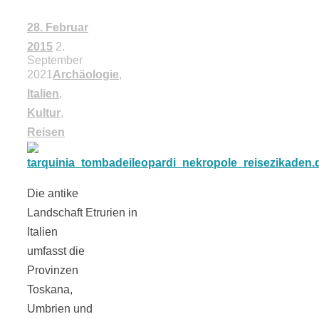
18 Lieblings-
28. Februar
2015
2.
September
Ausflugsziele
2021
Archäologie
,
Italien
,
Kultur
,
Reisen
Kotopoulo
Die antike
kapama –
Landschaft Etrurien in
Italien
Geschmortes
umfasst die
Provinzen
Hähnchen in
Toskana,
Umbrien und