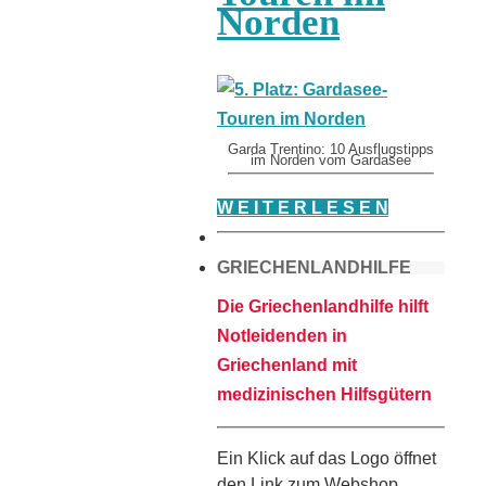
Norden
Garda Trentino: 10 Ausflugstipps
im Norden vom Gardasee
W E I T E R L E S E N
GRIECHENLANDHILFE
Die Griechenlandhilfe hilft
Notleidenden in
Griechenland mit
medizinischen Hilfsgütern
Ein Klick auf das Logo öffnet
den Link zum Webshop