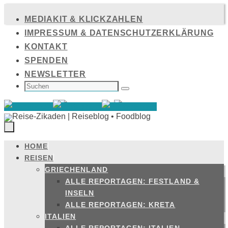
Zum
MEDIAKIT & KLICKZAHLEN
Inhalt
IMPRESSUM & DATENSCHUTZERKLÄRUNG
springen
KONTAKT
SPENDEN
NEWSLETTER
SUCHEN
NACH:
Suchen
HOME
Zum
REISEN
Inhalt
GRIECHENLAND
springen
ALLE REPORTAGEN: FESTLAND &
INSELN
ALLE REPORTAGEN: KRETA
ITALIEN