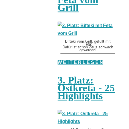
Grill
Bifteki vom Grill, gefüllt mit
Feta:
Dafür ist schon Zeus schwach
geworden!
W E I T E R L E S E N
3. Platz:
Ostkreta - 25
Highlights