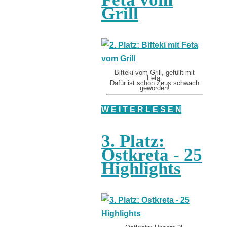
Grill
Bifteki vom Grill, gefüllt mit
Feta:
Dafür ist schon Zeus schwach
geworden!
W E I T E R L E S E N
3. Platz:
Ostkreta - 25
Highlights