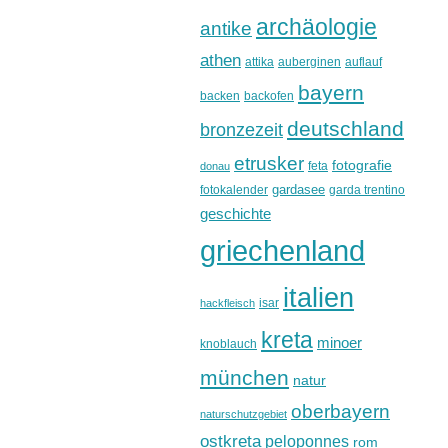
archäologie
antike
athen
attika
auberginen
auflauf
bayern
backen
backofen
deutschland
bronzezeit
etrusker
fotografie
feta
donau
gardasee
fotokalender
garda trentino
geschichte
griechenland
italien
isar
hackfleisch
kreta
minoer
knoblauch
münchen
natur
oberbayern
naturschutzgebiet
ostkreta
peloponnes
rom