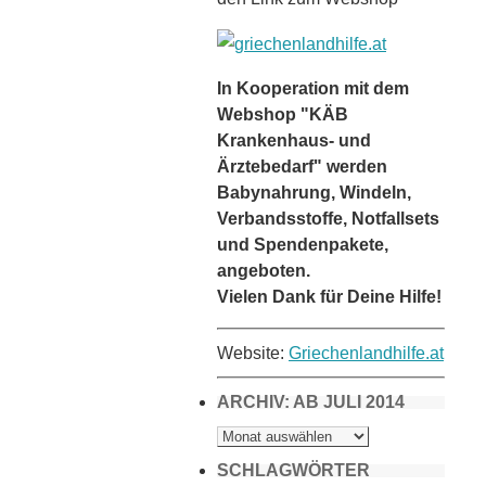
In Kooperation mit dem
Webshop "KÄB
Krankenhaus- und
Ärztebedarf" werden
Babynahrung, Windeln,
Verbandsstoffe, Notfallsets
und Spendenpakete,
angeboten.
Vielen Dank für Deine Hilfe!
Website:
Griechenlandhilfe.at
ARCHIV: AB JULI 2014
ARCHIV:
AB
JULI
2014
SCHLAGWÖRTER