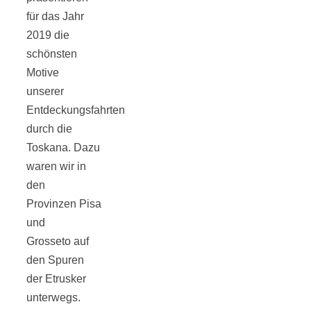
für das Jahr
2019 die
schönsten
Motive
Jahresrückblick
unserer
Entdeckungsfahrten
2021:
durch die
Toskana. Dazu
Niedlicher
waren wir in
den
Neuzugang,
Provinzen Pisa
und
etwas weniger
Grosseto auf
den Spuren
der Etrusker
Leser
unterwegs.