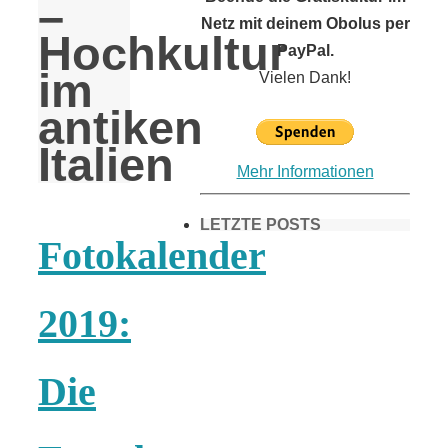
–
Netz mit deinem Obolus per
Hochkultur
PayPal.
im
Vielen Dank!
antiken
Italien
Mehr Informationen
LETZTE POSTS
Fotokalender
Frühling in
2019:
München &
Die
Umgebung: