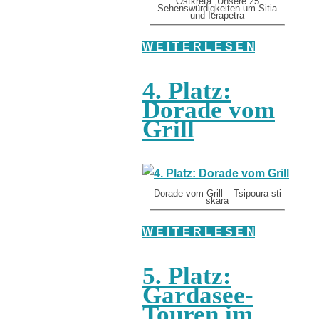
Ostkreta: Unsere 25
Sehenswürdigkeiten um Sitia
und Ierapetra
W E I T E R L E S E N
4. Platz:
Dorade vom
Grill
Dorade vom Grill – Tsipoura sti
skara
W E I T E R L E S E N
5. Platz:
Gardasee-
Touren im