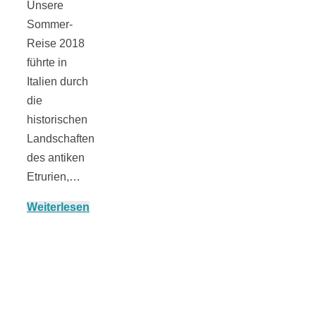
Unsere
Sommer-
Reise 2018
München:
führte in
Italien durch
die
Fototour im
historischen
Landschaften
Vogelschutzgeb
des antiken
Etrurien,…
Ismaninger
Weiterlesen
Speichersee