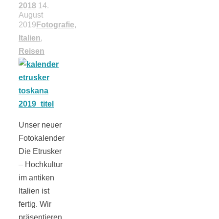
Tomatensauce
2018
14.
August
2019
Fotografie
,
mit Zimt
Italien
,
Reisen
Schwäbische
Alb: Unsere
Unser neuer
Fotokalender
Die Etrusker
16 schönsten
– Hochkultur
im antiken
Ausflüge um
Italien ist
fertig. Wir
Blaubeuren
präsentieren