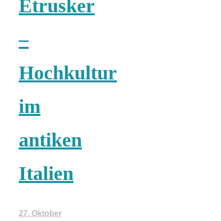
Etrusker
18 Lieblings-
–
Ausflugsziele
Hochkultur
im
Kotopoulo
antiken
kapama –
Geschmortes
Italien
Hähnchen in
27. Oktober