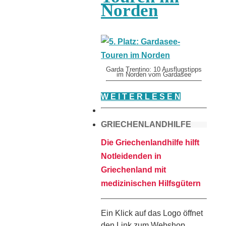
Norden
Garda Trentino: 10 Ausflugstipps
im Norden vom Gardasee
W E I T E R L E S E N
GRIECHENLANDHILFE
Die Griechenlandhilfe hilft
Notleidenden in
Griechenland mit
medizinischen Hilfsgütern
Ein Klick auf das Logo öffnet
den Link zum Webshop