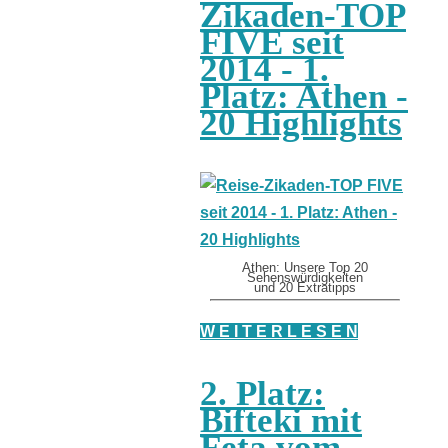
Zikaden-TOP
FIVE seit
2014 - 1.
Platz: Athen -
20 Highlights
Athen: Unsere Top 20
Sehenswürdigkeiten
und 20 Extratipps
W E I T E R L E S E N
2. Platz:
Bifteki mit
Feta vom