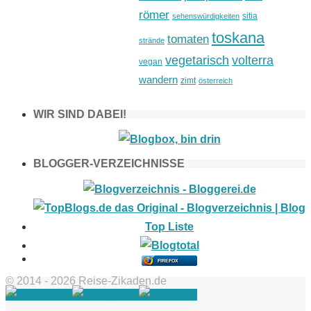
römer
sitia
sehenswürdigkeiten
toskana
tomaten
strände
vegetarisch
volterra
vegan
wandern
zimt
österreich
WIR SIND DABEI!
BLOGGER-VERZEICHNISSE
FIREFOX
© 2014 - 2026 Reise-Zikaden.de