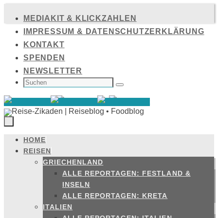
Zum
MEDIAKIT & KLICKZAHLEN
Inhalt
IMPRESSUM & DATENSCHUTZERKLÄRUNG
springen
KONTAKT
SPENDEN
NEWSLETTER
SUCHEN
NACH:
Suchen
HOME
Zum
REISEN
Inhalt
GRIECHENLAND
springen
ALLE REPORTAGEN: FESTLAND &
INSELN
ALLE REPORTAGEN: KRETA
ITALIEN