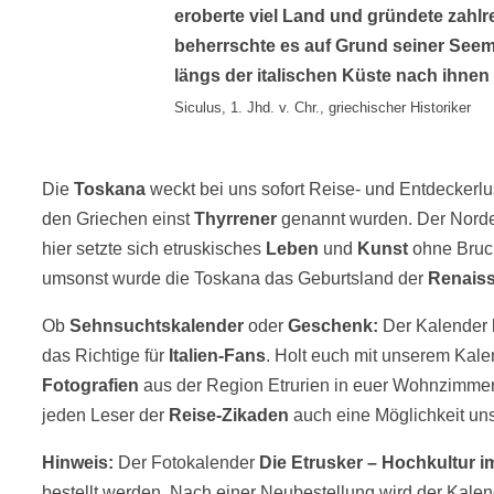
eroberte viel Land und gründete zahlre
beherrschte es auf Grund seiner Seem
längs der italischen Küste nach ihne
Siculus, 1. Jhd. v. Chr., griechischer Historiker
Die
Toskana
weckt bei uns sofort Reise- und Entdeckerlus
den Griechen einst
Thyrrener
genannt wurden. Der Nord
hier setzte sich etruskisches
Leben
und
Kunst
ohne Bruch
umsonst wurde die Toskana das Geburtsland der
Renais
Ob
Sehnsuchtskalender
oder
Geschenk:
Der Kalender
das Richtige für
Italien-Fans
. Holt euch mit unserem Kale
Fotografien
aus der Region Etrurien in euer Wohnzimmer. 
jeden Leser der
Reise-Zikaden
auch eine Möglichkeit un
Hinweis:
Der Fotokalender
Die Etrusker – Hochkultur im
bestellt werden. Nach einer Neubestellung wird der Kalend