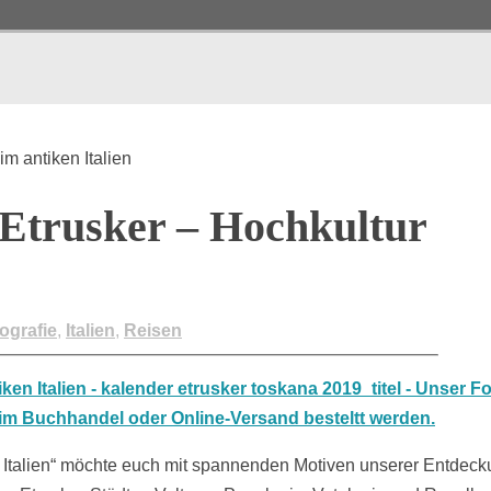
m antiken Italien
 Etrusker – Hochkultur
ografie
,
Italien
,
Reisen
n Italien“ möchte euch mit spannenden Motiven unserer Entdec