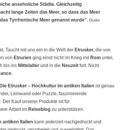
iche ansehnliche Städte. Gleichzeitig
acht lange Zeiten das Meer, so dass das Meer
n das Tyrrhenische Meer genannt wurde“.
Diodor
t. Taucht mit uns ein in die Welt der
Etrusker,
die von
en von
Etrurien
ging einst nicht im Krieg mit
Rom
unter,
 bis ins
Mittelalter
und in die
Neuzeit
fort. Nicht
sance
.
Die Etrusker – Hochkultur im antiken Italien
ist genau
nder, Leinwand oder Puzzle, faszinierende
Der Kauf unserer Produkte ist für
sere Arbeit im
Reiseblog
zu unterstützen.
 antiken Italien
kann jederzeit nachgedruckt und
er gedruckt, verarbeitet und ausgeliefert. Das