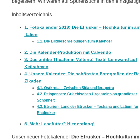
begeistern. Wir waren auf Spurensuche in den einzigartig
Inhaltsverzeichnis
1.
Fotokalender 2019: Die Etrusker – Hochkultur im an
Italien
1.1.
Die Bildbeschreibungen zum Kalender
2.
Die Kalender-Produktion mit Calvendo
3.
Das antike Theater in Volterra: Textil-Leinwand auf
Keilrahmen
4.
Unsere Kalender: Die schönsten Fotografien der Re
Zikaden
4.1.
Ostkreta – Zwischen Sitia und Ierapetra
4.2.
Peloponnes: Griechisches Urgestein von grandioser
Schönheit
4.3.
Etrurien: Land der Etrusker – Toskana und Latium für
Entdecker
5.
Mehr Lesefutter? Hier entlang!
Unser neuer Fotokalender
Die Etrusker – Hochkultur im 