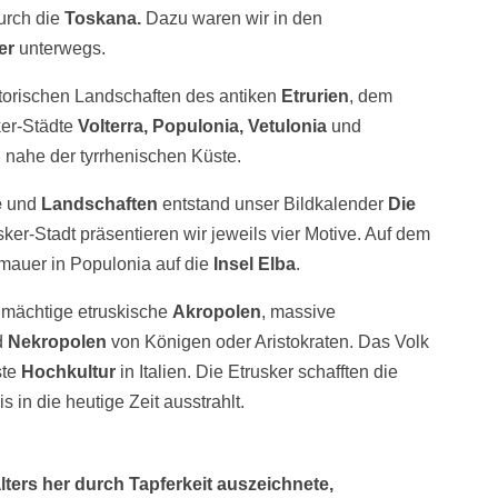
urch die
Toskana.
Dazu waren wir in den
er
unterwegs.
torischen Landschaften des antiken
Etrurien
, dem
ker-Städte
Volterra, Populonia, Vetulonia
und
, nahe der tyrrhenischen Küste.
e
und
Landschaften
entstand unser Bildkalender
Die
sker-Stadt präsentieren wir jeweils vier Motive. Auf dem
tmauer in Populonia auf die
Insel Elba
.
r mächtige etruskische
Akropolen
, massive
d
Nekropolen
von Königen oder Aristokraten. Das Volk
ste
Hochkultur
in Italien. Die Etrusker schafften die
is in die heutige Zeit ausstrahlt.
lters her durch Tapferkeit auszeichnete,