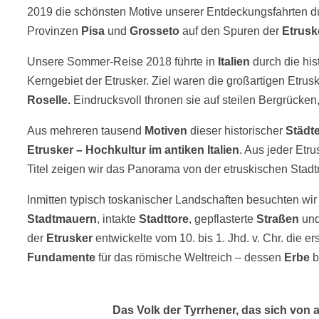
2019 die schönsten Motive unserer Entdeckungsfahrten d
Provinzen
Pisa
und
Grosseto
auf den Spuren der
Etrusk
Unsere Sommer-Reise 2018 führte in
Italien
durch die his
Kerngebiet der Etrusker. Ziel waren die großartigen Etrus
Roselle.
Eindrucksvoll thronen sie auf steilen Bergrücken
Aus mehreren tausend
Motiven
dieser historischer
Städt
Etrusker – Hochkultur im antiken Italien
. Aus jeder Etru
Titel zeigen wir das Panorama von der etruskischen Stad
Inmitten typisch toskanischer Landschaften besuchten wi
Stadtmauern
, intakte
Stadttore
, gepflasterte
Straßen
un
der
Etrusker
entwickelte vom 10. bis 1. Jhd. v. Chr. die er
Fundamente
für das römische Weltreich – dessen
Erbe
b
Das Volk der Tyrrhener, das sich von a