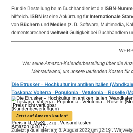
Für die Bestellung beim Buchhändler ist die
ISBN-Numm
hilfreich.
ISBN
ist eine Abkürzung für
Internationale S
von
Büchern
und
Medien
(z. B. Software, Multimedia, Kal
dementsprechend
weltweit
Gültigkeit bei Buchhändlern u
WER
Wer seine Amazon-Kalenderbestellung über die Anzei
Mehraufwand, um unsere laufenden Kosten für d
Die Etrusker – Hochkultur im antiken Italien (Wandka
Toskana: Volterra - Populonia - Vetulonia – Roselle (
Preis nicht verfügbar
(Kundenbewertungen)
Jetzt auf Amazon kaufen*
Preis inkl. MwSt., zzgl. Versandkosten
Amazon (62877)
Zuletzt aktualisiert am 8. August 2022 um 12:19 . Wir weis