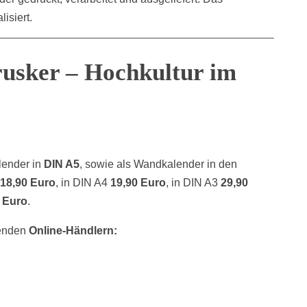
isiert.
rusker – Hochkultur im
lender in
DIN A5
, sowie als Wandkalender in den
18,90 Euro
, in DIN A4
19,90 Euro
, in DIN A3
29,90
 Euro
.
genden
Online-Händlern: