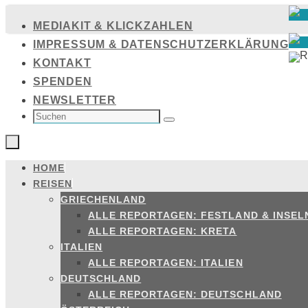
Zum
MEDIAKIT & KLICKZAHLEN
Inhalt
IMPRESSUM & DATENSCHUTZERKLÄRUNG
springen
KONTAKT
SPENDEN
NEWSLETTER
SUCHEN
NACH:
Suchen
HOME
Zum
REISEN
Inhalt
GRIECHENLAND
springen
ALLE REPORTAGEN: FESTLAND & INSEL
ALLE REPORTAGEN: KRETA
ITALIEN
ALLE REPORTAGEN: ITALIEN
DEUTSCHLAND
ALLE REPORTAGEN: DEUTSCHLAND