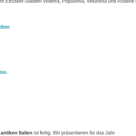
en Etrusker-Städten Volterra, Populonia, Vetulonia und Roselle
tiken
ise-
antiken Italien
ist fertig. Wir präsentieren für das Jahr