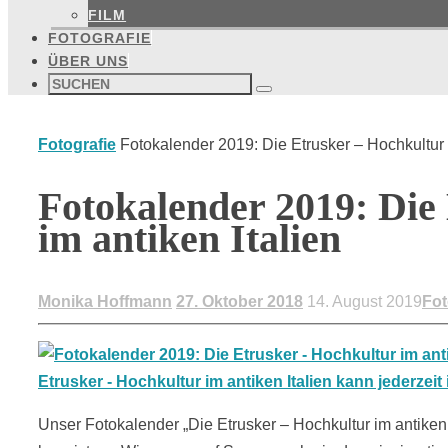
FILM
FOTOGRAFIE
ÜBER UNS
Suchen
nach:
Suchen
Start
Fotografie
Fotokalender 2019: Die Etrusker – Hochkultur i
Fotokalender 2019: Die
im antiken Italien
Monika Hoffmann
27. Oktober 2018
14. August 2019
Fot
Unser Fotokalender „Die Etrusker – Hochkultur im antike