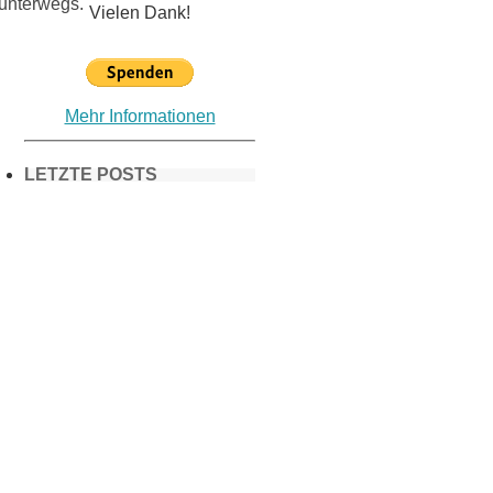
 unterwegs.
Vielen Dank!
Mehr Informationen
LETZTE POSTS
Frühling in
München &
Umgebung:
18 Lieblings-