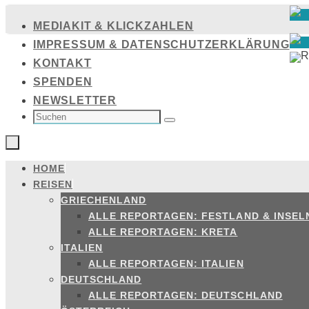
Zum
MEDIAKIT & KLICKZAHLEN
Inhalt
IMPRESSUM & DATENSCHUTZERKLÄRUNG
springen
KONTAKT
SPENDEN
NEWSLETTER
SUCHEN
NACH:
Suchen
HOME
Zum
REISEN
Inhalt
GRIECHENLAND
springen
ALLE REPORTAGEN: FESTLAND & INSEL
ALLE REPORTAGEN: KRETA
ITALIEN
ALLE REPORTAGEN: ITALIEN
DEUTSCHLAND
ALLE REPORTAGEN: DEUTSCHLAND