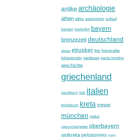
archäologie
antike
athen
attika
auberginen
auflauf
bayern
backen
backofen
deutschland
bronzezeit
etrusker
fotografie
feta
donau
gardasee
fotokalender
garda trentino
geschichte
griechenland
italien
isar
hackfleisch
kreta
minoer
knoblauch
münchen
natur
oberbayern
naturschutzgebiet
ostkreta
peloponnes
rom