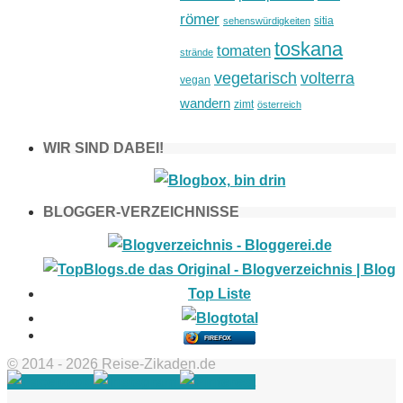
römer
sitia
sehenswürdigkeiten
toskana
tomaten
strände
vegetarisch
volterra
vegan
wandern
zimt
österreich
WIR SIND DABEI!
BLOGGER-VERZEICHNISSE
FIREFOX
© 2014 - 2026 Reise-Zikaden.de