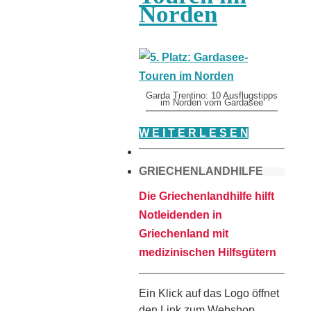
Norden
Garda Trentino: 10 Ausflugstipps
im Norden vom Gardasee
W E I T E R L E S E N
GRIECHENLANDHILFE
Die Griechenlandhilfe hilft
Notleidenden in
Griechenland mit
medizinischen Hilfsgütern
Ein Klick auf das Logo öffnet
den Link zum Webshop