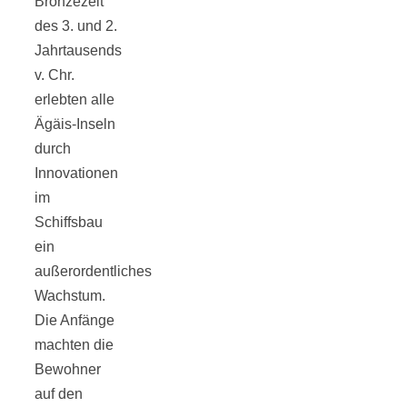
Bronzezeit
Tomatensauce
des 3. und 2.
Jahrtausends
mit Zimt
v. Chr.
erlebten alle
Ägäis-Inseln
durch
Innovationen
Schwäbische
im
Schiffsbau
Alb: Unsere
ein
außerordentliches
16 schönsten
Wachstum.
Die Anfänge
Ausflüge um
machten die
Bewohner
Blaubeuren
auf den