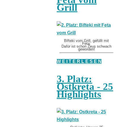
Grill
Bifteki vom Grill, gefüllt mit
Feta:
Dafür ist schon Zeus schwach
geworden!
W E I T E R L E S E N
3. Platz:
Ostkreta - 25
Highlights