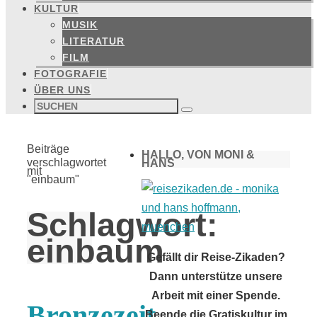
KULTUR
MUSIK
LITERATUR
FILM
FOTOGRAFIE
ÜBER UNS
Suchen
nach:
Suchen
Start
Beiträge
HALLO, VON MONI &
verschlagwortet
HANS
mit
"einbaum"
Schlagwort:
einbaum
Gefällt dir Reise-Zikaden?
Dann unterstütze unsere
Arbeit mit einer Spende.
Bronzezeit
Beende die Gratiskultur im