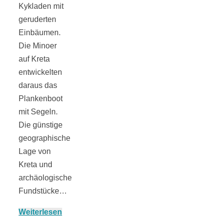
Kykladen mit
geruderten
Einbäumen.
Die Minoer
Jahresrückblick
auf Kreta
entwickelten
2021:
daraus das
Plankenboot
Niedlicher
mit Segeln.
Die günstige
geographische
Neuzugang,
Lage von
Kreta und
etwas weniger
archäologische
Fundstücke…
Leser
Weiterlesen