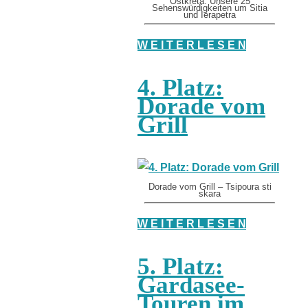
Ostkreta: Unsere 25
Sehenswürdigkeiten um Sitia
und Ierapetra
W E I T E R L E S E N
4. Platz:
Dorade vom
Grill
Dorade vom Grill – Tsipoura sti
skara
W E I T E R L E S E N
5. Platz:
Gardasee-
Touren im