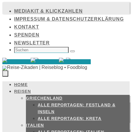
Zum
MEDIAKIT & KLICKZAHLEN
Inhalt
IMPRESSUM & DATENSCHUTZERKLÄRUNG
springen
KONTAKT
SPENDEN
NEWSLETTER
SUCHEN
NACH:
Suchen
HOME
Zum
REISEN
Inhalt
GRIECHENLAND
springen
ALLE REPORTAGEN: FESTLAND &
INSELN
ALLE REPORTAGEN: KRETA
ITALIEN