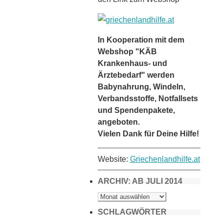
In Kooperation mit dem
Webshop "KÄB
Krankenhaus- und
Ärztebedarf" werden
Babynahrung, Windeln,
Verbandsstoffe, Notfallsets
und Spendenpakete,
angeboten.
Vielen Dank für Deine Hilfe!
Website:
Griechenlandhilfe.at
ARCHIV: AB JULI 2014
ARCHIV:
AB
JULI
2014
SCHLAGWÖRTER