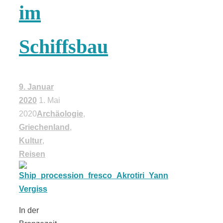
im
18 Lieblings-
Schiffsbau
Ausflugsziele
9. Januar
2020
1. Mai
Kotopoulo
2020
Archäologie
,
Griechenland
,
kapama –
Kultur
,
Reisen
Geschmortes
Hähnchen in
In der