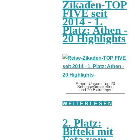
Zikaden-TOP
FIVE seit
2014 - 1.
Platz: Athen -
20 Highlights
Athen: Unsere Top 20
Sehenswürdigkeiten
und 20 Extratipps
W E I T E R L E S E N
2. Platz:
Bifteki mit
Feta vom