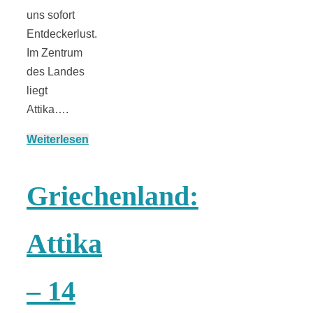
uns sofort
Entdeckerlust.
Im Zentrum
München:
des Landes
liegt
Fototour im
Attika….
Weiterlesen
Vogelschutzgeb
Ismaninger
Griechenland:
Speichersee
Attika
– 14