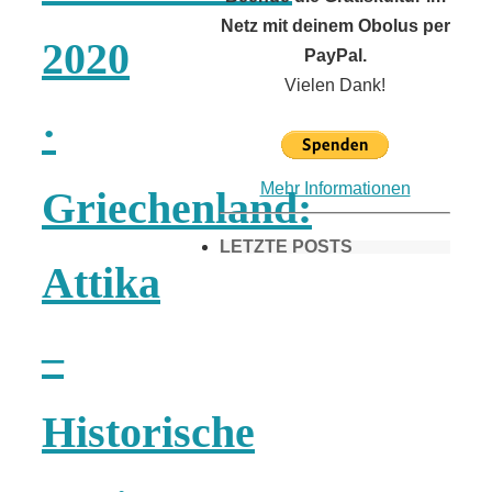
Netz mit deinem Obolus per
2020
PayPal.
Vielen Dank!
·
Mehr Informationen
Griechenland:
LETZTE POSTS
Attika
Frühling in
–
München &
Historische
Umgebung: