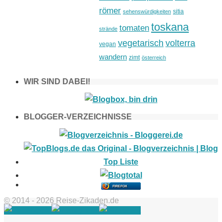
römer
sitia
sehenswürdigkeiten
toskana
tomaten
strände
vegetarisch
volterra
vegan
wandern
zimt
österreich
WIR SIND DABEI!
BLOGGER-VERZEICHNISSE
FIREFOX
© 2014 - 2026 Reise-Zikaden.de