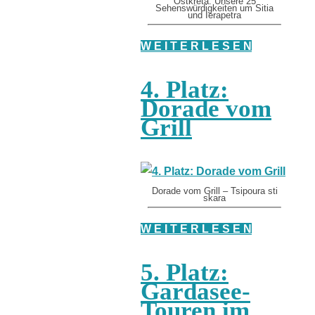
Ostkreta: Unsere 25
Sehenswürdigkeiten um Sitia
und Ierapetra
W E I T E R L E S E N
4. Platz:
Dorade vom
Grill
Dorade vom Grill – Tsipoura sti
skara
W E I T E R L E S E N
5. Platz:
Gardasee-
Touren im