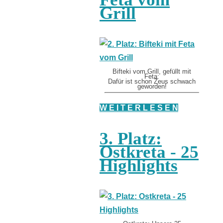
Grill
Bifteki vom Grill, gefüllt mit
Feta:
Dafür ist schon Zeus schwach
geworden!
W E I T E R L E S E N
3. Platz:
Ostkreta - 25
Highlights