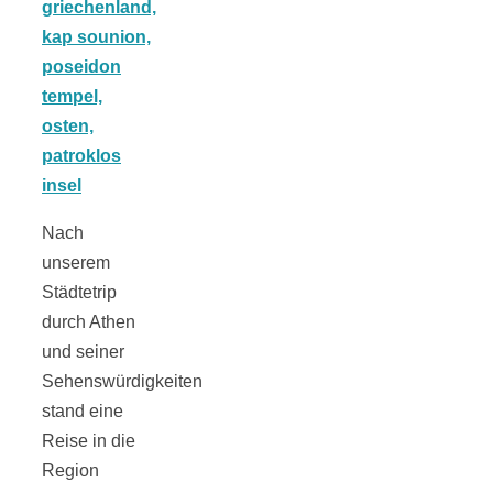
schließen
FeedBurner
Nutzerkonto
Nach
für RSS
unserem
Städtetrip
durch Athen
und seiner
Altsteinzeit in
Sehenswürdigkeiten
stand eine
Reise in die
Bayern: 12
Region