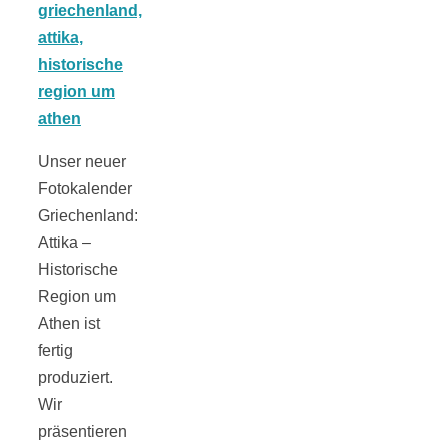
Tomatensauce
mit Zimt
Unser neuer
Fotokalender
Schwäbische
Griechenland:
Attika –
Alb: Unsere
Historische
Region um
16 schönsten
Athen ist
fertig
Ausflüge um
produziert.
Wir
Blaubeuren
präsentieren