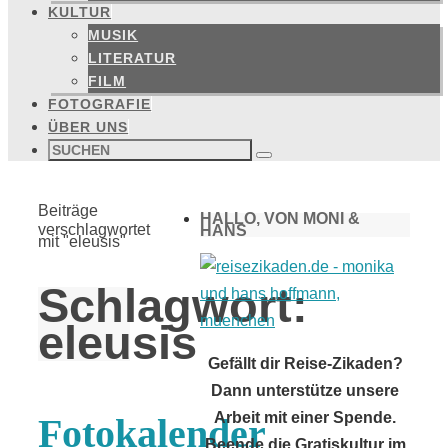
KULTUR
MUSIK
LITERATUR
FILM
FOTOGRAFIE
ÜBER UNS
Suchen
nach:
Suchen
Start
Beiträge
HALLO, VON MONI &
verschlagwortet
HANS
mit "eleusis"
Schlagwort:
eleusis
Gefällt dir Reise-Zikaden?
Dann unterstütze unsere
Arbeit mit einer Spende.
Fotokalender
Beende die Gratiskultur im