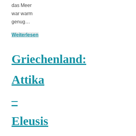
Streusel-
das Meer
war warm
Dessert mit
genug…
Kirschen aus
Weiterlesen
dem Ofen
Griechenland:
Attika
Pomodori
–
secchi –
Eleusis
Ofengetrocknet