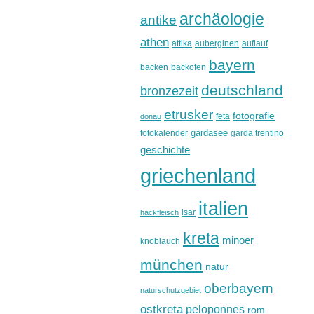
archäologie
antike
athen
attika
auberginen
auflauf
bayern
backen
backofen
deutschland
bronzezeit
etrusker
fotografie
feta
donau
gardasee
fotokalender
garda trentino
geschichte
griechenland
italien
isar
hackfleisch
kreta
minoer
knoblauch
münchen
natur
oberbayern
naturschutzgebiet
ostkreta
peloponnes
rom