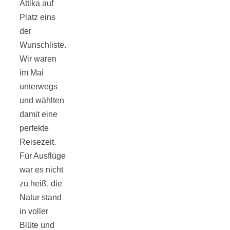
Attika auf
Tourentipps
Platz eins
der
zu
Wunschliste.
Wir waren
Neandertaler-
im Mai
unterwegs
Höhlen
und wählten
damit eine
perfekte
Reisezeit.
Für Ausflüge
Kirsch-
war es nicht
zu heiß, die
Crumble:
Natur stand
in voller
Blüte und