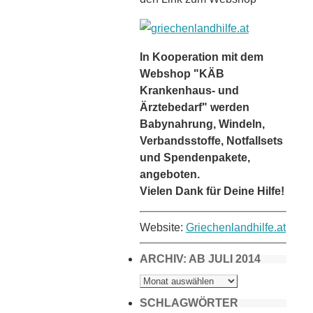
In Kooperation mit dem
Webshop "KÄB
Krankenhaus- und
Ärztebedarf" werden
Babynahrung, Windeln,
Verbandsstoffe, Notfallsets
und Spendenpakete,
angeboten.
Vielen Dank für Deine Hilfe!
Website:
Griechenlandhilfe.at
ARCHIV: AB JULI 2014
ARCHIV:
AB
JULI
2014
SCHLAGWÖRTER