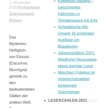
Kotopoulo kapama –
1. November
Geschmortes
2020
Archäologie
,
Hähnchen in
Griechenland
,
Tomatensauce mit Zimt
Reisen
Schwäbische Alb:
Unsere 16 schönsten
Das
Ausflüge um
Mysterien-
Blaubeuren
Heiligtum
Jahresrückblick 2021:
von Eleusis
Niedlicher Neuzugang,
(Eλευσίνια
etwas weniger Leser
Μυστήρια)
München: Fototour im
gehörte zu
Vogelschutzgebiet
den
Ismaninger
bedeutendsten
Speichersee
Stätten der
LESERZAHLEN 2021
antiken Welt.