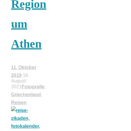
Region
18 Lieblings-
um
Ausflugsziele
Athen
Kotopoulo
11. Oktober
2019
16.
kapama –
August
2021
Fotografie
,
Griechenland
,
Geschmortes
Reisen
Hähnchen in