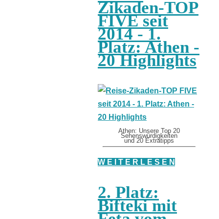
Zikaden-TOP
FIVE seit
2014 - 1.
Platz: Athen -
20 Highlights
Athen: Unsere Top 20
Sehenswürdigkeiten
und 20 Extratipps
W E I T E R L E S E N
2. Platz:
Bifteki mit
Feta vom