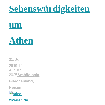
Risotto ai
Sehenswürdigkeiten
pomodori secch
um
– Risotto mit
Athen
ofengetrocknet
Tomaten
21. Juli
2019
12.
August
2025
Archäologie
,
Griechenland
,
In eigener
Reisen
Sache: Wir