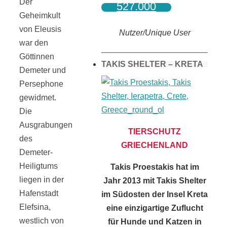
Der
527.000
Geheimkult
von Eleusis
Nutzer/Unique User
war den
Göttinnen
TAKIS SHELTER – KRETA
Demeter und
Persephone
gewidmet.
Die
Ausgrabungen
TIERSCHUTZ
des
GRIECHENLAND
Demeter-
Heiligtums
Takis Proestakis hat im
liegen in der
Jahr 2013 mit Takis Shelter
Hafenstadt
im Südosten der Insel Kreta
Elefsina,
eine einzigartige Zuflucht
westlich von
für Hunde und Katzen in