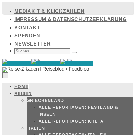
Zum
MEDIAKIT & KLICKZAHLEN
Inhalt
IMPRESSUM & DATENSCHUTZERKLÄRUNG
springen
KONTAKT
SPENDEN
NEWSLETTER
SUCHEN
NACH:
Suchen
HOME
Zum
REISEN
Inhalt
GRIECHENLAND
springen
ALLE REPORTAGEN: FESTLAND &
INSELN
ALLE REPORTAGEN: KRETA
ITALIEN