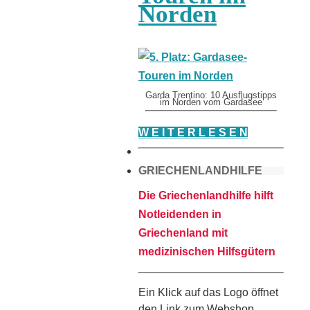
Norden
Garda Trentino: 10 Ausflugstipps
im Norden vom Gardasee
W E I T E R L E S E N
GRIECHENLANDHILFE
Die Griechenlandhilfe hilft
Notleidenden in
Griechenland mit
medizinischen Hilfsgütern
Ein Klick auf das Logo öffnet
den Link zum Webshop