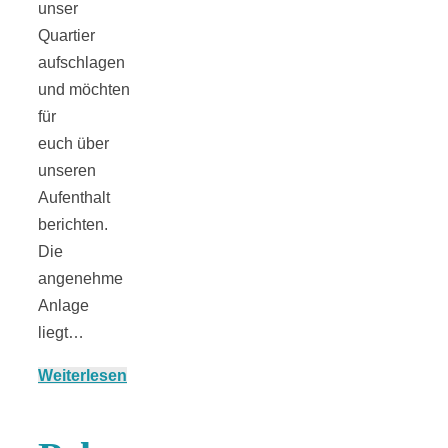
Risotto ai
unser
Quartier
aufschlagen
pomodori secch
und möchten
für
– Risotto mit
euch über
unseren
ofengetrocknet
Aufenthalt
berichten.
Tomaten
Die
angenehme
Anlage
liegt…
In eigener
Weiterlesen
Sache: Wir