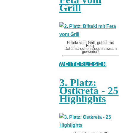
Grill
Bifteki vom Grill, gefüllt mit
Feta:
Dafür ist schon Zeus schwach
geworden!
W E I T E R L E S E N
3. Platz:
Ostkreta - 25
Highlights