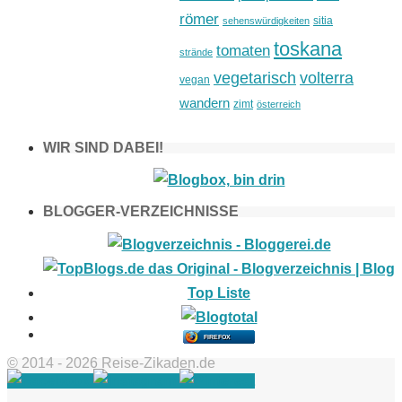
römer
sitia
sehenswürdigkeiten
toskana
tomaten
strände
vegetarisch
volterra
vegan
wandern
zimt
österreich
WIR SIND DABEI!
BLOGGER-VERZEICHNISSE
FIREFOX
© 2014 - 2026 Reise-Zikaden.de