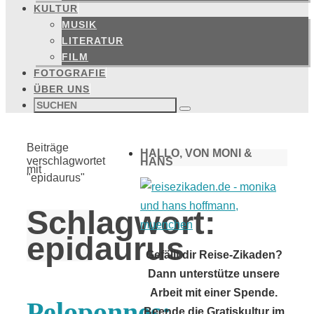
KULTUR
MUSIK
LITERATUR
FILM
FOTOGRAFIE
ÜBER UNS
Suchen
nach:
Suchen
Start
Beiträge
HALLO, VON MONI &
verschlagwortet
HANS
mit
"epidaurus"
Schlagwort:
epidaurus
Gefällt dir Reise-Zikaden?
Dann unterstütze unsere
Arbeit mit einer Spende.
Peloponnes:
Beende die Gratiskultur im