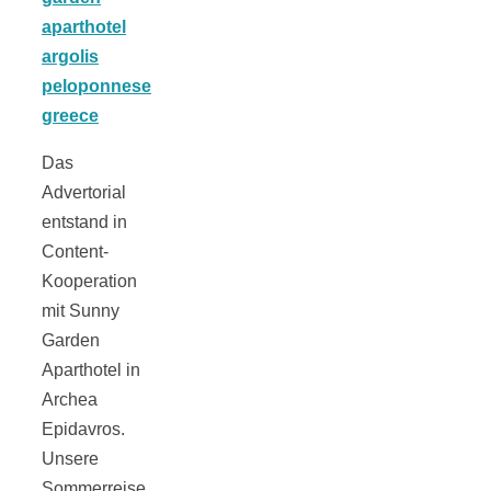
Jahresrückblick
Das
2021:
Advertorial
entstand in
Niedlicher
Content-
Kooperation
mit Sunny
Neuzugang,
Garden
Aparthotel in
etwas weniger
Archea
Epidavros.
Leser
Unsere
Sommerreise