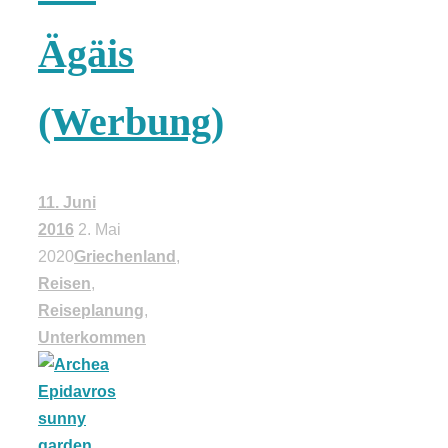
Tomatensauce
Ägäis
mit Zimt
(Werbung)
Schwäbische
11. Juni
2016
2. Mai
Alb: Unsere
2020
Griechenland
,
Reisen
,
Reiseplanung
,
16 schönsten
Unterkommen
Ausflüge um
Blaubeuren