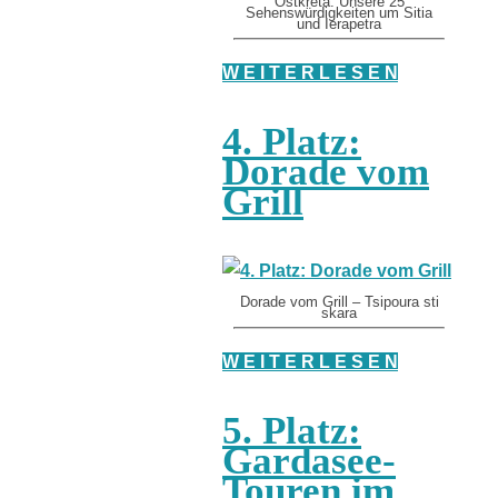
Ostkreta: Unsere 25
Sehenswürdigkeiten um Sitia
und Ierapetra
W E I T E R L E S E N
4. Platz:
Dorade vom
Grill
Dorade vom Grill – Tsipoura sti
skara
W E I T E R L E S E N
5. Platz:
Gardasee-
Touren im