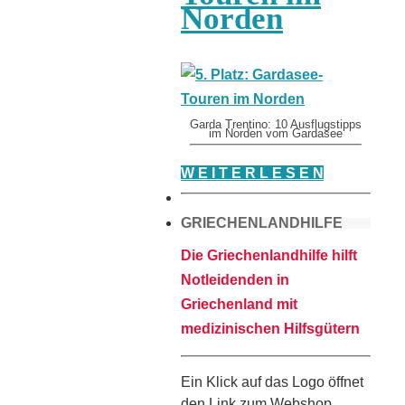
Norden
Garda Trentino: 10 Ausflugstipps
im Norden vom Gardasee
W E I T E R L E S E N
GRIECHENLANDHILFE
Die Griechenlandhilfe hilft
Notleidenden in
Griechenland mit
medizinischen Hilfsgütern
Ein Klick auf das Logo öffnet
den Link zum Webshop