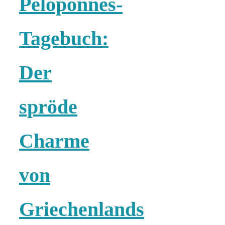
Peloponnes-
schließen
Tagebuch:
FeedBurner
Der
Nutzerkonto
spröde
für RSS
Charme
von
Altsteinzeit in
Griechenlands
Bayern: 12