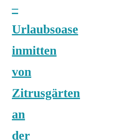
–
18 Lieblings-
Urlaubsoase
Ausflugsziele
inmitten
von
Kotopoulo
kapama –
Zitrusgärten
Geschmortes
an
Hähnchen in
der