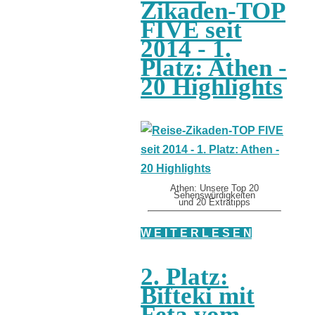
Zikaden-TOP
FIVE seit
2014 - 1.
Platz: Athen -
20 Highlights
Athen: Unsere Top 20
Sehenswürdigkeiten
und 20 Extratipps
W E I T E R L E S E N
2. Platz:
Bifteki mit
Feta vom