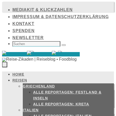
Zum
MEDIAKIT & KLICKZAHLEN
Inhalt
IMPRESSUM & DATENSCHUTZERKLÄRUNG
springen
KONTAKT
SPENDEN
NEWSLETTER
SUCHEN
NACH:
Suchen
HOME
Zum
REISEN
Inhalt
GRIECHENLAND
springen
ALLE REPORTAGEN: FESTLAND &
INSELN
ALLE REPORTAGEN: KRETA
ITALIEN