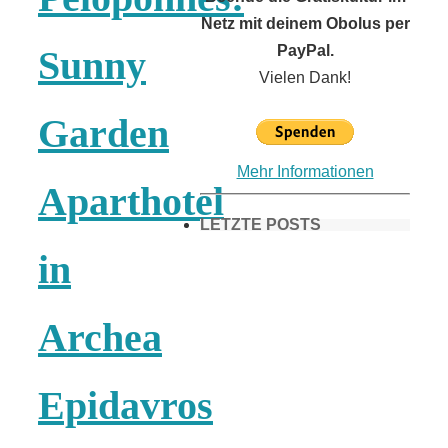
Netz mit deinem Obolus per
PayPal.
Sunny
Vielen Dank!
Garden
Mehr Informationen
Aparthotel
LETZTE POSTS
in
Frühling in
Archea
München &
Epidavros
Umgebung: