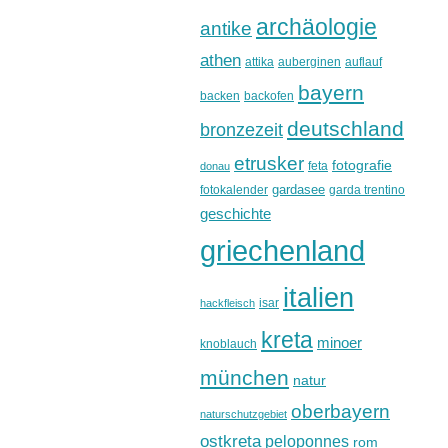
archäologie
antike
athen
attika
auberginen
auflauf
bayern
backen
backofen
deutschland
bronzezeit
etrusker
fotografie
feta
donau
gardasee
fotokalender
garda trentino
geschichte
griechenland
italien
isar
hackfleisch
kreta
minoer
knoblauch
münchen
natur
oberbayern
naturschutzgebiet
ostkreta
peloponnes
rom