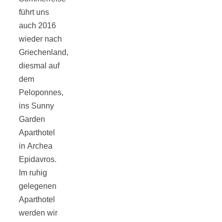
führt uns
auch 2016
wieder nach
München:
Griechenland,
diesmal auf
Fototour im
dem
Peloponnes,
Vogelschutzgeb
ins Sunny
Garden
Ismaninger
Aparthotel
in Archea
Epidavros.
Speichersee
Im ruhig
gelegenen
Aparthotel
werden wir