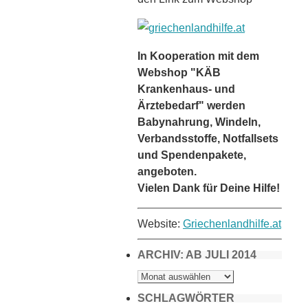
In Kooperation mit dem
Webshop "KÄB
Krankenhaus- und
Ärztebedarf" werden
Babynahrung, Windeln,
Verbandsstoffe, Notfallsets
und Spendenpakete,
angeboten.
Vielen Dank für Deine Hilfe!
Website:
Griechenlandhilfe.at
ARCHIV: AB JULI 2014
ARCHIV:
AB
JULI
2014
SCHLAGWÖRTER