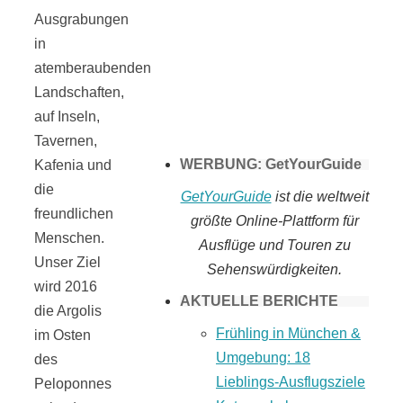
Ausgrabungen
Tomaten selber
in
atemberaubenden
machen
Landschaften,
auf Inseln,
Tavernen,
WERBUNG: GetYourGuide
Kafenia und
die
GetYourGuide
ist die weltweit
freundlichen
größte Online-Plattform für
Menschen.
Ausflüge und Touren zu
Unser Ziel
Sehenswürdigkeiten.
wird 2016
AKTUELLE BERICHTE
die Argolis
Frühling in München &
im Osten
Umgebung: 18
des
Lieblings-Ausflugsziele
Peloponnes