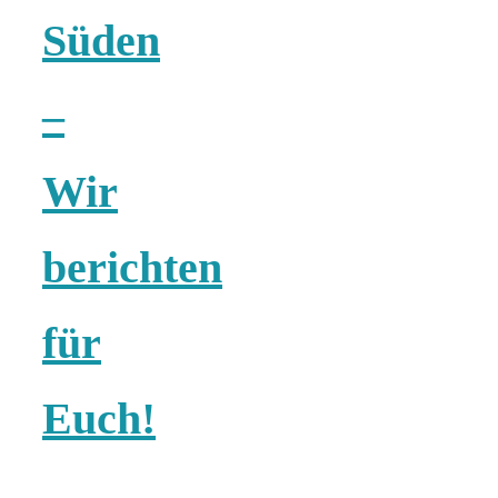
Tourentipps
Süden
zu
–
Neandertaler-
Wir
Höhlen
berichten
für
Kirsch-
Euch!
Crumble: